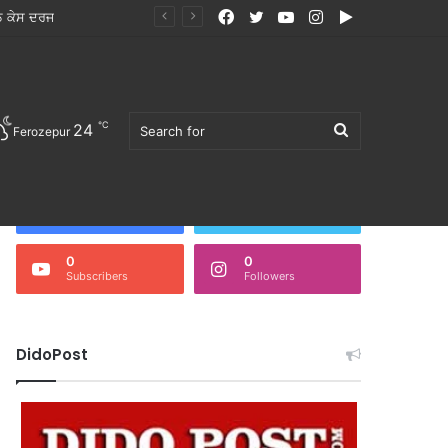
Facebook
Twitter
YouTube
Instagram
Google
Play
℃
24
Search
Ferozepur
Follow Us
3,676
0
Fans
Followers
0
0
Subscribers
Followers
for
DidoPost