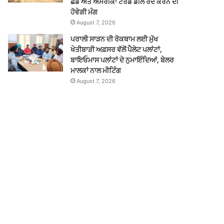
ਛੱਡੋ ਅਤੇ ਅਮਰੀਕਾ ਟਰੇਡ ਡੀਲ ਰੱਦ ਕਰਨ ਦੀ
ਹੋਵੇਗੀ ਮੰਗ
August 7, 2026
ਪਰਾਲੀ ਸਾੜਨ ਦੀ ਰੋਕਥਾਮ ਲਈ ਮੁੱਖ
ਖੇਤੀਬਾੜੀ ਅਫ਼ਸਰ ਵੱਲੋਂ ਪੈਲੇਟ ਪਲਾਂਟਾਂ,
ਬਾਇਓਮਾਸ ਪਲਾਂਟਾਂ ਦੇ ਨੁਮਾਇੰਦਿਆਂ, ਬੇਲਰ
ਮਾਲਕਾਂ ਨਾਲ ਮੀਟਿੰਗ
August 7, 2026