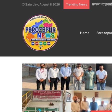
IRCTC ने ‘भारत ग
Saturday, August 8 2026
Trending News
Home
Ferozepu
Home
/
2026
/
June
/
02
Day:
June 2, 2026