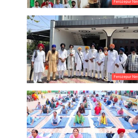
Ferozepur Ne
Ferozepur Ne