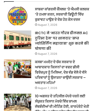
ਸਾਬਕਾ ਕਾਂਗਰਸੀ ਕੌਂਸਲਰ ‘ਤੇ ਐਮਸੀ ਕਲਰਕ
‘ਤੇ ਹਮਲਾ ਕਰਨ, ਸਰਕਾਰੀ ਡਿਊਟੀ ਵਿੱਚ
ਰੁਕਾਵਟ ਪਾਉਣ ਦੇ ਦੋਸ਼ ਹੇਠ ਕੇਸ ਦਰਜ
August 7, 2026
IRCTC ने ‘भारत गौरव डीलक्स AC
टूरिस्ट ट्रेन’ पर शानदार ‘सप्त
ज्योतिर्लिंग महायात्रा’ शुरू करने की
घोषणा की
August 7, 2026
ਕਸਬਾ ਮਮਦੋਟ ਦੇ ਚੱਕ ਸਰਕਾਰ ਦੇ
ਆਬਾਦਕਾਰ ਕਿਸਾਨਾਂ ਦਾ ਵਫਦ ਡੀਸੀ
ਫਿਰੋਜ਼ਪੁਰ ਨੂੰ ਮਿਲਿਆ, ਦੇਸ਼ ਵੰਡ ਵੇਲੇ ਦੇ ਵੱਸੇ
ਪਰਿਵਾਰਾਂ ਨੂੰ ਉਜਾੜਨਾ ਚਾਉਂਦੀ ਸਰਕਾਰ –
ਅਵਤਾਰ ਮਹਿਮਾਂ
August 7, 2026
10 ਅਗਸਤ ਦੇ ਤਹਿਸੀਲ ਪੱਧਰੇ ਧਰਨੇ ਲਈ
ਸੰਯੁਕਤ ਕਿਸਾਨ ਮੋਰਚੇ ਵਿੱਚ ਸ਼ਾਮਲ
ਜੱਥਬੰਦੀਆਂ ਦੀ ਮੀਟਿੰਗ ਹੋਈ, ਕਾਰਪੋਰੇਟੋ ਖੇਤੀ