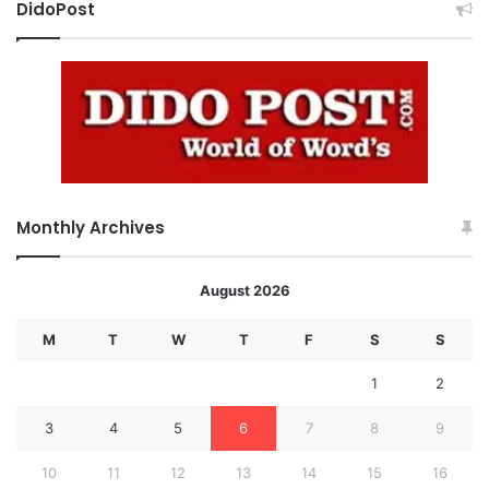
DidoPost
Monthly Archives
August 2026
M
T
W
T
F
S
S
1
2
3
4
5
6
7
8
9
10
11
12
13
14
15
16