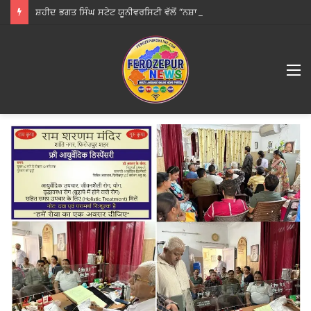
ਸ਼ਹੀਦ ਭਗਤ ਸਿੰਘ ਸਟੇਟ ਯੂਨੀਵਰਸਿਟੀ ਵੱਲੋਂ “ਨਸ਼ਾ ਮੁਕਤ ਯੁਵਾ ਫਾਰ ਵਿਕਸਿਤਭਾਰਤ” ਪ੍ਰੋਗਰਾਮ ਦਾ ਆਯੋਜਨ
M