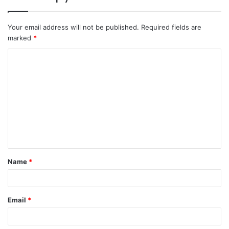
Your email address will not be published.
Required fields are
marked
*
C
o
m
m
e
n
t
Name
*
*
Email
*