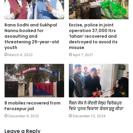
Rana Sodhi and Sukhpal
Excise, police in joint
Nannu booked for
operation 37,000 ltrs
assaulting and
‘lahan’ recovered and
threatening 29-year-old
destroyed to avoid its
youth
misuse
March 4, 2022
April 7, 2021
8 mobiles recovered from
ਸੈਸ਼ਨ ਜੱਜ ਨੇ ਕੇਂਦਰੀ ਜੇਲ੍ਹ ਫਿਰੋਜ਼ਪੁਰ
Ferozepur jail
ਵਿਖੇ ‘ਹੁਨਰ ਵਿਕਾਸ’ ਕੋਰਸ ਸ਼ੁਰੂ ਕੀਤਾ
December 9, 2022
December 13, 2024
Leave a Reply