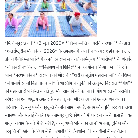
*फिरोज़पुर छावनी* (3 जून 2026): *”दिव्य ज्योति जाग्रति संस्थान”* के द्वारा
*अंतर्राष्ट्रीय योग दिवस 2026* के उपलक्ष्य में स्थानीय *अमर शहीद मदन लाल
ढींगरा मैमोरियल पार्क* में अपने स्वास्थ्य जाग्रति कार्यक्रम *”आरोग्य”* के अंतर्गत
*दो दिवसीय* विशाल *”विलक्षण योग शिविर”* का आयोजन किया गया। जिसके
आज *प्रथम दिवस* संस्थान की ओर से *”श्री आशुतोष महाराज जी”* के शिष्य
*योगाचार्य स्वामी विज्ञानानंद जी* ने भारतीय संस्कृति की उत्कृष्ट विरासत *”योग”*
की महानता से परिचित कराते हुए योग साधकों को बताया कि योग भारत की प्राचीन
परंपरा का एक अमूल्य उपहार है यह तन, मन और आत्मा की एकात्म अवस्थ का
परिचायक है, मनुष्य और प्रकृति के बीच सामंजस्य है, संयम और पूर्ति प्रदायक तथा
स्वास्थ्य और भलाई के लिए एक समग्र दृष्टिकोण को भी प्रदान करने वाला है। यह
मात्र व्यायाम के बारे में ही नहीं है, वरन् अपने भीतर एकता की भावना, दुनिया और
प्रकृति की खोज के विषय में है। हमारी परिवर्तनशील जीवन- शैली में यह चेतना