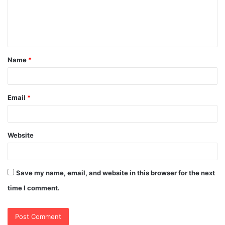
m
e
n
t
Name
*
*
Email
*
Website
Save my name, email, and website in this browser for the next
time I comment.