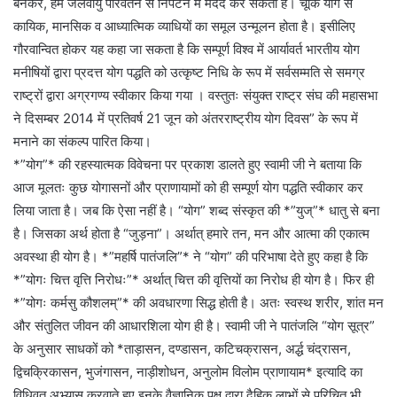
बनकर, हमें जलवायु परिवर्तन से निपटने में मदद कर सकता है। चूंकि योग से
कायिक, मानसिक व आध्यात्मिक व्याधियों का समूल उन्मूलन होता है। इसीलिए
गौरवान्वित होकर यह कहा जा सकता है कि सम्पूर्ण विश्व में आर्यावर्त भारतीय योग
मनीषियों द्वारा प्रदत्त योग पद्धति को उत्कृष्ट निधि के रूप में सर्वसम्मति से समग्र
राष्ट्रों द्वारा अग्रगण्य स्वीकार किया गया । वस्तुतः संयुक्त राष्ट्र संघ की महासभा
ने दिसम्बर 2014 में प्रतिवर्ष 21 जून को अंतरराष्ट्रीय योग दिवस” के रूप में
मनाने का संकल्प पारित किया।
*”योग”* की रहस्यात्मक विवेचना पर प्रकाश डालते हुए स्वामी जी ने बताया कि
आज मूलतः कुछ योगासनों और प्राणायामों को ही सम्पूर्ण योग पद्धति स्वीकार कर
लिया जाता है। जब कि ऐसा नहीं है। “योग” शब्द संस्कृत की *”युज्”* धातु से बना
है। जिसका अर्थ होता है “जुड़ना”। अर्थात् हमारे तन, मन और आत्मा की एकात्म
अवस्था ही योग है। *”महर्षि पातंजलि”* ने “योग” की परिभाषा देते हुए कहा है कि
*”योगः चित्त वृत्ति निरोधः”* अर्थात् चित्त की वृत्तियों का निरोध ही योग है। फिर ही
*”योगः कर्मसु कौशलम्”* की अवधारणा सिद्ध होती है। अतः स्वस्थ शरीर, शांत मन
और संतुलित जीवन की आधारशिला योग ही है। स्वामी जी ने पातंजलि “योग सूत्र”
के अनुसार साधकों को *ताड़ासन, दण्डासन, कटिचक्रासन, अर्द्ध चंद्रासन,
द्विचक्रिकासन, भुजंगासन, नाड़ीशोधन, अनुलोम विलोम प्राणायाम* इत्यादि का
विधिवत् अभ्यास करवाते हुए इनके वैज्ञानिक पक्ष द्वारा दैहिक लाभों से परिचित भी