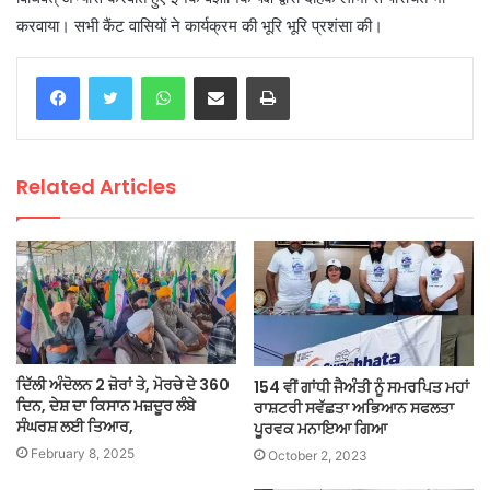
करवाया। सभी कैंट वासियों ने कार्यक्रम की भूरि भूरि प्रशंसा की।
WhatsApp
Share via Email
Print
Related Articles
ਦਿੱਲੀ ਅੰਦੋਲਨ 2 ਜ਼ੋਰਾਂ ਤੇ, ਮੋਰਚੇ ਦੇ 360
154 ਵੀਂ ਗਾਂਧੀ ਜੈਅੰਤੀ ਨੂੰ ਸਮਰਪਿਤ ਮਹਾਂ
ਦਿਨ, ਦੇਸ਼ ਦਾ ਕਿਸਾਨ ਮਜ਼ਦੂਰ ਲੰਬੇ
ਰਾਸ਼ਟਰੀ ਸਵੱਛਤਾ ਅਭਿਆਨ ਸਫਲਤਾ
ਸੰਘਰਸ਼ ਲਈ ਤਿਆਰ,
ਪੂਰਵਕ ਮਨਾਇਆ ਗਿਆ
February 8, 2025
October 2, 2023