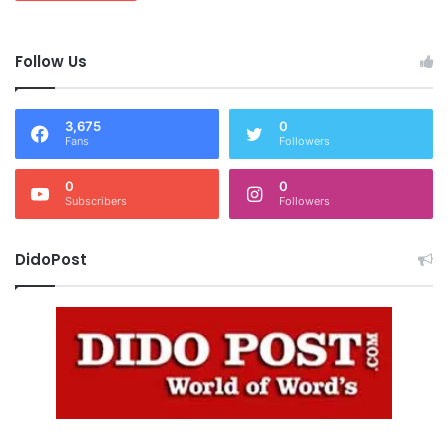
Follow Us
3,675
0
Fans
Followers
0
0
Subscribers
Followers
DidoPost