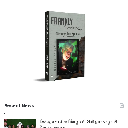
Recent News
ਫਿਰੋਜ਼ਪੁਰ ‘ਚ ਹੀਰਾ ਸਿੰਘ ਤੂਤ ਦੀ 21ਵੀਂ ਪੁਸਤਕ ‘ਤੂਤ ਦੀ
ਪੈੜ’ ਲੋਕ ਅਰਪਣ