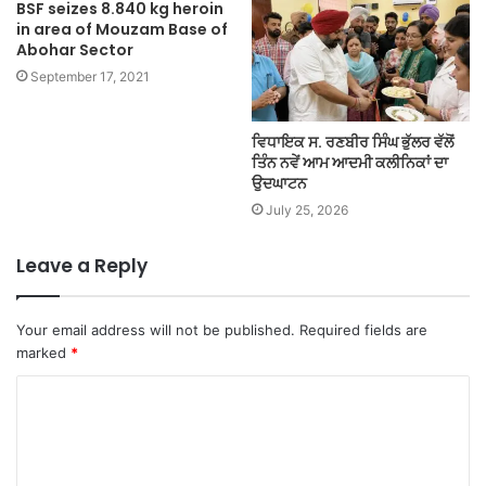
BSF seizes 8.840 kg heroin
in area of Mouzam Base of
Abohar Sector
September 17, 2021
ਵਿਧਾਇਕ ਸ. ਰਣਬੀਰ ਸਿੰਘ ਭੁੱਲਰ ਵੱਲੋਂ
ਤਿੰਨ ਨਵੇਂ ਆਮ ਆਦਮੀ ਕਲੀਨਿਕਾਂ ਦਾ
ਉਦਘਾਟਨ
July 25, 2026
Leave a Reply
Your email address will not be published.
Required fields are
marked
*
C
o
m