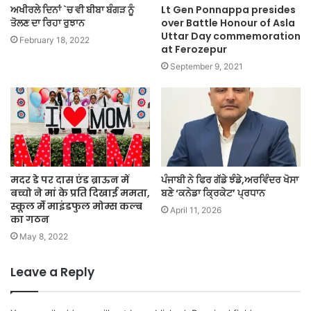
ਅਖੀਰਲੇ ਦਿਨਾਂ `ਚ ਵੀ ਬੀਬਾ ਬੰਗੜ ਨੂੰ
Lt Gen Ponnappa presides
ਤੋਲਣ ਦਾ ਰਿਹਾ ਰੁਝਾਨ
over Battle Honour of Asla
Uttar Day commemoration
February 18, 2022
at Ferozepur
September 9, 2021
मदर डे पर दास एंड ब्राऊन में
ਪੰਜਾਬੀ ਨੇ ਫਿਰ ਗੱਡੇ ਝੰਡੇ,ਅਰਵਿੰਦਰ ਖੋਸਾ
बच्चो ने मां के प्रति दिखाई ममता,
ਬਣੇ ‘ਕਨੇਡਾ ਕ੍ਰਿਕੇਟ’ ਪ੍ਰਧਾਨ
स्कूल मेंं माइंडफुल मोम्स कल्ब
April 11, 2026
का गठन
May 8, 2022
Leave a Reply