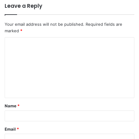
Leave a Reply
Your email address will not be published.
Required fields are
marked
*
C
o
m
m
e
n
t
Name
*
*
Email
*