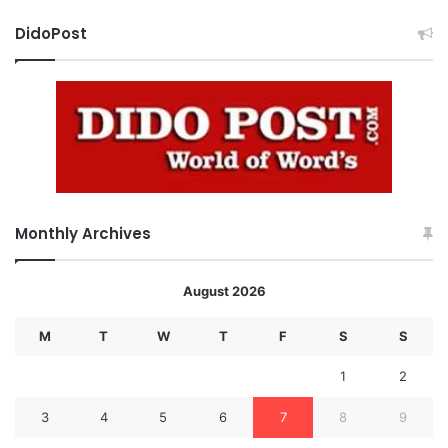
DidoPost
Monthly Archives
August 2026
M
T
W
T
F
S
S
1
2
3
4
5
6
7
8
9