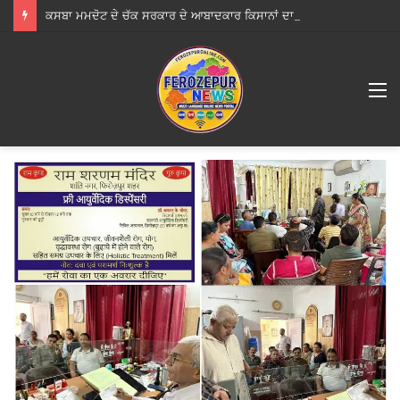
ਕਸਬਾ ਮਮਦੋਟ ਦੇ ਚੱਕ ਸਰਕਾਰ ਦੇ ਆਬਾਦਕਾਰ ਕਿਸਾਨਾਂ ਦਾ ਵਫਦ ਡੀਸੀ ਫਿਰੋਜ਼ਪੁਰ ਨੂੰ ਮਿਲਿਆ, ਦੇਸ਼ ਵੰਡ ਵੇਲੇ ਦੇ ਵੱਸੇ ਪਰਿਵਾਰਾਂ ਨੂੰ ਉਜਾੜਨਾ ਚਾਉਂਦੀ ਸਰਕਾਰ – ਅਵਤਾਰ ਮਹਿਮਾਂ
M