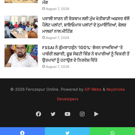
ਮੰਗ
August 7, 2026
ਪਰਾਲੀ ਸਾੜਨ ਦੀ ਰੋਕਥਾਮ ਲਈ ਮੁੱਖ ਖੇਤੀਬਾੜੀ ਅਫ਼ਸਰ ਵੱਲੋਂ
ਪੈਲੇਟ ਪਲਾਂਟਾਂ, ਬਾਇਓਮਾਸ ਪਲਾਂਟਾਂ ਦੇ ਨੁਮਾਇੰਦਿਆਂ, ਬੇਲਰ
ਮਾਲਕਾਂ ਨਾਲ ਮੀਟਿੰਗ
August 7, 2026
FSSAI ਨੇ ਗੁੰਮਰਾਹਕੁੰਨ ‘100%’ ਭੋਜਨ ਦਾਅਵਿਆਂ ‘ਤੇ
ਪਾਬੰਦੀ ਲਗਾਈ, ਫੂਡ ਸੇਫਟੀ ਵਿੰਗ ਨੇ ਵਪਾਰੀਆਂ ਨੂੰ ਵਿਕਰੀ ਤੋਂ
ਉਤਪਾਦਾਂ ਨੂੰ ਹਟਾਉਣ ਦੇ ਨਿਰਦੇਸ਼ ਦਿੱਤੇ
August 7, 2026
© 2026 Ferozepur Online. Powered by
GP Webs
&
Keystroke
Developers
Facebook
Twitter
YouTube
Instagram
Google
Play