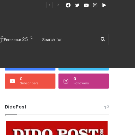
Facebook
Twitter
YouTube
Instagram
Google
Play
℃
25
Search
Ferozepur
Follow Us
3,676
0
Fans
Followers
0
0
Subscribers
Followers
for
DidoPost