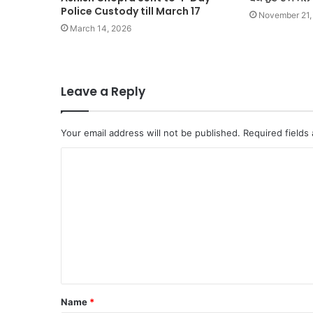
Police Custody till March 17
November 21,
March 14, 2026
Leave a Reply
Your email address will not be published.
Required fields
C
o
m
m
e
n
t
Name
*
*