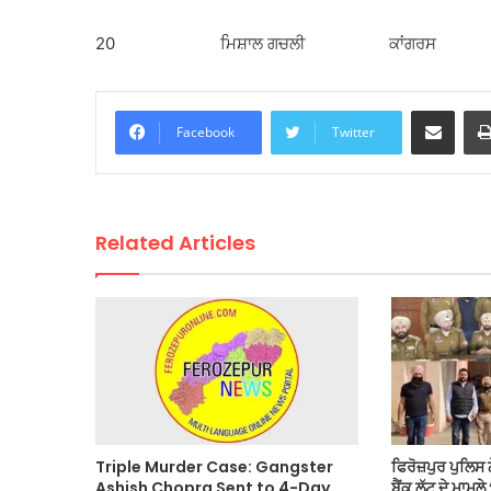
20 ਮਿਸ਼ਾਲ ਗਚਲੀ ਕਾਂਗਰਸ
Share via Email
Facebook
Twitter
Related Articles
Triple Murder Case: Gangster
ਫਿਰੋਜ਼ਪੁਰ ਪੁਲਿਸ ਨ
Ashish Chopra Sent to 4-Day
ਬੈਂਕ ਲੁੱਟ ਦੇ ਮਾਮਲੇ