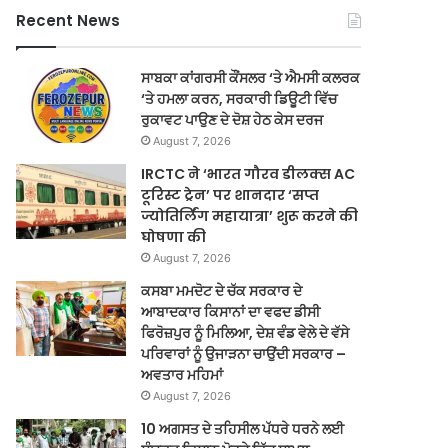
Recent News
ਸਾਬਕਾ ਕਾਂਗਰਸੀ ਕੌਂਸਲਰ ‘ਤੇ ਐਮਸੀ ਕਲਰਕ
‘ਤੇ ਹਮਲਾ ਕਰਨ, ਸਰਕਾਰੀ ਡਿਊਟੀ ਵਿੱਚ
ਰੁਕਾਵਟ ਪਾਉਣ ਦੇ ਦੋਸ਼ ਹੇਠ ਕੇਸ ਦਰਜ
August 7, 2026
IRCTC ने ‘भारत गौरव डीलक्स AC
टूरिस्ट ट्रेन’ पर शानदार ‘सप्त
ज्योतिर्लिंग महायात्रा’ शुरू करने की
घोषणा की
August 7, 2026
ਕਸਬਾ ਮਮਦੋਟ ਦੇ ਚੱਕ ਸਰਕਾਰ ਦੇ
ਆਬਾਦਕਾਰ ਕਿਸਾਨਾਂ ਦਾ ਵਫਦ ਡੀਸੀ
ਫਿਰੋਜ਼ਪੁਰ ਨੂੰ ਮਿਲਿਆ, ਦੇਸ਼ ਵੰਡ ਵੇਲੇ ਦੇ ਵੱਸੇ
ਪਰਿਵਾਰਾਂ ਨੂੰ ਉਜਾੜਨਾ ਚਾਉਂਦੀ ਸਰਕਾਰ –
ਅਵਤਾਰ ਮਹਿਮਾਂ
August 7, 2026
10 ਅਗਸਤ ਦੇ ਤਹਿਸੀਲ ਪੱਧਰੇ ਧਰਨੇ ਲਈ