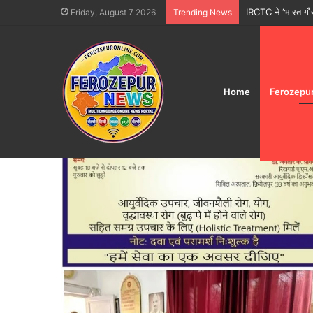
IRCTC ने ‘भारत गौरव
Friday, August 7 2026
Trending News
Home
Ferozepu