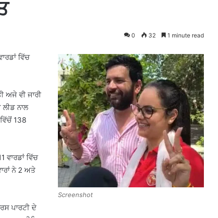
ਤ
0
32
1 minute read
ਾਰਡਾਂ ਵਿੱਚ
ਤੀ ਅਜੇ ਵੀ ਜਾਰੀ
਼ਟ ਲੀਡ ਨਾਲ
ਿੱਚੋਂ 138
1 ਵਾਰਡਾਂ ਵਿੱਚ
ਰਾਂ ਨੇ 2 ਅਤੇ
Screenshot
ਂਗਰਸ ਪਾਰਟੀ ਦੇ