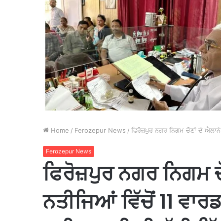
Home
/
Ferozepur News
/
ਫਿਰੋਜ਼ਪੁਰ ਨਗਰ ਨਿਗਮ ਚੋਣਾਂ ਦੇ ਐਲਾਨੇ
Ferozepur News
ਫਿਰੋਜ਼ਪੁਰ ਨਗਰ ਨਿਗਮ ਚ
ਨਤੀਜਿਆਂ ਵਿੱਚੋਂ 11 ਵਾਰਡ