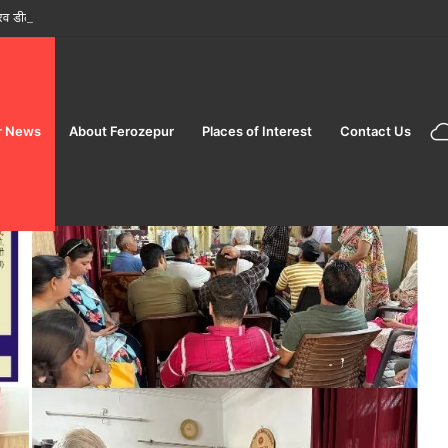
 डीलक्स AC टूरिस्ट ट्रेन’ पर शानदार ‘सप्त ज्योतिर्लिंग महायात्रा’ शुरू करने की घोषणा की
r News
About Ferozepur
Places of Interest
Contact Us