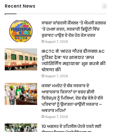
Recent News
ਸਾਬਕਾ ਕਾਂਗਰਸੀ ਕੌਂਸਲਰ ‘ਤੇ ਐਮਸੀ ਕਲਰਕ
‘ਤੇ ਹਮਲਾ ਕਰਨ, ਸਰਕਾਰੀ ਡਿਊਟੀ ਵਿੱਚ
ਰੁਕਾਵਟ ਪਾਉਣ ਦੇ ਦੋਸ਼ ਹੇਠ ਕੇਸ ਦਰਜ
August 7, 2026
IRCTC ने ‘भारत गौरव डीलक्स AC
टूरिस्ट ट्रेन’ पर शानदार ‘सप्त
ज्योतिर्लिंग महायात्रा’ शुरू करने की
घोषणा की
August 7, 2026
ਕਸਬਾ ਮਮਦੋਟ ਦੇ ਚੱਕ ਸਰਕਾਰ ਦੇ
ਆਬਾਦਕਾਰ ਕਿਸਾਨਾਂ ਦਾ ਵਫਦ ਡੀਸੀ
ਫਿਰੋਜ਼ਪੁਰ ਨੂੰ ਮਿਲਿਆ, ਦੇਸ਼ ਵੰਡ ਵੇਲੇ ਦੇ ਵੱਸੇ
ਪਰਿਵਾਰਾਂ ਨੂੰ ਉਜਾੜਨਾ ਚਾਉਂਦੀ ਸਰਕਾਰ –
ਅਵਤਾਰ ਮਹਿਮਾਂ
August 7, 2026
10 ਅਗਸਤ ਦੇ ਤਹਿਸੀਲ ਪੱਧਰੇ ਧਰਨੇ ਲਈ