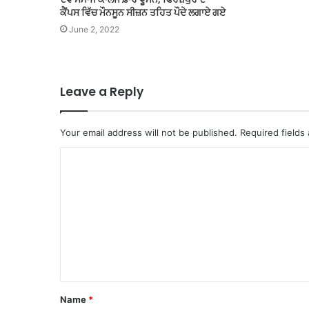
ਕੈਂਪਸ ਵਿੱਚ ਮੌਨਸੂਨ ਸੀਜ਼ਨ ਤਹਿਤ ਪੌਦੇ ਲਗਾਏ ਗਏ
June 2, 2022
Leave a Reply
Your email address will not be published.
Required fields
C
o
m
m
e
n
t
Name
*
*