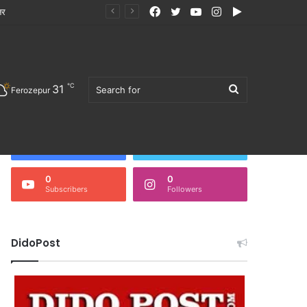
Facebook
Twitter
YouTube
Instagram
Google
Play
℃
31
Search
Ferozepur
Follow Us
3,676
0
Fans
Followers
0
0
Subscribers
Followers
for
DidoPost