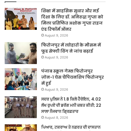
शिक्षा में साहसिक सुधार और नई
दिशा के लिए डॉ. अनिरुद्ध गुप्ता को
मिला प्रतिष्ठित अशोक गुप्ता राइज
एंड रिफॉर्म ऑनर
August 9, 2026
फिरोजपुर में त्योहारों के मौसम में
फूड सेफ्टी विंग ने जांच बढ़ाई
August 9, 2026
पंजाब स्कूल गेम्स फिरोजपुर
ज़ोन-1 चेस चैंपियनशिप फिरोजपुर
में हुई
August 9, 2026
ਸਦਰ ਪੁਲਿਸ ਨੇ 1.8 ਕਿਲੋ ਹੈਰੋਇਨ, 4.02
ਲੱਖ ਰੁਪਏ ਦੀ ਡਰੱਗ ਮਨੀ ਜ਼ਬਤ ਕੀਤੀ; 22
ਸਾਲਾ ਨੌਜਵਾਨ ਗ੍ਰਿਫ਼ਤਾਰ
August 8, 2026
ਪਿਆਰ, ਟਕਰਾਅ ਤੇ ਨਫ਼ਰਤ ਦੀ ਦਾਸਤਾਨ