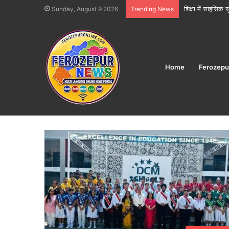
फिरोजपुर में त्योहार
Sunday, August 9 2026
Trending News
Home
Ferozepu
Home
/
2026
/
May
/
14
Day:
May 14, 202