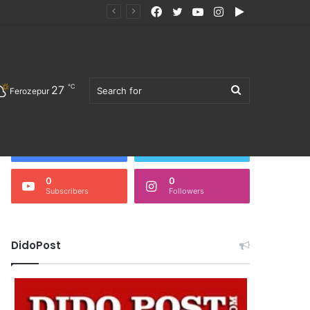
Facebook
Twitter
YouTube
Instagram
Google
Play
℃
27
Search
Ferozepur
Follow Us
3,675
0
Fans
Followers
0
0
Subscribers
Followers
for
DidoPost