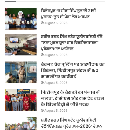
ਫਿਰੋਜ਼ਪੁਰ ‘ਚ ਹੀਰਾ ਸਿੰਘ ਤੂਤ ਦੀ 21ਵੀਂ
ਪੁਸਤਕ ‘ਤੂਤ ਦੀ ਪੈੜ’ ਲੋਕ ਅਰਪਣ
August 5, 2026
ਸ਼ਹੀਦ ਭਗਤ ਸਿੰਘ ਸਟੇਟ ਯੂਨੀਵਰਸਿਟੀ ਵੱਲੋਂ
“ਨਸ਼ਾ ਮੁਕਤ ਯੁਵਾ ਫਾਰ ਵਿਕਸਿਤਭਾਰਤ”
ਪ੍ਰੋਗਰਾਮ ਦਾ ਆਯੋਜਨ
August 5, 2026
बेवजह चेन पुलिंग पर आरपीएफ का
शिकंजा, फिरोजपुर मंडल में 150
मामलों पर कार्रवाई
August 5, 2026
फिरोजपुर के तैराकों का पंजाब में
जलवा, डीसीएम और दास एंड ब्राउन
के खिलाडिय़ों ने जीते पदक
August 5, 2026
ਸ਼ਹੀਦ ਭਗਤ ਸਿੰਘ ਸਟੇਟ ਯੂਨੀਵਰਸਿਟੀ
ਵੱਲੋਂ ‘ਇੰਡਕਸ਼ਨ ਪ੍ਰੋਗਰਾਮ-2026’ ਦੌਰਾਨ