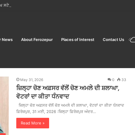
ਘ ਸਟੇਟ ਯੂਨੀਵਰਸਿਟੀ ਵੱਲੋਂ “ਨਸ਼ਾ ਮੁਕਤ ਯੁਵਾ ਫਾਰ ਵਿਕਸਿਤਭਾਰਤ” ਪ੍ਰੋਗਰਾਮ ਦਾ ਆਯੋਜਨ
r News
About Ferozepur
Places of Interest
Contact Us
May 31, 2026
0
33
ਜ਼ਿਲ੍ਹਾ ਚੋਣ ਅਫ਼ਸਰ ਵੱਲੋਂ ਚੋਣ ਅਮਲੇ ਦੀ ਸ਼ਲਾਘਾ,
ਵੋਟਰਾਂ ਦਾ ਕੀਤਾ ਧੰਨਵਾਦ
ਜ਼ਿਲ੍ਹਾ ਚੋਣ ਅਫ਼ਸਰ ਵੱਲੋਂ ਚੋਣ ਅਮਲੇ ਦੀ ਸ਼ਲਾਘਾ, ਵੋਟਰਾਂ ਦਾ ਕੀਤਾ ਧੰਨਵਾਦ
ਫ਼ਿਰੋਜ਼ਪੁਰ, 31 ਮਈ, 2026 :ਜ਼ਿਲ੍ਹਾ ਫ਼ਿਰੋਜ਼ਪੁਰ ਅੰਦਰ…
Read More »