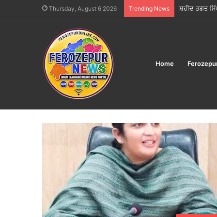
ਸ਼ਹੀਦ ਭਗਤ ਸਿੰ
Thursday, August 6 2026
Trending News
Home
Ferozepu
Home
/
2026
/
May
/
31
Day:
May 31, 2026