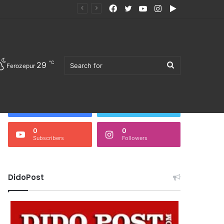
Facebook
Twitter
YouTube
Instagram
Google
Play
℃
29
Search
Ferozepur
Follow Us
3,676
0
Fans
Followers
0
0
Subscribers
Followers
for
DidoPost