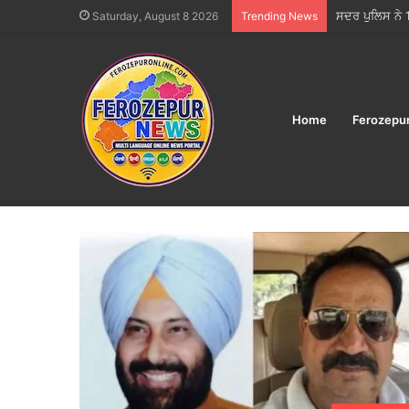
ਪਿਆਰ, ਟਕਰਾਅ ਤੇ
Saturday, August 8 2026
Trending News
Home
Ferozepu
Home
/
2026
/
May
/
28
Day:
May 28, 202