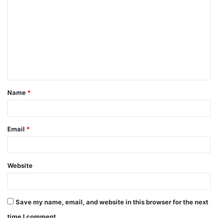
o
m
m
e
n
t
Name
*
*
Email
*
Website
Save my name, email, and website in this browser for the next
time I comment.