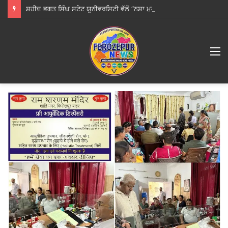
ਸ਼ਹੀਦ ਭਗਤ ਸਿੰਘ ਸਟੇਟ ਯੂਨੀਵਰਸਿਟੀ ਵੱਲੋਂ “ਨਸ਼ਾ ਮੁਕਤ ਯੁਵਾ ਫਾਰ ਵਿਕਸਿਤਭਾਰਤ” ਪ੍ਰੋਗਰਾਮ ਦਾ ਆਯੋਜਨ
M