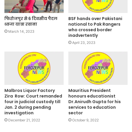
फिरोजपुर से 6 दिवसीय पैदल
BSF hands over Pakistani
ध्वजा यात्रा रवाना
national to Pak Rangers
who crossed border
March 14, 2023
inadvertently
April 23, 2023
Malbros Liquor Factory
Mauritius President
Zira Row: Court remanded
honours educationist
four in judicial custody till
Dr.Anirudh Gupta for his
Jan. 2 during pending
services to education
investigation
sector
December 21, 2022
October 9, 2022