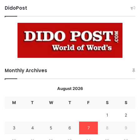
DidoPost
Monthly Archives
August 2026
M
T
W
T
F
S
S
1
2
3
4
5
6
7
8
9