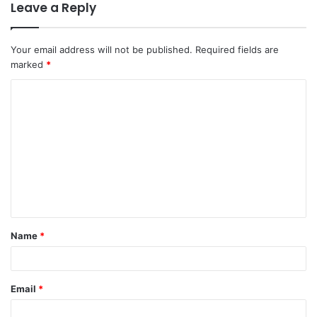
Leave a Reply
Your email address will not be published.
Required fields are
marked
*
C
o
m
m
e
n
t
Name
*
*
Email
*