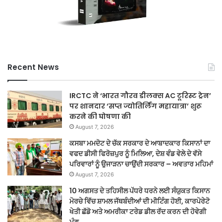
Recent News
IRCTC ने ‘भारत गौरव डीलक्स AC टूरिस्ट ट्रेन’
पर शानदार ‘सप्त ज्योतिर्लिंग महायात्रा’ शुरू
करने की घोषणा की
August 7, 2026
ਕਸਬਾ ਮਮਦੋਟ ਦੇ ਚੱਕ ਸਰਕਾਰ ਦੇ ਆਬਾਦਕਾਰ ਕਿਸਾਨਾਂ ਦਾ
ਵਫਦ ਡੀਸੀ ਫਿਰੋਜ਼ਪੁਰ ਨੂੰ ਮਿਲਿਆ, ਦੇਸ਼ ਵੰਡ ਵੇਲੇ ਦੇ ਵੱਸੇ
ਪਰਿਵਾਰਾਂ ਨੂੰ ਉਜਾੜਨਾ ਚਾਉਂਦੀ ਸਰਕਾਰ – ਅਵਤਾਰ ਮਹਿਮਾਂ
August 7, 2026
10 ਅਗਸਤ ਦੇ ਤਹਿਸੀਲ ਪੱਧਰੇ ਧਰਨੇ ਲਈ ਸੰਯੁਕਤ ਕਿਸਾਨ
ਮੋਰਚੇ ਵਿੱਚ ਸ਼ਾਮਲ ਜੱਥਬੰਦੀਆਂ ਦੀ ਮੀਟਿੰਗ ਹੋਈ, ਕਾਰਪੋਰੇਟੋ
ਖੇਤੀ ਛੱਡੋ ਅਤੇ ਅਮਰੀਕਾ ਟਰੇਡ ਡੀਲ ਰੱਦ ਕਰਨ ਦੀ ਹੋਵੇਗੀ