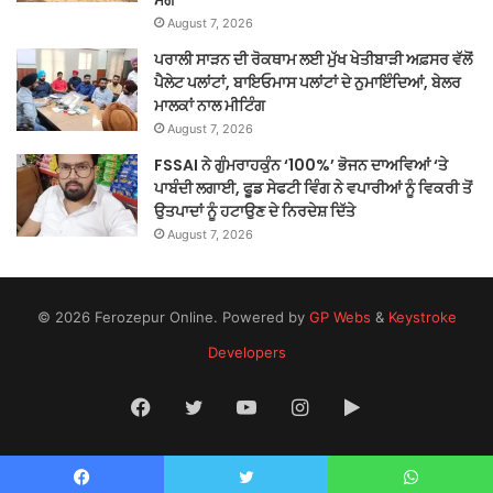
ਮੰਗ
August 7, 2026
ਪਰਾਲੀ ਸਾੜਨ ਦੀ ਰੋਕਥਾਮ ਲਈ ਮੁੱਖ ਖੇਤੀਬਾੜੀ ਅਫ਼ਸਰ ਵੱਲੋਂ
ਪੈਲੇਟ ਪਲਾਂਟਾਂ, ਬਾਇਓਮਾਸ ਪਲਾਂਟਾਂ ਦੇ ਨੁਮਾਇੰਦਿਆਂ, ਬੇਲਰ
ਮਾਲਕਾਂ ਨਾਲ ਮੀਟਿੰਗ
August 7, 2026
FSSAI ਨੇ ਗੁੰਮਰਾਹਕੁੰਨ ‘100%’ ਭੋਜਨ ਦਾਅਵਿਆਂ ‘ਤੇ
ਪਾਬੰਦੀ ਲਗਾਈ, ਫੂਡ ਸੇਫਟੀ ਵਿੰਗ ਨੇ ਵਪਾਰੀਆਂ ਨੂੰ ਵਿਕਰੀ ਤੋਂ
ਉਤਪਾਦਾਂ ਨੂੰ ਹਟਾਉਣ ਦੇ ਨਿਰਦੇਸ਼ ਦਿੱਤੇ
August 7, 2026
© 2026 Ferozepur Online. Powered by
GP Webs
&
Keystroke
Developers
Facebook
Twitter
YouTube
Instagram
Google
Play