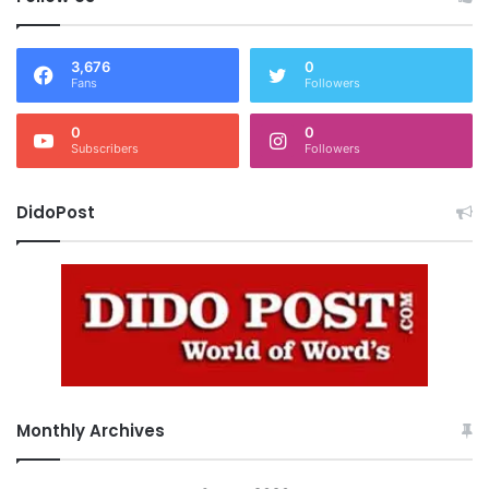
3,676
0
Fans
Followers
0
0
Subscribers
Followers
DidoPost
Monthly Archives