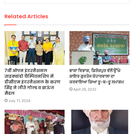
Related Articles
7वीं ओपन इंटरनैशनल
ਭਾਸ਼ਾ ਵਿਭਾਗ, ਫ਼ਿਰੋਜ਼ਪੁਰ ਵੱਲੋਂ ਉੱਘੇ
ताइक्वांडो चैम्पियनशिप में
ਸ਼ਾਇਰ ਗੁਰਤੇਜ ਕੋਹਾਰਵਾਲਾ ਦਾ
डीसीएम इंटरनैशनल के करण
ਕਰਵਾਇਆ ਗਿਆ ਰੂ-ਬ-ਰੂ ਸਮਾਗਮ
सिंह ने जीते गोल्ड व ब्राऊंज
April 29, 2022
मैडल
July 11, 2024