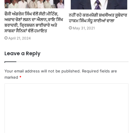
ਫੌਜੀ ਅੰਗਰੇਜ ਸਿੰਘ ਵੱਲੋਂ ਸੱਦੀ ਮੀਟਿੰਗ,
ਨਹੀਂ ਰਹੇ ਕਰਮਯੋਗੀ ਸ਼ਖਸੀਅਤ ਸੂਬੇਦਾਰ
ਅਜ਼ਾਦ ਚੋਣਾਂ ਲੜਨ ਦਾ ਐਲਾਨ,ਰਾਇ ਸਿੱਖ
ਹਾਕਮ ਸਿੰਘ ਸੰਧੂ ਸਾਈਆਂ ਵਾਲਾ
ਬਰਾਦਰੀ, ਕ੍ਰਿਸ਼ਚਨ ਭਾਈਚਾਰੇ ਅਤੇ
May 31, 2021
ਸਾਬਕਾ ਸੈਨਿਕਾਂ ਵੱਲੋਂ ਹਮਾਇਤ
April 21, 2024
Leave a Reply
Your email address will not be published.
Required fields are
marked
*
C
o
m
m
e
n