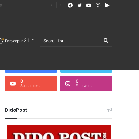
Facebook
Twitter
YouTube
Instagram
Google
Play
℃
31
Search
Ferozepur
Follow Us
3,676
0
Fans
Followers
0
0
Subscribers
Followers
for
DidoPost