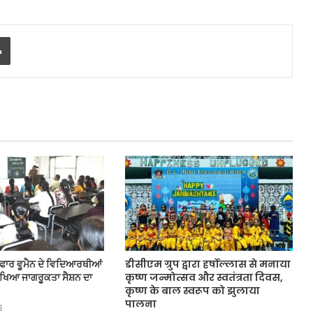
Print
ਫਾਰ ਵੂਮੈਨ ਦੇ ਵਿਦਿਆਰਥੀਆਂ
डीसीएम ग्रुप द्वारा हर्षोल्लास से मनाया
ਖਿਆ ਜਾਗਰੂਕਤਾ ਸੈਸ਼ਨ ਦਾ
कृष्ण जन्मोत्सव और स्वतंत्रता दिवस,
कृष्ण के बाल स्वरूप को झुलाया
पालना
6