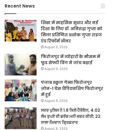
Recent News
शिक्षा में साहसिक सुधार और नई
दिशा के लिए डॉ. अनिरुद्ध गुप्ता को
मिला प्रतिष्ठित अशोक गुप्ता राइज
एंड रिफॉर्म ऑनर
August 9, 2026
फिरोजपुर में त्योहारों के मौसम में
फूड सेफ्टी विंग ने जांच बढ़ाई
August 9, 2026
पंजाब स्कूल गेम्स फिरोजपुर
ज़ोन-1 चेस चैंपियनशिप फिरोजपुर
में हुई
August 9, 2026
ਸਦਰ ਪੁਲਿਸ ਨੇ 1.8 ਕਿਲੋ ਹੈਰੋਇਨ, 4.02
ਲੱਖ ਰੁਪਏ ਦੀ ਡਰੱਗ ਮਨੀ ਜ਼ਬਤ ਕੀਤੀ; 22
ਸਾਲਾ ਨੌਜਵਾਨ ਗ੍ਰਿਫ਼ਤਾਰ
August 8, 2026