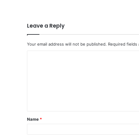
Leave a Reply
Your email address will not be published.
Required fields
C
o
m
m
e
n
t
Name
*
*