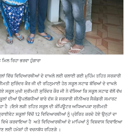
 ਮਿਲ ਰਿਹਾ ਭਰਵਾ ਹੁੰਗਾਰਾ
 ਸਕੂਲਾਂ ਵਿੱਚ ਵਿਦਿਆਰਥੀਆਂ ਦੇ ਦਾਖ਼ਲੇ ਲਈ ਚਲਾਈ ਗਈ ਮੁਹਿੰਮ ਤਹਿਤ ਸਰਕਾਰੀ
ੀਮਤੀ ਸੁਰਿੰਦਰ ਕੌਰ ਜੀ ਦੀ ਰਹਿਨੁਮਾਈ ਹੇਠ ਸਕੂਲ ਸਟਾਫ ਬੱਚਿਆਂ ਦੇ ਦਾਖਲੇ
ਏ ਸਕੂਲ ਮੁਖੀ ਸ੍ਰੀਮਤੀ ਸੁਰਿੰਦਰ ਕੌਰ ਜੀ ਨੇ ਦੱਸਿਆ ਕਿ ਸਕੂਲ ਸਟਾਫ ਵੱਲੋਂ ਵੱਖ
ਸਕੂਲਾਂ ਦੀਆਂ ਉਪਲੱਬਧੀਆਂ ਬਾਰੇ ਦੱਸ ਕੇ ਸਰਕਾਰੀ ਸੀਨੀਅਰ ਸੈਕੰਡਰੀ ਸਮਾਰਟ
 ਰਿਹਾ ਹੈ ।ਇਸੇ ਲੜੀ ਤਹਿਤ ਸਕੂਲ ਦੀ ਕੰਪਿਊਟਰ ਅਧਿਆਪਕਾ ਸ੍ਰੀਮਤੀ
ਂ ਪ੍ਰਾਈਵੇਟ ਸਕੂਲਾਂ ਵਿੱਚੋਂ 12 ਵਿਦਿਆਰਥੀਆਂ ਨੂੰ ਪ੍ਰੇਰਿਤ ਕਰਦੇ ਹੋਏ ਉਨ੍ਹਾਂ ਦਾ
ਾਮ ਵਿਖੇ ਕਰਵਾਇਆ ਹੈ ਅਤੇ ਵਿਦਿਆਰਥੀਆਂ ਦੇ ਮਾਪਿਆਂ ਨੂੰ ਵਿਸ਼ਵਾਸ ਦਿਵਾਇਆ
ੇਣ ਲਈ ਹਮੇਸ਼ਾਂ ਹੀ ਵਚਨਬੱਧ ਰਹਿਣਗੇ ।