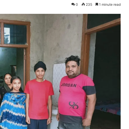
0
235
1 minute read