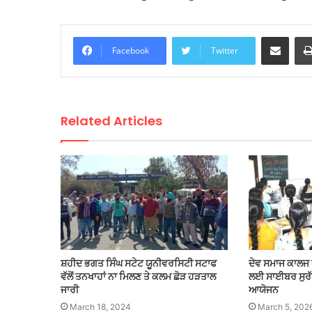
Share via Email
Facebook
Twitter
Related Articles
ਸ਼ਹੀਦ ਭਗਤ ਸਿੰਘ ਸਟੇਟ ਯੂਨੀਵਰਸਿਟੀ ਸਟਾਫ
ਦੇਵ ਸਮਾਜ ਕਾਲਜ 
ਵੱਲੋਂ ਤਨਖਾਹਾਂ ਨਾ ਮਿਲਣ ਤੇ ਕਲਮ ਛੋੜ ਹੜਤਾਲ
ਲਈ ਸਾਈਬਰ ਸੁਰੱ
ਜਾਰੀ
ਆਯੋਜਨ
March 18, 2024
March 5, 202