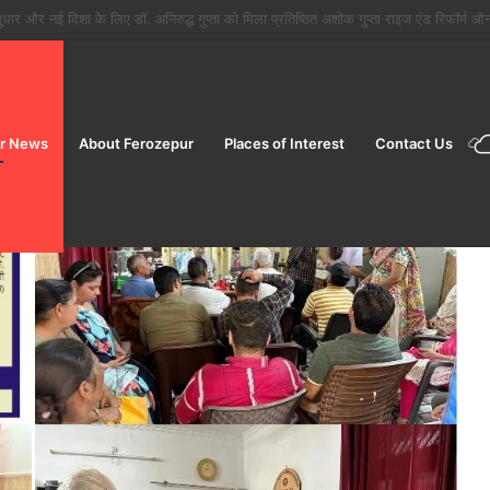
ों के मौसम में फूड सेफ्टी विंग ने जांच बढ़ाई
r News
About Ferozepur
Places of Interest
Contact Us