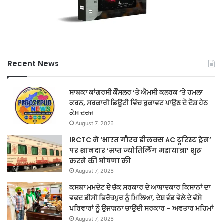
Recent News
ਸਾਬਕਾ ਕਾਂਗਰਸੀ ਕੌਂਸਲਰ ‘ਤੇ ਐਮਸੀ ਕਲਰਕ ‘ਤੇ ਹਮਲਾ
ਕਰਨ, ਸਰਕਾਰੀ ਡਿਊਟੀ ਵਿੱਚ ਰੁਕਾਵਟ ਪਾਉਣ ਦੇ ਦੋਸ਼ ਹੇਠ
ਕੇਸ ਦਰਜ
August 7, 2026
IRCTC ने ‘भारत गौरव डीलक्स AC टूरिस्ट ट्रेन’
पर शानदार ‘सप्त ज्योतिर्लिंग महायात्रा’ शुरू
करने की घोषणा की
August 7, 2026
ਕਸਬਾ ਮਮਦੋਟ ਦੇ ਚੱਕ ਸਰਕਾਰ ਦੇ ਆਬਾਦਕਾਰ ਕਿਸਾਨਾਂ ਦਾ
ਵਫਦ ਡੀਸੀ ਫਿਰੋਜ਼ਪੁਰ ਨੂੰ ਮਿਲਿਆ, ਦੇਸ਼ ਵੰਡ ਵੇਲੇ ਦੇ ਵੱਸੇ
ਪਰਿਵਾਰਾਂ ਨੂੰ ਉਜਾੜਨਾ ਚਾਉਂਦੀ ਸਰਕਾਰ – ਅਵਤਾਰ ਮਹਿਮਾਂ
August 7, 2026