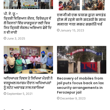
ਪੀ. ਏ. ਯੂ.-
एनजीओ एक प्रयास द्वारा ब्लाइंड
ਕ੍ਰਿਸ਼ੀ ਵਿਗਿਆਨ ਕੇਂਦਰ, ਫਿਰੋਜ਼ਪੁਰ ਵੱ
होम में रहने वाले सदस्यों के साथ
ਲੋਂ ਕਿਸਾਨਾਂ ਵਿੱਚ ਜਾਗਰੂਕਤਾ ਲਈ ਵਿਕ
मनाया गया मकर सक्रांति पर्व
ਸਿਤ ਕ੍ਰਿਸ਼ੀ ਸੰਕਲਪ ਅਭਿਆਨ ਛੇਵੇਂ ਦਿ
January 15, 2023
ਨ ਵੀ ਜਾਰੀ
June 3, 2025
ਅਧਿਆਪਕ ਦਿਵਸ ਤੇ ਸਿਖਿਆ ਮੰਤਰੀ ਨੇ
Recovery of mobiles from
ਵਰਚੂਅਲ ਸਮਾਗਮ ਦੌਰਾਨ ਅਧਿਆਪਕਾਂ
jail puts focus back on lax
ਨੂੰ ਸਟੇਟ ਅਵਾਰਡ ਨਾਲ ਨਵਾਜਿਆ
security arrangements in
Ferozepur jail
September 5, 2021
December 9, 2023