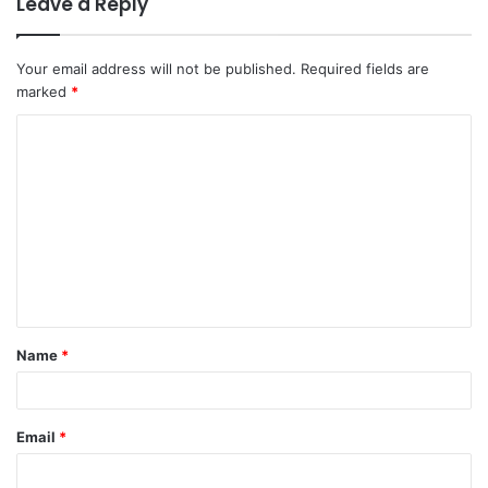
Leave a Reply
Your email address will not be published.
Required fields are
marked
*
C
o
m
m
e
n
t
Name
*
*
Email
*