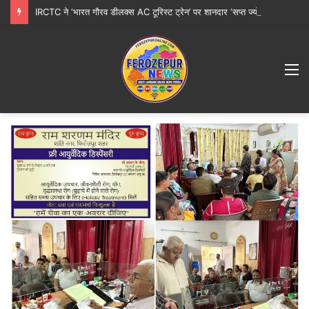
IRCTC ने ‘भारत गौरव डीलक्स AC टूरिस्ट ट्रेन’ पर शानदार ‘सप्त ज्योतिर्लिंग महायात्रा’ शुरू करने की घोषणा की
M