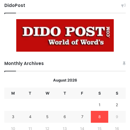
DidoPost
Monthly Archives
August 2026
M
T
W
T
F
S
S
1
2
3
4
5
6
7
8
9
10
11
12
13
14
15
16