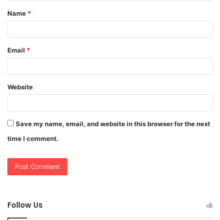
t
Name
*
*
Email
*
Website
Save my name, email, and website in this browser for the next
time I comment.
Follow Us