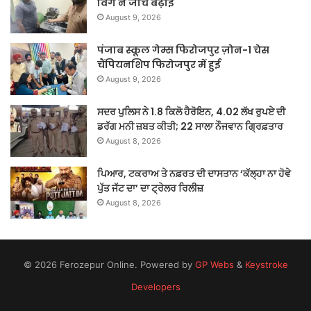
विंग ने जांच बढ़ाई
August 9, 2026
पंजाब स्कूल गेम्स फिरोजपुर ज़ोन-1 चेस
चैंपियनशिप फिरोजपुर में हुई
August 9, 2026
ਸਦਰ ਪੁਲਿਸ ਨੇ 1.8 ਕਿਲੋ ਹੈਰੋਇਨ, 4.02 ਲੱਖ ਰੁਪਏ ਦੀ
ਡਰੱਗ ਮਨੀ ਜ਼ਬਤ ਕੀਤੀ; 22 ਸਾਲਾ ਨੌਜਵਾਨ ਗ੍ਰਿਫ਼ਤਾਰ
August 8, 2026
ਪਿਆਰ, ਟਕਰਾਅ ਤੇ ਨਫ਼ਰਤ ਦੀ ਦਾਸਤਾਨ ‘ਕੱਲ੍ਹਾ ਨਾ ਹੋਵੇ
ਪੁੱਤ ਜੱਟ ਦਾ’ ਦਾ ਟ੍ਰੇਲਰ ਰਿਲੀਜ਼
August 8, 2026
© 2026 Ferozepur Online. Powered by
GP Webs
&
Keystroke
Developers