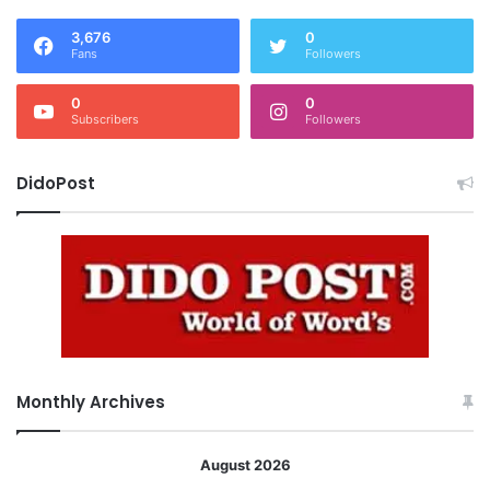
3,676
0
Fans
Followers
0
0
Subscribers
Followers
DidoPost
Monthly Archives
August 2026