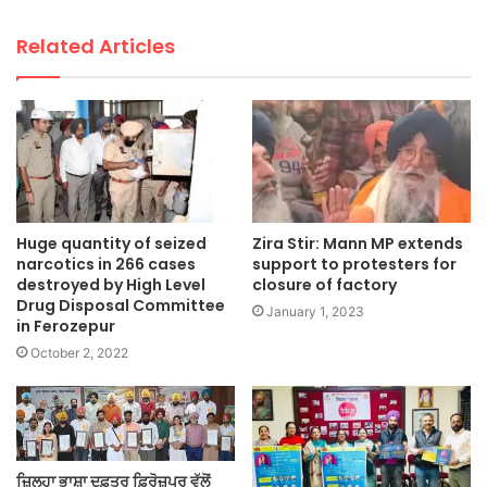
Related Articles
Huge quantity of seized
Zira Stir: Mann MP extends
narcotics in 266 cases
support to protesters for
destroyed by High Level
closure of factory
Drug Disposal Committee
January 1, 2023
in Ferozepur
October 2, 2022
ਜ਼ਿਲ੍ਹਾ ਭਾਸ਼ਾ ਦਫ਼ਤਰ ਫ਼ਿਰੋਜ਼ਪੁਰ ਵੱਲੋਂ