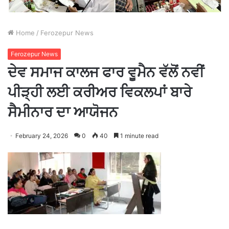
Home
/
Ferozepur News
Ferozepur News
ਦੇਵ ਸਮਾਜ ਕਾਲਜ ਫਾਰ ਵੂਮੈਨ ਵੱਲੋਂ ਨਵੀਂ
ਪੀੜ੍ਹੀ ਲਈ ਕਰੀਅਰ ਵਿਕਲਪਾਂ ਬਾਰੇ
ਸੈਮੀਨਾਰ ਦਾ ਆਯੋਜਨ
February 24, 2026
0
40
1 minute read