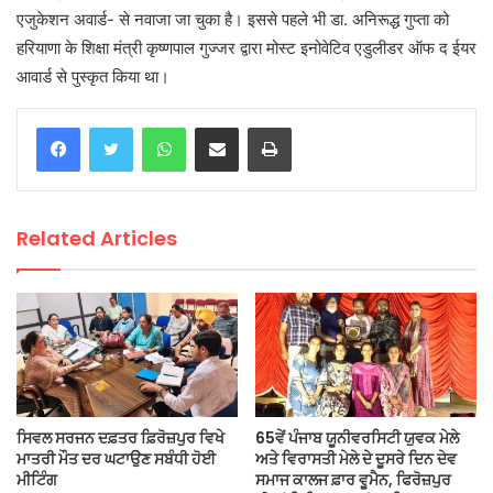
एजुकेशन अवार्ड- से नवाजा जा चुका है। इससे पहले भी डा. अनिरूद्ध गुप्ता को
हरियाणा के शिक्षा मंत्री कृष्णपाल गुज्जर द्वारा मोस्ट इनोवेटिव एडुलीडर ऑफ द ईयर
आवार्ड से पुस्कृत किया था।
WhatsApp
Share via Email
Print
Related Articles
ਸਿਵਲ ਸਰਜਨ ਦਫ਼ਤਰ ਫ਼ਿਰੋਜ਼ਪੁਰ ਵਿਖੇ
65ਵੇਂ ਪੰਜਾਬ ਯੂਨੀਵਰਸਿਟੀ ਯੁਵਕ ਮੇਲੇ
ਮਾਤਰੀ ਮੌਤ ਦਰ ਘਟਾਉਣ ਸਬੰਧੀ ਹੋਈ
ਅਤੇ ਵਿਰਾਸਤੀ ਮੇਲੇ ਦੇ ਦੂਸਰੇ ਦਿਨ ਦੇਵ
ਮੀਟਿੰਗ
ਸਮਾਜ ਕਾਲਜ ਫ਼ਾਰ ਵੂਮੈਨ, ਫਿਰੋਜ਼ਪੁਰ