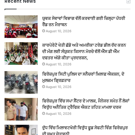
Recent News
ਯੁਵਕ ਸੇਵਾਵਾਂ ਵਿਭਾਗ ਵੱਲੋਂ ਕਰਵਾਈ ਗਈ ਜ਼ਿਲ੍ਹਾ ਪੱਧਰੀ
ਰੈੱਡ ਰਨ ਮੈਰਾਥਨ
August 10, 2026
ਕਾਰਪੋਰੇਟੋ ਖੇਤੀ ਛੱਡੋ ਅਤੇ ਅਮਰੀਕਾ ਟਰੇਡ ਡੀਲ ਰੱਦ ਕਰਨ
ਦੀ ਮੰਗ ਲਈ ਸੰਯੁਕਤ ਕਿਸਾਨ ਮੋਰਚੇ ਵੱਲੋਂ ਐੱਸ ਡੀ ਐੱਮ
ਦਫਤਰ ਅੱਗੇ ਕੀਤਾ ਪ੍ਰਦਰਸ਼ਨ,
August 10, 2026
ਫਿਰੋਜ਼ਪੁਰ ਸਿਟੀ ਪੁਲਿਸ ਦਾ ਸਨੈਚਰਾਂ ਖ਼ਿਲਾਫ਼ ਐਕਸ਼ਨ, ਦੋ
ਮੁਲਜ਼ਮ ਗ੍ਰਿਫ਼ਤਾਰ
August 10, 2026
ਫਿਰੋਜ਼ਪੁਰ ਵਿੱਚ ਸਪਾ ਸੈਂਟਰ ਦੇ ਮਾਲਕ, ਮੈਨੇਜਰ ਸਮੇਤ ਨੌਂ ਲੋਕਾਂ
ਵਿਰੁੱਧ ਅਨੈਤਿਕ ਟ੍ਰੈਫਿਕ ਐਕਟ ਤਹਿਤ ਮਾਮਲਾ ਦਰਜ
August 10, 2026
ਦੁੱਧ ਵਿੱਚ ਮਿਲਾਵਟਖੋਰੀ ਵਿਰੁੱਧ ਫੂਡ ਸੇਫਟੀ ਵਿੰਗ ਫਿਰੋਜ਼ਪੁਰ
ਦੀ ਸਖ਼ਤ ਚੇਤਾਵਨੀ