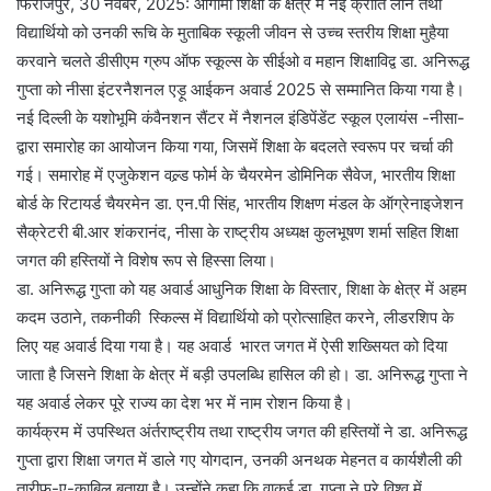
फिरोजपुर, 30 नवंबर, 2025: आगामी शिक्षा के क्षेत्र में नई क्रांति लाने तथा
विद्यार्थियो को उनकी रूचि के मुताबिक स्कूली जीवन से उच्च स्तरीय शिक्षा मुहैया
करवाने चलते डीसीएम ग्रुप ऑफ स्कूल्स के सीईओ व महान शिक्षाविद्व डा. अनिरूद्ध
गुप्ता को नीसा इंटरनैशनल एड़ू आईकन अवार्ड 2025 से सम्मानित किया गया है।
नई दिल्ली के यशोभूमि कंवैनशन सैंटर में नैशनल इंडिपेंडेंट स्कूल एलायंस -नीसा-
द्वारा समारोह का आयोजन किया गया, जिसमें शिक्षा के बदलते स्वरूप पर चर्चा की
गई। समारोह में एजुकेशन वल्र्ड फोर्म के चैयरमेन डोमिनिक सैवेज, भारतीय शिक्षा
बोर्ड के रिटायर्ड चैयरमेन डा. एन.पी सिंह, भारतीय शिक्षण मंडल के ऑग्रेनाइजेशन
सैक्रेटरी बी.आर शंकरानंद, नीसा के राष्ट्रीय अध्यक्ष कुलभूषण शर्मा सहित शिक्षा
जगत की हस्तियों ने विशेष रूप से हिस्सा लिया।
डा. अनिरूद्ध गुप्ता को यह अवार्ड आधुनिक शिक्षा के विस्तार, शिक्षा के क्षेत्र में अहम
कदम उठाने, तकनीकी स्किल्स में विद्यार्थियो को प्रोत्साहित करने, लीडरशिप के
लिए यह अवार्ड दिया गया है। यह अवार्ड भारत जगत में ऐसी शख्सियत को दिया
जाता है जिसने शिक्षा के क्षेत्र में बड़ी उपलब्धि हासिल की हो। डा. अनिरूद्ध गुप्ता ने
यह अवार्ड लेकर पूरे राज्य का देश भर में नाम रोशन किया है।
कार्यक्रम में उपस्थित अंर्तराष्ट्रीय तथा राष्ट्रीय जगत की हस्तियों ने डा. अनिरूद्ध
गुप्ता द्वारा शिक्षा जगत में डाले गए योगदान, उनकी अनथक मेहनत व कार्यशैली की
तारीफ-ए-काबिल बताया है। उन्होंने कहा कि वाकई डा. गुप्ता ने पूरे विश्व में