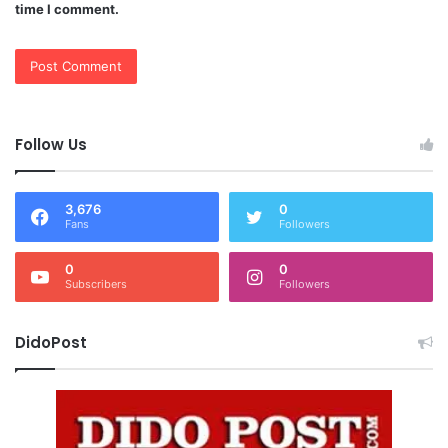
time I comment.
Follow Us
3,676
0
Fans
Followers
0
0
Subscribers
Followers
DidoPost