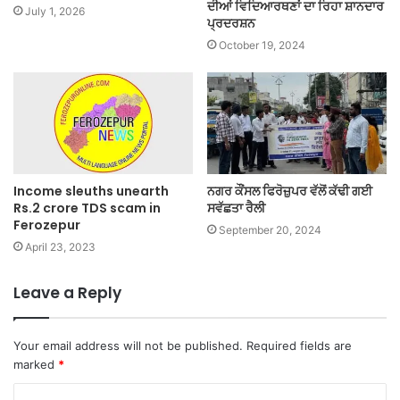
ਦੀਆਂ ਵਿਦਿਆਰਥਣਾਂ ਦਾ ਰਿਹਾ ਸ਼ਾਨਦਾਰ
July 1, 2026
ਪ੍ਰਦਰਸ਼ਨ
October 19, 2024
Income sleuths unearth
ਨਗਰ ਕੌਂਸਲ ਫਿਰੋਜ਼ੁਪਰ ਵੱਲੋਂ ਕੱਢੀ ਗਈ
Rs.2 crore TDS scam in
ਸਵੱਛਤਾ ਰੈਲੀ
Ferozepur
September 20, 2024
April 23, 2023
Leave a Reply
Your email address will not be published.
Required fields are
marked
*
C