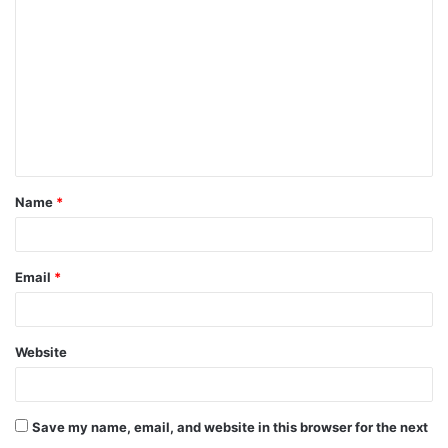
o
m
m
e
n
t
Name
*
*
Email
*
Website
Save my name, email, and website in this browser for the next