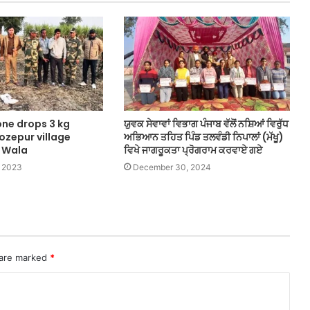
one drops 3 kg
ਯੁਵਕ ਸੇਵਾਵਾਂ ਵਿਭਾਗ ਪੰਜਾਬ ਵੱਲੋਂ ਨਸ਼ਿਆਂ ਵਿਰੁੱਧ
rozepur village
ਅਭਿਆਨ ਤਹਿਤ ਪਿੰਡ ਤਲਵੰਡੀ ਨਿਪਾਲਾਂ (ਮੱਖੂ)
 Wala
ਵਿਖੇ ਜਾਗਰੂਕਤਾ ਪ੍ਰੋਗਰਾਮ ਕਰਵਾਏ ਗਏ
 2023
December 30, 2024
 are marked
*