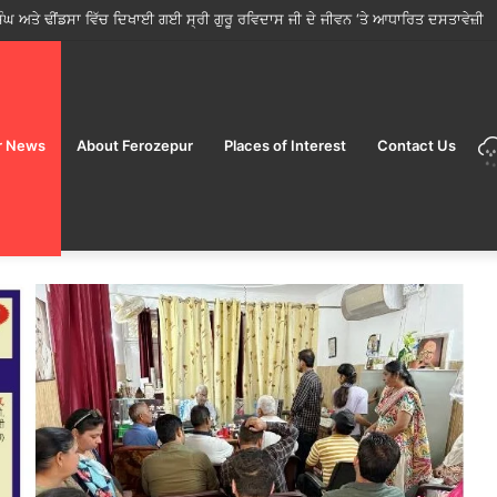
ੋਂ ਤਿਉਹਾਰਾਂ ਦੇ ਸੀਜ਼ਨ ਵਿੱਚ ਮੁਹਿੰਮ ਸ਼ੁਰੂ; ਜਨਤਾ ਨੂੰ ਸਿਰਫ਼ ਲਾਇਸੰਸਸ਼ੁਦਾ ਵਿਕਰੇਤਾਵਾਂ ਤੋਂ ਹੀ ਭ
r News
About Ferozepur
Places of Interest
Contact Us