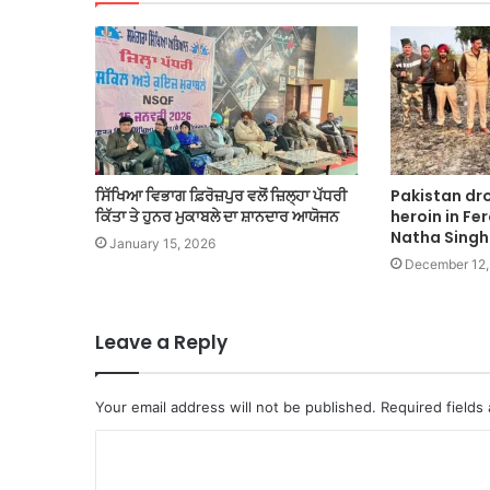
ਸਿੱਖਿਆ ਵਿਭਾਗ ਫ਼ਿਰੋਜ਼ਪੁਰ ਵਲੋਂ ਜ਼ਿਲ੍ਹਾ ਪੱਧਰੀ
Pakistan dr
ਕਿੱਤਾ ਤੇ ਹੁਨਰ ਮੁਕਾਬਲੇ ਦਾ ਸ਼ਾਨਦਾਰ ਆਯੋਜਨ
heroin in Fe
Natha Singh
January 15, 2026
December 12,
Leave a Reply
Your email address will not be published.
Required fields
C
o