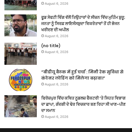
August 6, 2026
ਫੂਡ ਸੇਫਟੀ ਵਿੰਗ ਵੱਲੋਂ ਤਿਉਹਾਰਾਂ ਦੇ ਸੀਜ਼ਨ ਵਿੱਚ ਮੁਹਿੰਮ ਸ਼ੁਰੂ;
ਜਨਤਾ ਨੂੰ ਸਿਰਫ਼ ਲਾਇਸੰਸਸ਼ੁਦਾ ਵਿਕਰੇਤਾਵਾਂ ਤੋਂ ਹੀ ਭੋਜਨ
ਖਰੀਦਣ ਦੀ ਅਪੀਲ
August 6, 2026
(no title)
August 6, 2026
“बीडीयू बैठक में हुई चर्चा : मिनी रेक सुविधा से
कंटेनर लोडिंग को मिलेगा बढ़ावा।”
August 6, 2026
ਫਿਰੋਜ਼ਪੁਰ ਵਿੱਚ ਕਥਿਤ ਨੂਡਲਜ਼ ਫੈਕਟਰੀ ‘ਤੇ ਸਿਹਤ ਵਿਭਾਗ
ਦਾ ਛਾਪਾ, ਗੰਦਗੀ ਦੇ ਢੇਰ ਵਿਚਕਾਰ ਬਣ ਰਿਹਾ ਸੀ ਖਾਣ-ਪੀਣ
ਦਾ ਸਮਾਨ
August 6, 2026