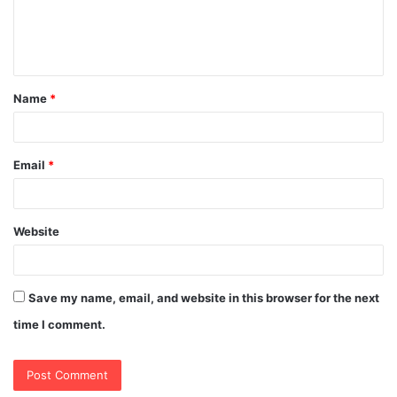
e
n
t
Name
*
*
Email
*
Website
Save my name, email, and website in this browser for the next
time I comment.