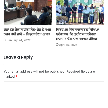
ਚੋਣਾਂ ਤੱਕ ਬੈਂਕਾ ਦੇ ਸ਼ੱਕੀ ਲੈਣ-ਦੇਣ ਤੇ ਸਖ਼ਤ
ਫਿਰੋਜ਼ਪੁਰ ਵਿੱਚ ਵਾਤਾਵਰਣ ਸਿੱਖਿਆ
ਨਜ਼ਰ ਰੱਖੀ ਜਾਵੇ – ਜ਼ਿਲ੍ਹਾ ਚੋਣ ਅਫ਼ਸਰ
ਪ੍ਰੋਗਰਾਮ ‘ਦਿ ਗ੍ਰੀਨ ਕਾਰਨੀਵਲ’
ਸ਼ਾਨਦਾਰ ਢੰਗ ਨਾਲ ਸਮਾਪਤ ਹੋਇਆ
January 24, 2022
April 15, 2026
Leave a Reply
Your email address will not be published.
Required fields are
marked
*
C
o
m
m