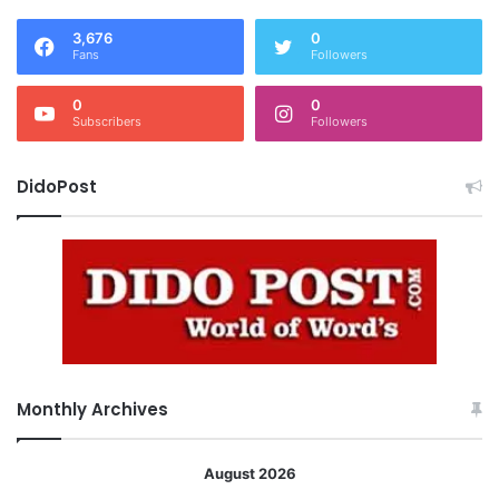
3,676
0
Fans
Followers
0
0
Subscribers
Followers
DidoPost
Monthly Archives
August 2026