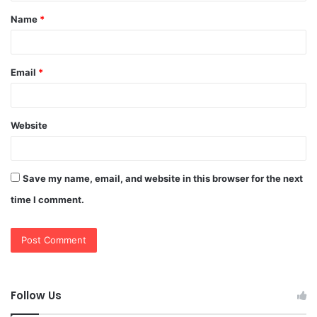
t
Name
*
*
Email
*
Website
Save my name, email, and website in this browser for the next
time I comment.
Follow Us