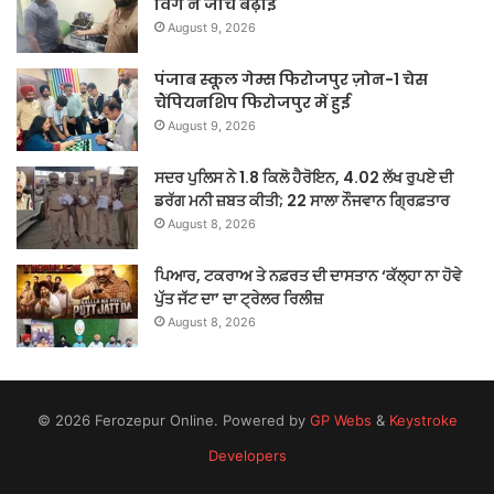
विंग ने जांच बढ़ाई
August 9, 2026
पंजाब स्कूल गेम्स फिरोजपुर ज़ोन-1 चेस
चैंपियनशिप फिरोजपुर में हुई
August 9, 2026
ਸਦਰ ਪੁਲਿਸ ਨੇ 1.8 ਕਿਲੋ ਹੈਰੋਇਨ, 4.02 ਲੱਖ ਰੁਪਏ ਦੀ
ਡਰੱਗ ਮਨੀ ਜ਼ਬਤ ਕੀਤੀ; 22 ਸਾਲਾ ਨੌਜਵਾਨ ਗ੍ਰਿਫ਼ਤਾਰ
August 8, 2026
ਪਿਆਰ, ਟਕਰਾਅ ਤੇ ਨਫ਼ਰਤ ਦੀ ਦਾਸਤਾਨ ‘ਕੱਲ੍ਹਾ ਨਾ ਹੋਵੇ
ਪੁੱਤ ਜੱਟ ਦਾ’ ਦਾ ਟ੍ਰੇਲਰ ਰਿਲੀਜ਼
August 8, 2026
© 2026 Ferozepur Online. Powered by
GP Webs
&
Keystroke
Developers