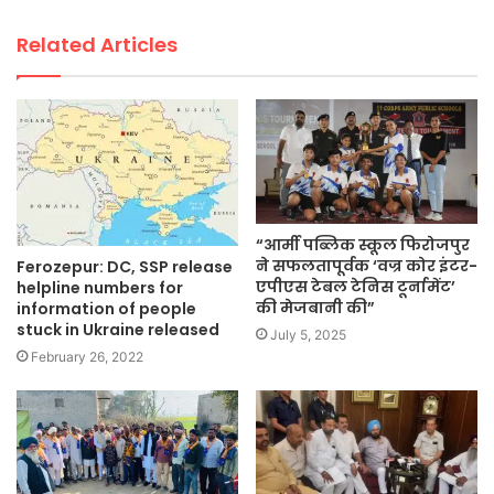
Related Articles
“आर्मी पब्लिक स्कूल फिरोजपुर
ने सफलतापूर्वक ‘वज्र कोर इंटर-
Ferozepur: DC, SSP release
एपीएस टेबल टेनिस टूर्नामेंट’
helpline numbers for
की मेजबानी की”
information of people
stuck in Ukraine released
July 5, 2025
February 26, 2022