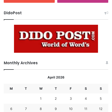
DidoPost
Monthly Archives
April 2026
M
T
W
T
F
S
S
1
2
3
4
5
6
7
8
9
10
11
12