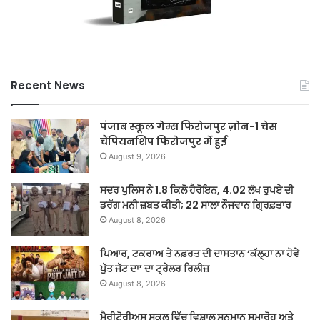
Recent News
पंजाब स्कूल गेम्स फिरोजपुर ज़ोन-1 चेस
चैंपियनशिप फिरोजपुर में हुई
August 9, 2026
ਸਦਰ ਪੁਲਿਸ ਨੇ 1.8 ਕਿਲੋ ਹੈਰੋਇਨ, 4.02 ਲੱਖ ਰੁਪਏ ਦੀ
ਡਰੱਗ ਮਨੀ ਜ਼ਬਤ ਕੀਤੀ; 22 ਸਾਲਾ ਨੌਜਵਾਨ ਗ੍ਰਿਫ਼ਤਾਰ
August 8, 2026
ਪਿਆਰ, ਟਕਰਾਅ ਤੇ ਨਫ਼ਰਤ ਦੀ ਦਾਸਤਾਨ ‘ਕੱਲ੍ਹਾ ਨਾ ਹੋਵੇ
ਪੁੱਤ ਜੱਟ ਦਾ’ ਦਾ ਟ੍ਰੇਲਰ ਰਿਲੀਜ਼
August 8, 2026
ਮੈਰੀਟੋਰੀਅਸ ਸਕੂਲ ਵਿੱਚ ਵਿਸ਼ਾਲ ਸਨਮਾਨ ਸਮਾਰੋਹ ਅਤੇ