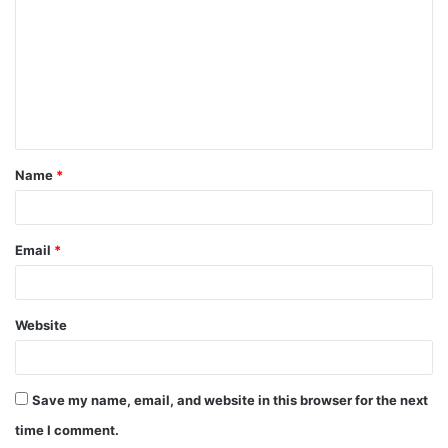
m
m
e
n
t
Name
*
*
Email
*
Website
Save my name, email, and website in this browser for the next
time I comment.