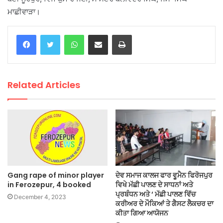
ਮਾਛੀਵਾੜਾ।
WhatsApp
Share via Email
Print
Related Articles
Gang rape of minor player
ਦੇਵ ਸਮਾਜ ਕਾਲਜ ਫਾਰ ਵੂਮੈਨ ਫਿਰੋਜਪੁਰ
in Ferozepur, 4 booked
ਵਿਖੇ ਮੱਛੀ ਪਾਲਣ ਦੇ ਸਾਧਨਾਂ ਅਤੇ
ਪ੍ਰਬੰਧਨ ਅਤੇ ‘ ਮੱਛੀ ਪਾਲਣ ਵਿੱਚ
December 4, 2023
ਕਰੀਅਰ ਦੇ ਮੌਕਿਆਂ ਤੇ ਗੈਸਟ ਲੈਕਚਰ ਦਾ
ਕੀਤਾ ਗਿਆ ਆਯੋਜਨ