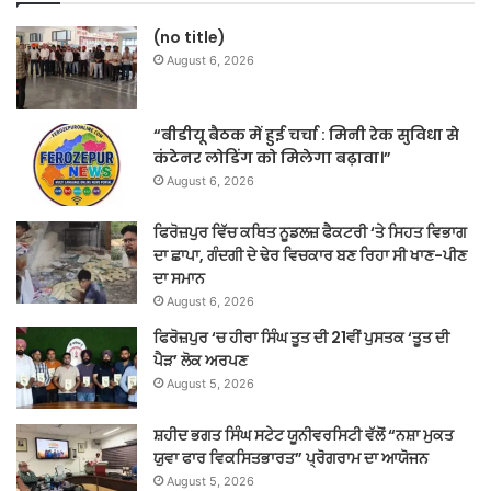
(no title)
August 6, 2026
“बीडीयू बैठक में हुई चर्चा : मिनी रेक सुविधा से
कंटेनर लोडिंग को मिलेगा बढ़ावा।”
August 6, 2026
ਫਿਰੋਜ਼ਪੁਰ ਵਿੱਚ ਕਥਿਤ ਨੂਡਲਜ਼ ਫੈਕਟਰੀ ‘ਤੇ ਸਿਹਤ ਵਿਭਾਗ
ਦਾ ਛਾਪਾ, ਗੰਦਗੀ ਦੇ ਢੇਰ ਵਿਚਕਾਰ ਬਣ ਰਿਹਾ ਸੀ ਖਾਣ-ਪੀਣ
ਦਾ ਸਮਾਨ
August 6, 2026
ਫਿਰੋਜ਼ਪੁਰ ‘ਚ ਹੀਰਾ ਸਿੰਘ ਤੂਤ ਦੀ 21ਵੀਂ ਪੁਸਤਕ ‘ਤੂਤ ਦੀ
ਪੈੜ’ ਲੋਕ ਅਰਪਣ
August 5, 2026
ਸ਼ਹੀਦ ਭਗਤ ਸਿੰਘ ਸਟੇਟ ਯੂਨੀਵਰਸਿਟੀ ਵੱਲੋਂ “ਨਸ਼ਾ ਮੁਕਤ
ਯੁਵਾ ਫਾਰ ਵਿਕਸਿਤਭਾਰਤ” ਪ੍ਰੋਗਰਾਮ ਦਾ ਆਯੋਜਨ
August 5, 2026