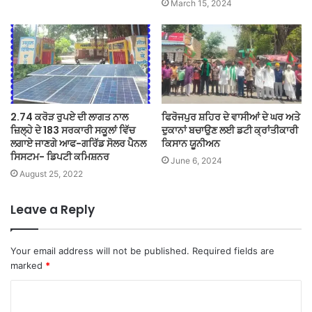
March 15, 2024
2.74 ਕਰੋੜ ਰੁਪਏ ਦੀ ਲਾਗਤ ਨਾਲ
ਫਿਰੋਜਪੁਰ ਸ਼ਹਿਰ ਦੇ ਵਾਸੀਆਂ ਦੇ ਘਰ ਅਤੇ
ਜ਼ਿਲ੍ਹੇ ਦੇ 183 ਸਰਕਾਰੀ ਸਕੂਲਾਂ ਵਿੱਚ
ਦੁਕਾਨਾਂ ਬਚਾਉਣ ਲਈ ਡਟੀ ਕ੍ਰਾਂਤੀਕਾਰੀ
ਲਗਾਏ ਜਾਣਗੇ ਆਫ-ਗਰਿੱਡ ਸੋਲਰ ਪੈਨਲ
ਕਿਸਾਨ ਯੂਨੀਅਨ
ਸਿਸਟਮ- ਡਿਪਟੀ ਕਮਿਸ਼ਨਰ
June 6, 2024
August 25, 2022
Leave a Reply
Your email address will not be published.
Required fields are
marked
*
C
o