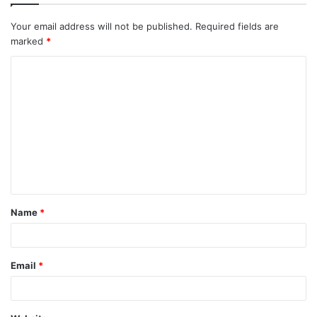
Your email address will not be published.
Required fields are
marked
*
C
o
m
m
e
n
t
Name
*
*
Email
*