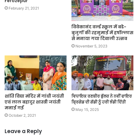
Ferozepur
February 21, 2021
विवेकानंद वर्ल्ड स्कूल में बडे-
बुजुर्गों की रहनुमाई में हर्षोल्लास
से मनाया गया दिवाली उत्सव
November 5, 2023
शांति विद्या मंदिर में गांधी जयंती
ਵਿਧਾਇਕ ਰਣਬੀਰ ਭੁੱਲਰ ਨੇ ਨਵੀਂ ਫਾਇਰ
एवं लाल बहादुर शास्त्री जयंती
ਬ੍ਰਿਗੇਡ ਦੀ ਗੱਡੀ ਨੂੰ ਹਰੀ ਝੰਡੀ ਦਿੱਤੀ
मनाई गई
May 15, 2025
October 2, 2021
Leave a Reply