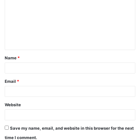
o
m
m
e
n
t
Name
*
*
Email
*
Website
Save my name, email, and website in this browser for the next
time I comment.