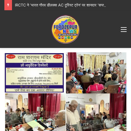
IRCTC ने ‘भारत गौरव डीलक्स AC टूरिस्ट ट्रेन’ पर शानदार ‘सप्त ज्योतिर्लिंग महायात्रा’ शुरू करने की घोषणा की
M