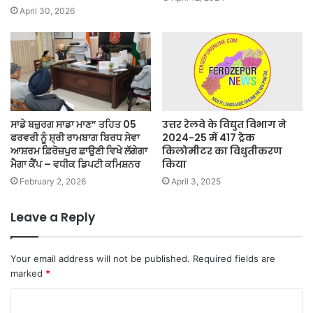
April 30, 2026
ਸਾਡੇ ਬਜ਼ੁਰਗ ਸਾਡਾ ਮਾਣ” ਤਹਿਤ 05
उत्तर रेलवे के विद्युत विभाग ने
ਫਰਵਰੀ ਨੂੰ ਸ਼੍ਰੀ ਰਾਮਬਾਗ ਬਿਰਧ ਸੇਵਾ
2024-25 में 417 ट्रेक
ਆਸ਼ਰਮ ਫ਼ਿਰੋਜ਼ਪੁਰ ਛਾਉਣੀ ਵਿਖੇ ਲੱਗੇਗਾ
किलोमीटर का विधुतीकरण
ਮੈਗਾ ਕੈਂਪ – ਵਧੀਕ ਡਿਪਟੀ ਕਮਿਸ਼ਨਰ
किया
February 2, 2026
April 3, 2025
Leave a Reply
Your email address will not be published.
Required fields are
marked
*
C