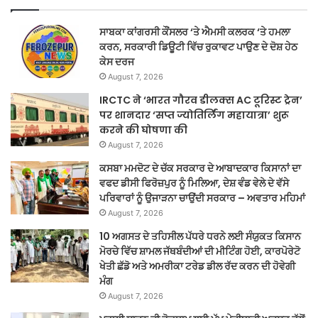
ਸਾਬਕਾ ਕਾਂਗਰਸੀ ਕੌਂਸਲਰ ‘ਤੇ ਐਮਸੀ ਕਲਰਕ ‘ਤੇ ਹਮਲਾ
ਕਰਨ, ਸਰਕਾਰੀ ਡਿਊਟੀ ਵਿੱਚ ਰੁਕਾਵਟ ਪਾਉਣ ਦੇ ਦੋਸ਼ ਹੇਠ
ਕੇਸ ਦਰਜ
August 7, 2026
IRCTC ने ‘भारत गौरव डीलक्स AC टूरिस्ट ट्रेन’
पर शानदार ‘सप्त ज्योतिर्लिंग महायात्रा’ शुरू
करने की घोषणा की
August 7, 2026
ਕਸਬਾ ਮਮਦੋਟ ਦੇ ਚੱਕ ਸਰਕਾਰ ਦੇ ਆਬਾਦਕਾਰ ਕਿਸਾਨਾਂ ਦਾ
ਵਫਦ ਡੀਸੀ ਫਿਰੋਜ਼ਪੁਰ ਨੂੰ ਮਿਲਿਆ, ਦੇਸ਼ ਵੰਡ ਵੇਲੇ ਦੇ ਵੱਸੇ
ਪਰਿਵਾਰਾਂ ਨੂੰ ਉਜਾੜਨਾ ਚਾਉਂਦੀ ਸਰਕਾਰ – ਅਵਤਾਰ ਮਹਿਮਾਂ
August 7, 2026
10 ਅਗਸਤ ਦੇ ਤਹਿਸੀਲ ਪੱਧਰੇ ਧਰਨੇ ਲਈ ਸੰਯੁਕਤ ਕਿਸਾਨ
ਮੋਰਚੇ ਵਿੱਚ ਸ਼ਾਮਲ ਜੱਥਬੰਦੀਆਂ ਦੀ ਮੀਟਿੰਗ ਹੋਈ, ਕਾਰਪੋਰੇਟੋ
ਖੇਤੀ ਛੱਡੋ ਅਤੇ ਅਮਰੀਕਾ ਟਰੇਡ ਡੀਲ ਰੱਦ ਕਰਨ ਦੀ ਹੋਵੇਗੀ
ਮੰਗ
August 7, 2026