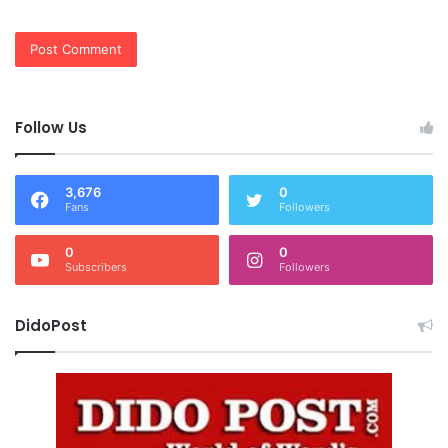
Follow Us
3,676
0
Fans
Followers
0
0
Subscribers
Followers
DidoPost