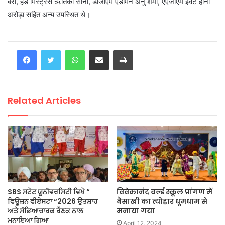
बेरी, हैड मिस्ट्रेस ऋतिका सोनी, डीजीएम एडमिन अनु शर्मा, एएजीएम इवेंट हीना
अरोड़ा सहित अन्य उपस्थित थे।
WhatsApp
Share via Email
Print
Related Articles
SBS ਸਟੇਟ ਯੂਨੀਵਰਸਿਟੀ ਵਿਖੇ “
विवेकानंद वर्ल्ड स्कूल प्रांगण में
ਫਿਊਜ਼ਨ ਫੀਏਸਟਾ “2026 ਉਤਸ਼ਾਹ
बैसाखी का त्योहार धूमधाम से
ਅਤੇ ਸੱਭਿਆਚਾਰਕ ਰੌਣਕ ਨਾਲ
मनाया गया
ਮਨਾਇਆ ਗਿਆ
April 12, 2024