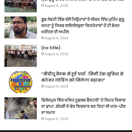
August 6, 2026
ਫੂਡ ਸੇਫਟੀ ਵਿੰਗ ਵੱਲੋਂ ਤਿਉਹਾਰਾਂ ਦੇ ਸੀਜ਼ਨ ਵਿੱਚ ਮੁਹਿੰਮ ਸ਼ੁਰੂ;
ਜਨਤਾ ਨੂੰ ਸਿਰਫ਼ ਲਾਇਸੰਸਸ਼ੁਦਾ ਵਿਕਰੇਤਾਵਾਂ ਤੋਂ ਹੀ ਭੋਜਨ
ਖਰੀਦਣ ਦੀ ਅਪੀਲ
August 6, 2026
(no title)
August 6, 2026
“बीडीयू बैठक में हुई चर्चा : मिनी रेक सुविधा से
कंटेनर लोडिंग को मिलेगा बढ़ावा।”
August 6, 2026
ਫਿਰੋਜ਼ਪੁਰ ਵਿੱਚ ਕਥਿਤ ਨੂਡਲਜ਼ ਫੈਕਟਰੀ ‘ਤੇ ਸਿਹਤ ਵਿਭਾਗ
ਦਾ ਛਾਪਾ, ਗੰਦਗੀ ਦੇ ਢੇਰ ਵਿਚਕਾਰ ਬਣ ਰਿਹਾ ਸੀ ਖਾਣ-ਪੀਣ
ਦਾ ਸਮਾਨ
August 6, 2026