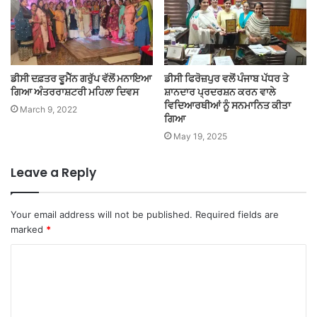
ਡੀਸੀ ਦਫ਼ਤਰ ਵੂਮੈੱਨ ਗਰੁੱਪ ਵੱਲੋਂ ਮਨਾਇਆ
ਡੀਸੀ ਫਿਰੋਜ਼ਪੁਰ ਵਲੋਂ ਪੰਜਾਬ ਪੱਧਰ ਤੇ
ਗਿਆ ਅੰਤਰਰਾਸ਼ਟਰੀ ਮਹਿਲਾ ਦਿਵਸ
ਸ਼ਾਨਦਾਰ ਪ੍ਰਦਰਸ਼ਨ ਕਰਨ ਵਾਲੇ
ਵਿਦਿਆਰਥੀਆਂ ਨੂੰ ਸਨਮਾਨਿਤ ਕੀਤਾ
March 9, 2022
ਗਿਆ
May 19, 2025
Leave a Reply
Your email address will not be published.
Required fields are
marked
*
C
o
m