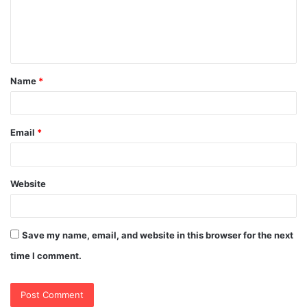
m
e
n
t
Name
*
*
Email
*
Website
Save my name, email, and website in this browser for the next
time I comment.