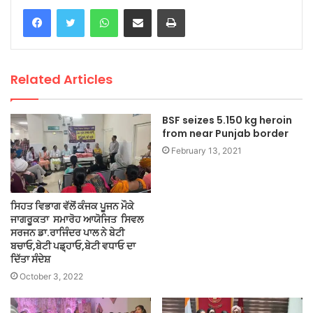
WhatsApp
Share via Email
Print
Related Articles
BSF seizes 5.150 kg heroin
from near Punjab border
February 13, 2021
ਸਿਹਤ ਵਿਭਾਗ ਵੱਲੋਂ ਕੰਜਕ ਪੂਜਨ ਮੌਕੇ
ਜਾਗਰੂਕਤਾ ਸਮਾਰੋਹ ਆਯੋਜਿਤ ਸਿਵਲ
ਸਰਜਨ ਡਾ.ਰਾਜਿੰਦਰ ਪਾਲ ਨੇ ਬੇਟੀ
ਬਚਾਓ,ਬੇਟੀ ਪਡ਼੍ਹਾਓ,ਬੇਟੀ ਵਧਾਓ ਦਾ
ਦਿੱਤਾ ਸੰਦੇਸ਼
October 3, 2022