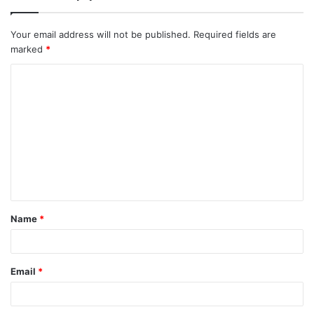
Your email address will not be published.
Required fields are
marked
*
C
o
m
m
e
n
t
Name
*
*
Email
*