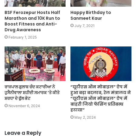
BSF Ferozepur Hosts Half
Happy Birthday to
Marathon and 10K Run to
Sanmeet Kaur
Boost Fitness and Anti-
July 7, 2021
Drug Awareness
February 1, 2025
ਰਾਜਪਾਲ ਗੁਲਾਬ ਚੰਦ ਕਟਾਰੀਆ ਨੇ
“यूटीएस ऑन मोबाइल” ऐप में
ਹੁਸੈਨੀਵਾਲਾ ਸ਼ਹੀਦੀ ਸਮਾਰਕ ’ਤੇ ਕੀਤੇ
हुआ बड़ा बदलाव, रेल मंत्रालय ने
ਸ਼ਰਧਾ ਦੇ ਫੁੱਲ ਭੇਟ
“यूटीएस ऑन मोबाइल” ऐप में
बाहरी जियो फेंसिंग प्रतिबन्ध
November 6, 2024
हटाया”
May 2, 2024
Leave a Reply