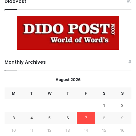
DidoPost
Monthly Archives
August 2026
M
T
W
T
F
S
S
1
2
3
4
5
6
7
8
9
10
11
12
13
14
15
16