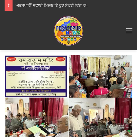
ਅਣਸੁਖਾਵੀਂ ਸਫਾਈ ਮਿਲਣ ‘ਤੇ ਫੂਡ ਸੇਫਟੀ ਵਿੰਗ ਵੱਲੋਂ ਨੋਟਿਸ ਜਾਰੀ
M