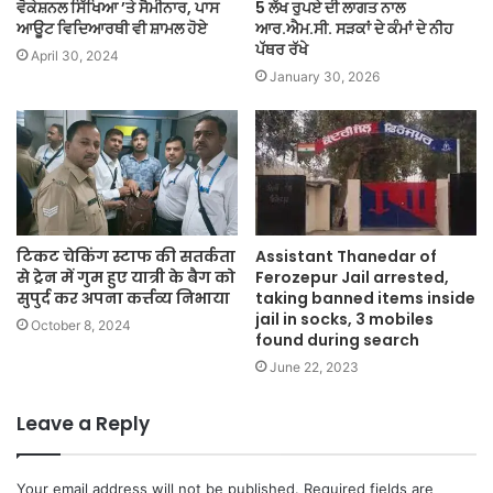
ਵੋਕੇਸ਼ਨਲ ਸਿੱਖਿਆ ’ਤੇ ਸੈਮੀਨਾਰ, ਪਾਸ
5 ਲੱਖ ਰੁਪਏ ਦੀ ਲਾਗਤ ਨਾਲ
ਆਊਟ ਵਿਦਿਆਰਥੀ ਵੀ ਸ਼ਾਮਲ ਹੋਏ
ਆਰ.ਐਮ.ਸੀ. ਸੜਕਾਂ ਦੇ ਕੰਮਾਂ ਦੇ ਨੀਹ
ਪੱਥਰ ਰੱਖੇ
April 30, 2024
January 30, 2026
टिकट चेकिंग स्टाफ की सतर्कता
Assistant Thanedar of
से ट्रेन में गुम हुए यात्री के बैग को
Ferozepur Jail arrested,
सुपुर्द कर अपना कर्त्तव्य निभाया
taking banned items inside
jail in socks, 3 mobiles
October 8, 2024
found during search
June 22, 2023
Leave a Reply
Your email address will not be published.
Required fields are