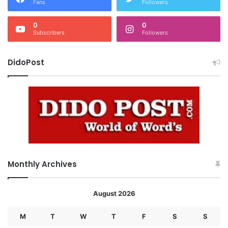
Fans
Followers
0
0
Subscribers
Followers
DidoPost
Monthly Archives
August 2026
M
T
W
T
F
S
S