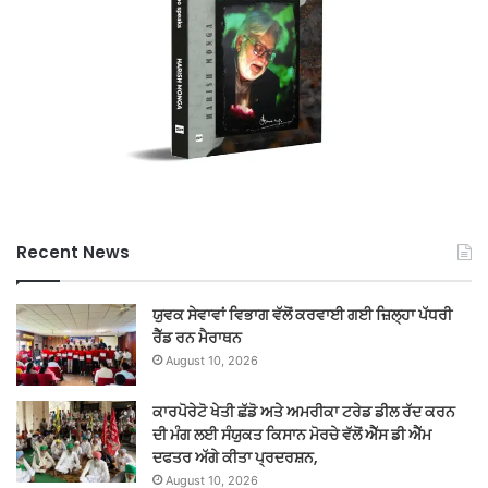
Recent News
ਯੁਵਕ ਸੇਵਾਵਾਂ ਵਿਭਾਗ ਵੱਲੋਂ ਕਰਵਾਈ ਗਈ ਜ਼ਿਲ੍ਹਾ ਪੱਧਰੀ
ਰੈੱਡ ਰਨ ਮੈਰਾਥਨ
August 10, 2026
ਕਾਰਪੋਰੇਟੋ ਖੇਤੀ ਛੱਡੋ ਅਤੇ ਅਮਰੀਕਾ ਟਰੇਡ ਡੀਲ ਰੱਦ ਕਰਨ
ਦੀ ਮੰਗ ਲਈ ਸੰਯੁਕਤ ਕਿਸਾਨ ਮੋਰਚੇ ਵੱਲੋਂ ਐੱਸ ਡੀ ਐੱਮ
ਦਫਤਰ ਅੱਗੇ ਕੀਤਾ ਪ੍ਰਦਰਸ਼ਨ,
August 10, 2026