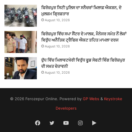
ਫਿਰੋਜ਼ਪੁਰ ਸਿਟੀ ਪੁਲਿਸ ਦਾ ਸਨੈਚਰਾਂ ਖ਼ਿਲਾਫ਼ ਐਕਸ਼ਨ, ਦੋ
ਮੁਲਜ਼ਮ ਗ੍ਰਿਫ਼ਤਾਰ
August 10, 2026
ਫਿਰੋਜ਼ਪੁਰ ਵਿੱਚ ਸਪਾ ਸੈਂਟਰ ਦੇ ਮਾਲਕ, ਮੈਨੇਜਰ ਸਮੇਤ ਨੌਂ ਲੋਕਾਂ
ਵਿਰੁੱਧ ਅਨੈਤਿਕ ਟ੍ਰੈਫਿਕ ਐਕਟ ਤਹਿਤ ਮਾਮਲਾ ਦਰਜ
August 10, 2026
ਦੁੱਧ ਵਿੱਚ ਮਿਲਾਵਟਖੋਰੀ ਵਿਰੁੱਧ ਫੂਡ ਸੇਫਟੀ ਵਿੰਗ ਫਿਰੋਜ਼ਪੁਰ
ਦੀ ਸਖ਼ਤ ਚੇਤਾਵਨੀ
August 10, 2026
© 2026 Ferozepur Online. Powered by
GP Webs
&
Keystroke
Developers
Facebook
Twitter
YouTube
Instagram
Google