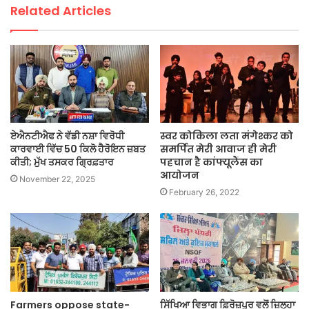
Related Articles
ਏਐਨਟੀਐਫ ਨੇ ਵੱਡੀ ਨਸ਼ਾ ਵਿਰੋਧੀ
स्वर कोकिला लता मंगेश्कर को
ਕਾਰਵਾਈ ਵਿੱਚ 50 ਕਿਲੋ ਹੈਰੋਇਨ ਜ਼ਬਤ
समर्पित मेरी आवाज ही मेरी
ਕੀਤੀ; ਮੁੱਖ ਤਸਕਰ ਗ੍ਰਿਫ਼ਤਾਰ
पहचान है कांफ्यूलैंस का
आयोजन
November 22, 2025
February 26, 2022
Farmers oppose state-
ਸਿੱਖਿਆ ਵਿਭਾਗ ਫ਼ਿਰੋਜ਼ਪੁਰ ਵਲੋਂ ਜ਼ਿਲ੍ਹਾ