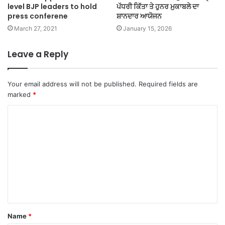
level BJP leaders to hold
ਪੱਧਰੀ ਕਿੱਤਾ ਤੇ ਹੁਨਰ ਮੁਕਾਬਲੇ ਦਾ
press conferene
ਸ਼ਾਨਦਾਰ ਆਯੋਜਨ
March 27, 2021
January 15, 2026
Leave a Reply
Your email address will not be published.
Required fields are
marked
*
C
o
m
m
e
n
t
Name
*
*