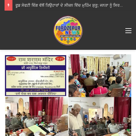
ਫੂਡ ਸੇਫਟੀ ਵਿੰਗ ਵੱਲੋਂ ਤਿਉਹਾਰਾਂ ਦੇ ਸੀਜ਼ਨ ਵਿੱਚ ਮੁਹਿੰਮ ਸ਼ੁਰੂ; ਜਨਤਾ ਨੂੰ ਸਿਰਫ਼ ਲਾਇਸੰਸਸ਼ੁਦਾ ਵਿਕਰੇਤਾਵਾਂ ਤੋਂ ਹੀ ਭੋਜਨ ਖਰੀਦਣ ਦੀ ਅਪੀਲ
M