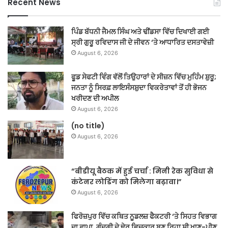
Recent News
ਪਿੰਡ ਬੱਧਨੀ ਜੈਮਲ ਸਿੰਘ ਅਤੇ ਢੀਂਡਸਾ ਵਿੱਚ ਦਿਖਾਈ ਗਈ
ਸ੍ਰੀ ਗੁਰੂ ਰਵਿਦਾਸ ਜੀ ਦੇ ਜੀਵਨ ‘ਤੇ ਆਧਾਰਿਤ ਦਸਤਾਵੇਜ਼ੀ
August 6, 2026
ਫੂਡ ਸੇਫਟੀ ਵਿੰਗ ਵੱਲੋਂ ਤਿਉਹਾਰਾਂ ਦੇ ਸੀਜ਼ਨ ਵਿੱਚ ਮੁਹਿੰਮ ਸ਼ੁਰੂ;
ਜਨਤਾ ਨੂੰ ਸਿਰਫ਼ ਲਾਇਸੰਸਸ਼ੁਦਾ ਵਿਕਰੇਤਾਵਾਂ ਤੋਂ ਹੀ ਭੋਜਨ
ਖਰੀਦਣ ਦੀ ਅਪੀਲ
August 6, 2026
(no title)
August 6, 2026
“बीडीयू बैठक में हुई चर्चा : मिनी रेक सुविधा से
कंटेनर लोडिंग को मिलेगा बढ़ावा।”
August 6, 2026
ਫਿਰੋਜ਼ਪੁਰ ਵਿੱਚ ਕਥਿਤ ਨੂਡਲਜ਼ ਫੈਕਟਰੀ ‘ਤੇ ਸਿਹਤ ਵਿਭਾਗ
ਦਾ ਛਾਪਾ, ਗੰਦਗੀ ਦੇ ਢੇਰ ਵਿਚਕਾਰ ਬਣ ਰਿਹਾ ਸੀ ਖਾਣ-ਪੀਣ