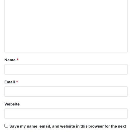
o
m
m
e
n
t
Name
*
*
Email
*
Website
Save my name, email, and website in this browser for the next