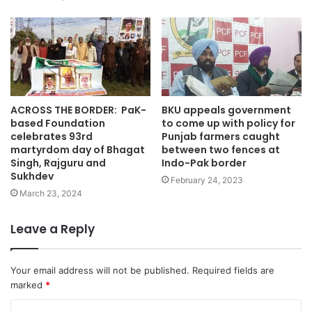
ACROSS THE BORDER: PaK-
BKU appeals government
based Foundation
to come up with policy for
celebrates 93rd
Punjab farmers caught
martyrdom day of Bhagat
between two fences at
Singh, Rajguru and
Indo-Pak border
Sukhdev
February 24, 2023
March 23, 2024
Leave a Reply
Your email address will not be published.
Required fields are
marked
*
C