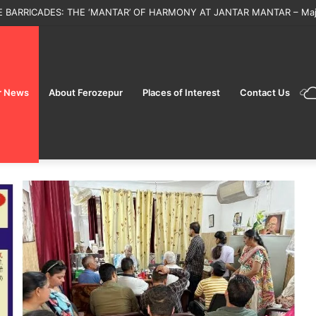
 ਦਿਵਸ ਤੋਂ ਪਹਿਲਾਂ ਫਿਰੋਜ਼ਪੁਰ ਛਾਉਣੀ ਰੇਲਵੇ ਸਟੇਸ਼ਨ ‘ਤੇ ਵਿਸ਼ੇਸ਼ ਚੈਕਿੰਗ, ਕੋਈ ਸ਼ੱਕੀ ਵਿਅਕਤੀ
r News
About Ferozepur
Places of Interest
Contact Us