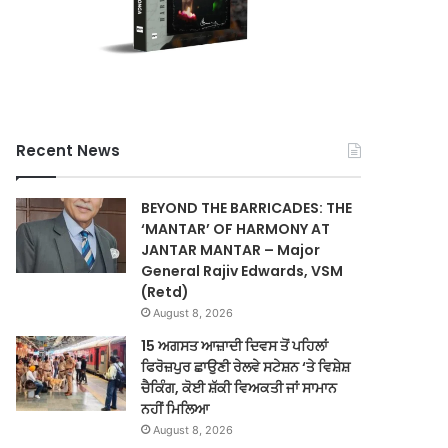
Recent News
BEYOND THE BARRICADES: THE
‘MANTAR’ OF HARMONY AT
JANTAR MANTAR – Major
General Rajiv Edwards, VSM
(Retd)
August 8, 2026
15 ਅਗਸਤ ਆਜ਼ਾਦੀ ਦਿਵਸ ਤੋਂ ਪਹਿਲਾਂ
ਫਿਰੋਜ਼ਪੁਰ ਛਾਉਣੀ ਰੇਲਵੇ ਸਟੇਸ਼ਨ ‘ਤੇ ਵਿਸ਼ੇਸ਼
ਚੈਕਿੰਗ, ਕੋਈ ਸ਼ੱਕੀ ਵਿਅਕਤੀ ਜਾਂ ਸਾਮਾਨ
ਨਹੀਂ ਮਿਲਿਆ
August 8, 2026