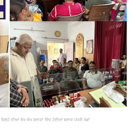
ਿਲ੍ਹੇ ਦੀਆਂ ਵੱਖ-ਵੱਖ ਬਲਾਕਾਂ ਵਿੱਚ ਹੋਈਆਂ ਬਲਾਕ ਪੱਧਰੀ ਖੇਡਾਂ