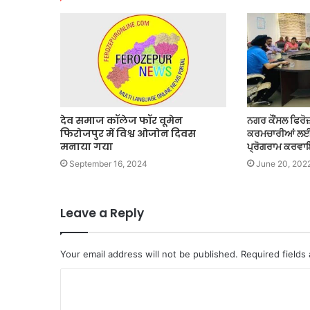
देव समाज कॉलेज फॉर वूमेन
ਨਗਰ ਕੌਂਸਲ ਫਿਰੋ
फिरोजपुर में विश्व ओजोन दिवस
ਕਰਮਚਾਰੀਆਂ ਲਈ ਇ
मनाया गया
ਪ੍ਰੋਗਰਾਮ ਕਰ
September 16, 2024
June 20, 202
Leave a Reply
Your email address will not be published.
Required fields
C
o