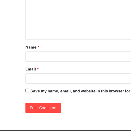
m
m
e
n
t
Name
*
*
Email
*
Save my name, email, and website in this browser for