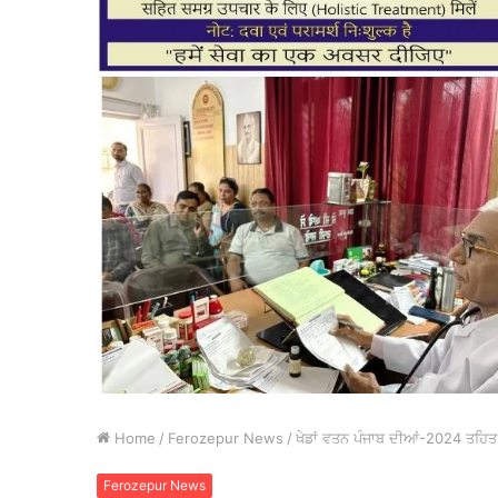
Home
/
Ferozepur News
/
ਖੇਡਾਂ ਵਤਨ ਪੰਜਾਬ ਦੀਆਂ-2024 ਤਹਿਤ ਜ਼
Ferozepur News