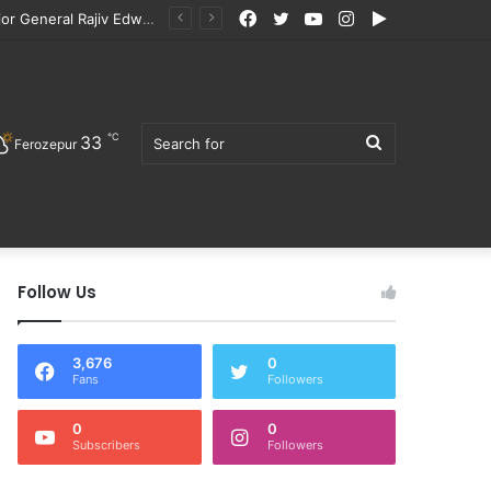
Facebook
Twitter
YouTube
Instagram
Google
 ਜਾਂ ਸਾਮਾਨ ਨਹੀਂ ਮਿਲਿਆ
Play
℃
33
Search
Ferozepur
Follow Us
for
3,676
0
Fans
Followers
0
0
Subscribers
Followers