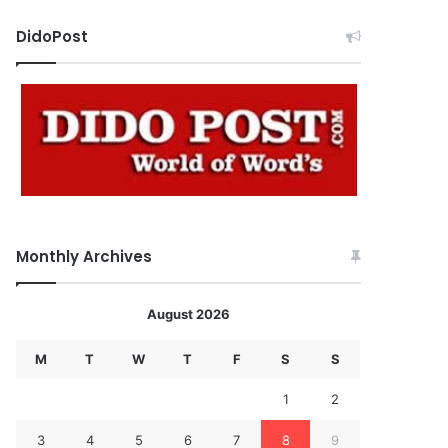
DidoPost
Monthly Archives
August 2026
M
T
W
T
F
S
S
1
2
3
4
5
6
7
8
9