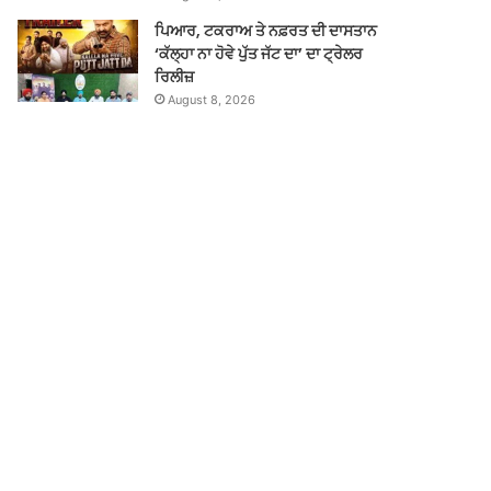
ਪਿਆਰ, ਟਕਰਾਅ ਤੇ ਨਫ਼ਰਤ ਦੀ ਦਾਸਤਾਨ
‘ਕੱਲ੍ਹਾ ਨਾ ਹੋਵੇ ਪੁੱਤ ਜੱਟ ਦਾ’ ਦਾ ਟ੍ਰੇਲਰ
ਰਿਲੀਜ਼
August 8, 2026