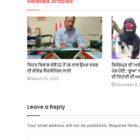
Related Articles
ਸਿਹਤ ਵਿਭਾਗ ਵੱਲੋਂ 12 ਤੋਂ 14 ਸਾਲ ਉਮਰ ਵਰਗ
ਫਿਰੋਜ਼ਪੁਰ ਦੀ ‘ਮ
ਦੀ ਕੋਵਿਡ ਵੈਕਸੀਨੇਸ਼ਨ ਜਾਰੀ
ਪੇਸ਼ ਹੋਈ, ‘ਭੂਆ’ 
ਦੀ ਰਿਹਾਈ ਦੀ ਅ
March 25, 2022
December 9, 
Leave a Reply
Your email address will not be published.
Required fields
C