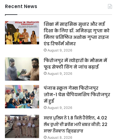
Recent News
शिक्षा में साहसिक सुधार और नई
दिशा के लिए डॉ. अनिरुद्ध गुप्ता को
मिला प्रतिष्ठित अशोक गुप्ता राइज
एंड रिफॉर्म ऑनर
August 9, 2026
फिरोजपुर में त्योहारों के मौसम में
फूड सेफ्टी विंग ने जांच बढ़ाई
August 9, 2026
पंजाब स्कूल गेम्स फिरोजपुर
ज़ोन-1 चेस चैंपियनशिप फिरोजपुर
में हुई
August 9, 2026
ਸਦਰ ਪੁਲਿਸ ਨੇ 1.8 ਕਿਲੋ ਹੈਰੋਇਨ, 4.02
ਲੱਖ ਰੁਪਏ ਦੀ ਡਰੱਗ ਮਨੀ ਜ਼ਬਤ ਕੀਤੀ; 22
ਸਾਲਾ ਨੌਜਵਾਨ ਗ੍ਰਿਫ਼ਤਾਰ
August 8, 2026