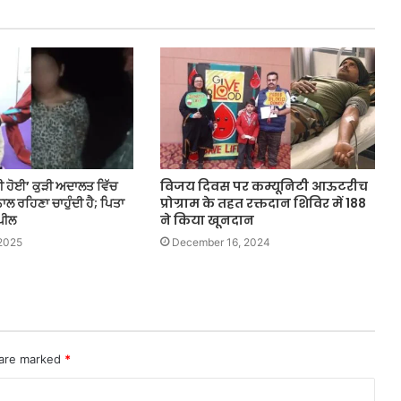
ਰੀ ਹੋਈ’ ਕੁੜੀ ਅਦਾਲਤ ਵਿੱਚ
विजय दिवस पर कम्यूनिटी आऊटरीच
ਨਾਲ ਰਹਿਣਾ ਚਾਹੁੰਦੀ ਹੈ; ਪਿਤਾ
प्रोग्राम के तहत रक्तदान शिविर में 188
ਪੀਲ
ने किया खूनदान
2025
December 16, 2024
 are marked
*