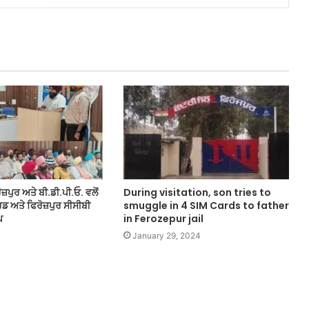
਼ਪੁਰ ਅਤੇ ਬੀ.ਡੀ.ਪੀ.ਓ. ਵਲੋਂ
During visitation, son tries to
 ਅਤੇ ਫਿਰੋਜ਼ਪੁਰ ਸੀਸੀਬੀ
smuggle in 4 SIM Cards to father
ਪ
in Ferozepur jail
January 29, 2024