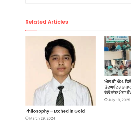
Related Articles
ਐਲ.ਡੀ.ਐਮ. ਫਿਰੋਜ
ਉਦਘਾਟਿਤ ਨਾਬਾਰਡ
ਵੱਲੋਂ ਸਾਂਝਾ ਮੇਗਾ ਕੈਂ
July 19, 2025
Philosophy – Etched in Gold
March 29, 2024