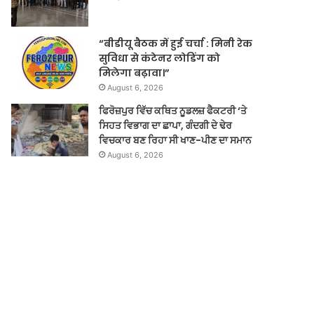
“बीडीयू बैठक में हुई चर्चा : मिनी रेक
सुविधा से कंटेनर लोडिंग को
मिलेगा बढ़ावा।”
August 6, 2026
ਫਿਰੋਜ਼ਪੁਰ ਵਿੱਚ ਕਥਿਤ ਨੂਡਲਜ਼ ਫੈਕਟਰੀ ‘ਤੇ
ਸਿਹਤ ਵਿਭਾਗ ਦਾ ਛਾਪਾ, ਗੰਦਗੀ ਦੇ ਢੇਰ
ਵਿਚਕਾਰ ਬਣ ਰਿਹਾ ਸੀ ਖਾਣ-ਪੀਣ ਦਾ ਸਮਾਨ
August 6, 2026