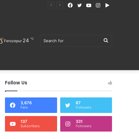
Facebook
Twitter
YouTube
Instagram
Google
ੋਜਨ ਖਰੀਦਣ ਦੀ ਅਪੀਲ
Play
℃
24
Search
Ferozepur
Follow Us
for
3,676
67
Fans
Followers
137
331
Subscribers
Followers