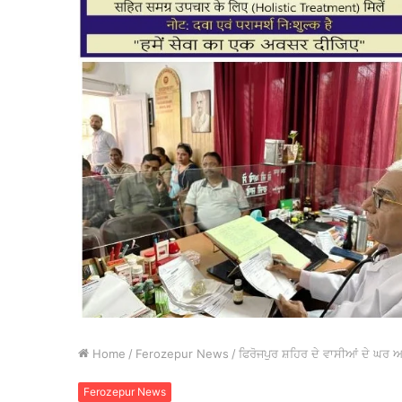
Home
/
Ferozepur News
/
ਫਿਰੋਜਪੁਰ ਸ਼ਹਿਰ ਦੇ ਵਾਸੀਆਂ ਦੇ ਘਰ 
Ferozepur News