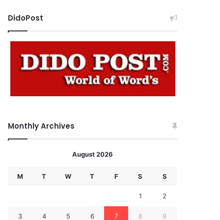
DidoPost
Monthly Archives
August 2026
M
T
W
T
F
S
S
1
2
3
4
5
6
7
8
9