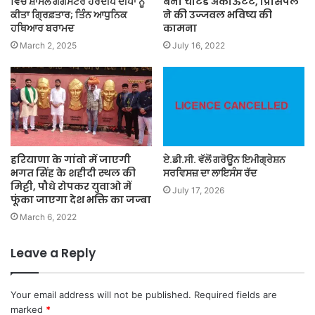
ਵਿੱਚ ਸ਼ਾਮਲ ਗੈਂਗਸਟਰ ਹਰਦੀਪ ਦੀਪਾ ਨੂੰ
बना चाटर्ड अकाऊंटैंट, प्रिंसिपल
ਕੀਤਾ ਗ੍ਰਿਫ਼ਤਾਰ; ਤਿੰਨ ਆਧੁਨਿਕ
ने की उज्जवल भविष्य की
ਹਥਿਆਰ ਬਰਾਮਦ
कामना
March 2, 2025
July 16, 2022
हरियाणा के गांवो में जाएगी
ਏ.ਡੀ.ਸੀ. ਵੱਲੋਂ ਗਰੋਊਨ ਇਮੀਗ੍ਰੇਸ਼ਨ
भगत सिंह के शहीदी स्थल की
ਸਰਵਿਸਜ਼ ਦਾ ਲਾਇਸੰਸ ਰੱਦ
मिट्टी, पौधे रोपकर युवाओ में
July 17, 2026
फूंका जाएगा देश भक्ति का जज्बा
March 6, 2022
Leave a Reply
Your email address will not be published.
Required fields are
marked
*