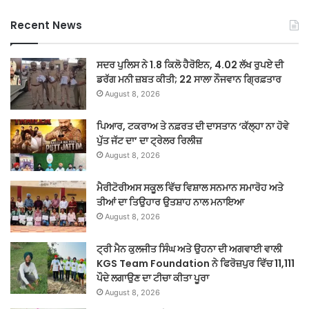
Recent News
ਸਦਰ ਪੁਲਿਸ ਨੇ 1.8 ਕਿਲੋ ਹੈਰੋਇਨ, 4.02 ਲੱਖ ਰੁਪਏ ਦੀ
ਡਰੱਗ ਮਨੀ ਜ਼ਬਤ ਕੀਤੀ; 22 ਸਾਲਾ ਨੌਜਵਾਨ ਗ੍ਰਿਫ਼ਤਾਰ
August 8, 2026
ਪਿਆਰ, ਟਕਰਾਅ ਤੇ ਨਫ਼ਰਤ ਦੀ ਦਾਸਤਾਨ ‘ਕੱਲ੍ਹਾ ਨਾ ਹੋਵੇ
ਪੁੱਤ ਜੱਟ ਦਾ’ ਦਾ ਟ੍ਰੇਲਰ ਰਿਲੀਜ਼
August 8, 2026
ਮੈਰੀਟੋਰੀਅਸ ਸਕੂਲ ਵਿੱਚ ਵਿਸ਼ਾਲ ਸਨਮਾਨ ਸਮਾਰੋਹ ਅਤੇ
ਤੀਆਂ ਦਾ ਤਿਉਹਾਰ ਉਤਸ਼ਾਹ ਨਾਲ ਮਨਾਇਆ
August 8, 2026
ਟ੍ਰੀ ਮੈਨ ਕੁਲਜੀਤ ਸਿੰਘ ਅਤੇ ਉਹਨਾ ਦੀ ਅਗਵਾਈ ਵਾਲੀ
KGS Team Foundation ਨੇ ਫਿਰੋਜ਼ਪੁਰ ਵਿੱਚ 11,111
ਪੌਦੇ ਲਗਾਉਣ ਦਾ ਟੀਚਾ ਕੀਤਾ ਪੂਰਾ
August 8, 2026