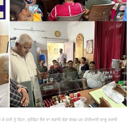
ਕੇ ਮੋਦੀ ਨੂੰ ਕਿਹਾ, ਕ੍ਰੈਡਿਟ ਲੈਣ ਦਾ ਲਗਾਓ ਵੱਡਾ ਬੋਰਡ ਪਰ ਪੀਜੀਆਈ ਚਾਲੂ ਕਰਾਓ