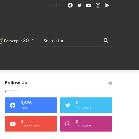
Facebook
Twitter
YouTube
Instagram
Google
Play
℃
30
Search
Ferozepur
Follow Us
for
3,676
0
Fans
Followers
0
0
Subscribers
Followers