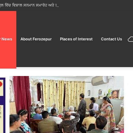
ਕੂਲ ਵਿੱਚ ਵਿਸ਼ਾਲ ਸਨਮਾਨ ਸਮਾਰੋਹ ਅਤੇ ਤੀਆਂ ਦਾ ਤਿਉਹਾਰ ਉਤਸ਼ਾਹ ਨਾਲ ਮਨਾਇਆ
r News
About Ferozepur
Places of Interest
Contact Us