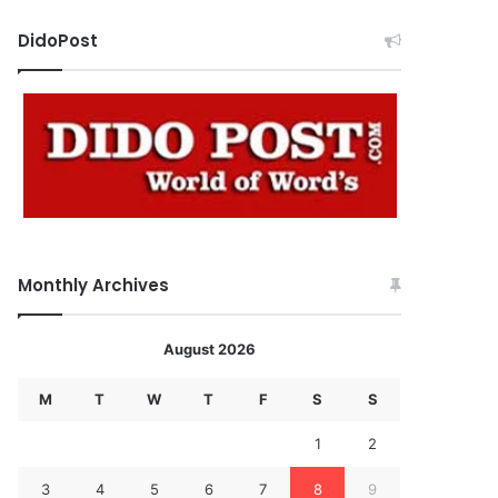
DidoPost
Monthly Archives
August 2026
M
T
W
T
F
S
S
1
2
3
4
5
6
7
8
9