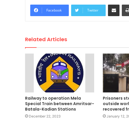
Share via Email
Facebook
Twitter
Related Articles
Railway to operation Mela
Prisoners s
Special Train between Amritsar-
outside wor
Batala-Kadian Stations
recovered fr
December 22, 2023
January 12, 