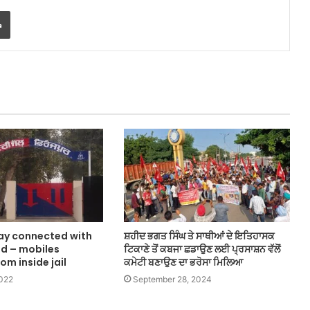
Print
tay connected with
ਸ਼ਹੀਦ ਭਗਤ ਸਿੰਘ ਤੇ ਸਾਥੀਆਂ ਦੇ ਇਤਿਹਾਸਕ
ld – mobiles
ਟਿਕਾਣੇ ਤੋਂ ਕਬਜਾ ਛਡਾਉਣ ਲਈ ਪ੍ਰਸਾਸ਼ਨ ਵੱਲੋਂ
om inside jail
ਕਮੇਟੀ ਬਣਾਉਣ ਦਾ ਭਰੋਸਾ ਮਿਲਿਆ
2022
September 28, 2024