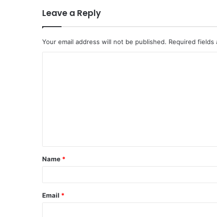
Leave a Reply
Your email address will not be published.
Required fields
C
o
m
m
e
n
t
Name
*
*
Email
*