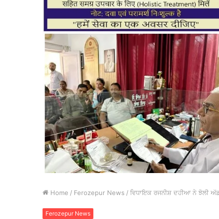
Home
/
Ferozepur News
/
ਵਿਧਾਇਕ ਰਜਨੀਸ਼ ਦਹੀਆ ਨੇ ਝੋਲੀ ਅੱਡ 
Ferozepur News