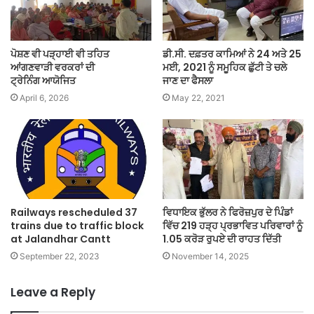
ਪੋਸ਼ਣ ਵੀ ਪੜ੍ਹਾਈ ਵੀ ਤਹਿਤ
ਡੀ.ਸੀ. ਦਫ਼ਤਰ ਕਾਮਿਆਂ ਨੇ 24 ਅਤੇ 25
ਆਂਗਣਵਾੜੀ ਵਰਕਰਾਂ ਦੀ
ਮਈ, 2021 ਨੂੰ ਸਮੂਹਿਕ ਛੁੱਟੀ ਤੇ ਚਲੇ
ਟ੍ਰੇਨਿੰਗ ਆਯੋਜਿਤ
ਜਾਣ ਦਾ ਫੈਸਲਾ
April 6, 2026
May 22, 2021
Railways rescheduled 37
ਵਿਧਾਇਕ ਭੁੱਲਰ ਨੇ ਫਿਰੋਜ਼ਪੁਰ ਦੇ ਪਿੰਡਾਂ
trains due to traffic block
ਵਿੱਚ 219 ਹੜ੍ਹ ਪ੍ਰਭਾਵਿਤ ਪਰਿਵਾਰਾਂ ਨੂੰ
at Jalandhar Cantt
1.05 ਕਰੋੜ ਰੁਪਏ ਦੀ ਰਾਹਤ ਦਿੱਤੀ
September 22, 2023
November 14, 2025
Leave a Reply