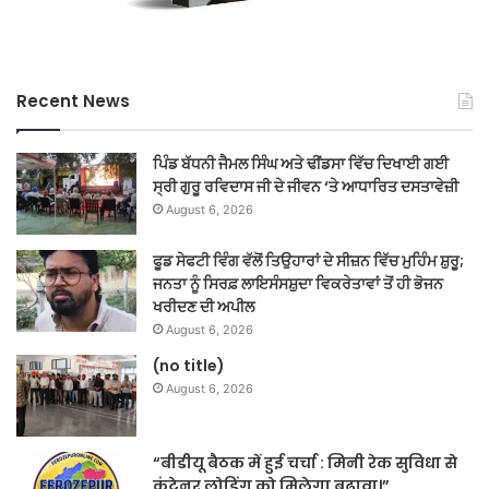
Recent News
ਪਿੰਡ ਬੱਧਨੀ ਜੈਮਲ ਸਿੰਘ ਅਤੇ ਢੀਂਡਸਾ ਵਿੱਚ ਦਿਖਾਈ ਗਈ
ਸ੍ਰੀ ਗੁਰੂ ਰਵਿਦਾਸ ਜੀ ਦੇ ਜੀਵਨ ‘ਤੇ ਆਧਾਰਿਤ ਦਸਤਾਵੇਜ਼ੀ
August 6, 2026
ਫੂਡ ਸੇਫਟੀ ਵਿੰਗ ਵੱਲੋਂ ਤਿਉਹਾਰਾਂ ਦੇ ਸੀਜ਼ਨ ਵਿੱਚ ਮੁਹਿੰਮ ਸ਼ੁਰੂ;
ਜਨਤਾ ਨੂੰ ਸਿਰਫ਼ ਲਾਇਸੰਸਸ਼ੁਦਾ ਵਿਕਰੇਤਾਵਾਂ ਤੋਂ ਹੀ ਭੋਜਨ
ਖਰੀਦਣ ਦੀ ਅਪੀਲ
August 6, 2026
(no title)
August 6, 2026
“बीडीयू बैठक में हुई चर्चा : मिनी रेक सुविधा से
कंटेनर लोडिंग को मिलेगा बढ़ावा।”