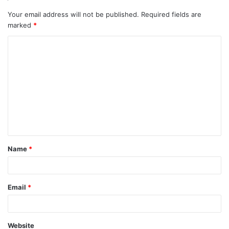
Your email address will not be published.
Required fields are
marked
*
C
o
m
m
e
n
t
Name
*
*
Email
*
Website