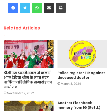
WhatsApp
Share via Email
Print
Related Articles
डीसीएम इंटरनैशनल में कलर्स
Police register FIR against
ऑफ इंडिया थीम के तहत वेव्ज
deceased doctor
वार्षिक पारितोषिक समारोह का
March 8, 2024
आयोजन
November 12, 2022
Another Flashback
memory from IG (Retd.)