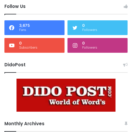
Follow Us
3,675
0
Fans
Followers
0
0
Subscribers
Followers
DidoPost
Monthly Archives