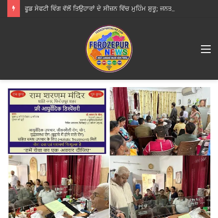
ਫੂਡ ਸੇਫਟੀ ਵਿੰਗ ਵੱਲੋਂ ਤਿਉਹਾਰਾਂ ਦੇ ਸੀਜ਼ਨ ਵਿੱਚ ਮੁਹਿੰਮ ਸ਼ੁਰੂ; ਜਨਤਾ ਨੂੰ ਸਿਰਫ਼ ਲਾਇਸੰਸਸ਼ੁਦਾ ਵਿਕਰੇਤਾਵਾਂ ਤੋਂ ਹੀ ਭੋਜਨ ਖਰੀਦਣ ਦੀ ਅਪੀਲ
M