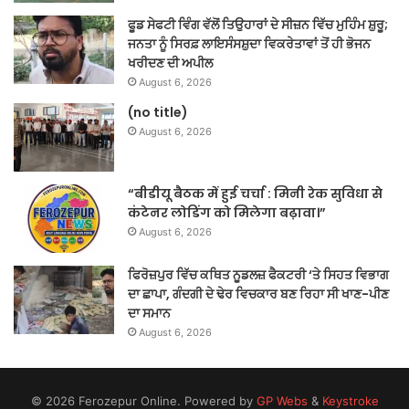
ਫੂਡ ਸੇਫਟੀ ਵਿੰਗ ਵੱਲੋਂ ਤਿਉਹਾਰਾਂ ਦੇ ਸੀਜ਼ਨ ਵਿੱਚ ਮੁਹਿੰਮ ਸ਼ੁਰੂ;
ਜਨਤਾ ਨੂੰ ਸਿਰਫ਼ ਲਾਇਸੰਸਸ਼ੁਦਾ ਵਿਕਰੇਤਾਵਾਂ ਤੋਂ ਹੀ ਭੋਜਨ
ਖਰੀਦਣ ਦੀ ਅਪੀਲ
August 6, 2026
(no title)
August 6, 2026
“बीडीयू बैठक में हुई चर्चा : मिनी रेक सुविधा से
कंटेनर लोडिंग को मिलेगा बढ़ावा।”
August 6, 2026
ਫਿਰੋਜ਼ਪੁਰ ਵਿੱਚ ਕਥਿਤ ਨੂਡਲਜ਼ ਫੈਕਟਰੀ ‘ਤੇ ਸਿਹਤ ਵਿਭਾਗ
ਦਾ ਛਾਪਾ, ਗੰਦਗੀ ਦੇ ਢੇਰ ਵਿਚਕਾਰ ਬਣ ਰਿਹਾ ਸੀ ਖਾਣ-ਪੀਣ
ਦਾ ਸਮਾਨ
August 6, 2026
© 2026 Ferozepur Online. Powered by
GP Webs
&
Keystroke