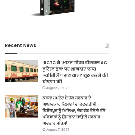
Recent News
IRCTC ने ‘भारत गौरव डीलक्स AC
टूरिस्ट ट्रेन’ पर शानदार ‘सप्त
ज्योतिर्लिंग महायात्रा’ शुरू करने की
घोषणा की
August 7, 2026
ਕਸਬਾ ਮਮਦੋਟ ਦੇ ਚੱਕ ਸਰਕਾਰ ਦੇ
ਆਬਾਦਕਾਰ ਕਿਸਾਨਾਂ ਦਾ ਵਫਦ ਡੀਸੀ
ਫਿਰੋਜ਼ਪੁਰ ਨੂੰ ਮਿਲਿਆ, ਦੇਸ਼ ਵੰਡ ਵੇਲੇ ਦੇ ਵੱਸੇ
ਪਰਿਵਾਰਾਂ ਨੂੰ ਉਜਾੜਨਾ ਚਾਉਂਦੀ ਸਰਕਾਰ –
ਅਵਤਾਰ ਮਹਿਮਾਂ
August 7, 2026