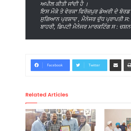
ਅਪੀਲ ਕੀਤੀ ਜਾਂਦੀ ਹੈ ।
ਇਸ ਮੌਕੇ ਤੇ ਵੇਰਕਾ ਫਿਰੋਜ਼ਪੁਰ ਡੇਅਰੀ ਦੇ ਬੋ
ਸੁਗਿਆਨ ਪ੍ਰਸ਼ਾਦ , ਮੈਨੇਜਰ ਦੁੱਧ ਪ੍ਰਾਪਤੀ ਸ:
ਬਾਹਰੀ, ਡਿਪਟੀ ਮੈਨੇਜਰ ਮਾਰਕਟਿੰਗ ਸ : ਚਸ਼ਨ 
Share via Email
Facebook
Twitter
Related Articles