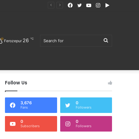
Facebook
Twitter
YouTube
Instagram
Google
ਕਸਬਾ ਮਮਦੋਟ ਦੇ ਚੱਕ ਸਰਕਾਰ ਦੇ ਆਬਾਦਕਾਰ ਕਿਸਾਨਾਂ ਦਾ ਵਫਦ ਡੀਸੀ ਫਿਰੋਜ਼ਪੁਰ ਨੂੰ ਮਿਲਿਆ, ਦੇਸ਼ ਵੰਡ ਵੇਲੇ ਦੇ ਵੱਸੇ ਪਰਿਵਾਰਾਂ ਨੂੰ ਉਜਾੜਨਾ ਚਾਉਂਦੀ ਸਰਕਾਰ – ਅਵਤਾਰ ਮਹਿਮਾਂ
Play
℃
26
Search
Ferozepur
Follow Us
for
3,676
0
Fans
Followers
0
0
Subscribers
Followers