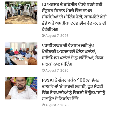
10 ਅਗਸਤ ਦੇ ਤਹਿਸੀਲ ਪੱਧਰੇ ਧਰਨੇ ਲਈ
ਸੰਯੁਕਤ ਕਿਸਾਨ ਮੋਰਚੇ ਵਿੱਚ ਸ਼ਾਮਲ
ਜੱਥਬੰਦੀਆਂ ਦੀ ਮੀਟਿੰਗ ਹੋਈ, ਕਾਰਪੋਰੇਟੋ ਖੇਤੀ
ਛੱਡੋ ਅਤੇ ਅਮਰੀਕਾ ਟਰੇਡ ਡੀਲ ਰੱਦ ਕਰਨ ਦੀ
ਹੋਵੇਗੀ ਮੰਗ
August 7, 2026
ਪਰਾਲੀ ਸਾੜਨ ਦੀ ਰੋਕਥਾਮ ਲਈ ਮੁੱਖ
ਖੇਤੀਬਾੜੀ ਅਫ਼ਸਰ ਵੱਲੋਂ ਪੈਲੇਟ ਪਲਾਂਟਾਂ,
ਬਾਇਓਮਾਸ ਪਲਾਂਟਾਂ ਦੇ ਨੁਮਾਇੰਦਿਆਂ, ਬੇਲਰ
ਮਾਲਕਾਂ ਨਾਲ ਮੀਟਿੰਗ
August 7, 2026
FSSAI ਨੇ ਗੁੰਮਰਾਹਕੁੰਨ ‘100%’ ਭੋਜਨ
ਦਾਅਵਿਆਂ ‘ਤੇ ਪਾਬੰਦੀ ਲਗਾਈ, ਫੂਡ ਸੇਫਟੀ
ਵਿੰਗ ਨੇ ਵਪਾਰੀਆਂ ਨੂੰ ਵਿਕਰੀ ਤੋਂ ਉਤਪਾਦਾਂ ਨੂੰ
ਹਟਾਉਣ ਦੇ ਨਿਰਦੇਸ਼ ਦਿੱਤੇ
August 7, 2026