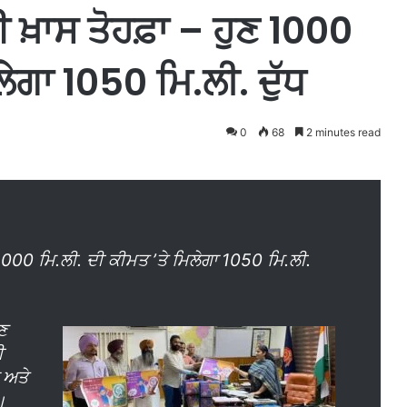
ਈ ਖ਼ਾਸ ਤੋਹਫ਼ਾ – ਹੁਣ 1000
ਲੇਗਾ 1050 ਮਿ.ਲੀ. ਦੁੱਧ
0
68
2 minutes read
ਣ 1000 ਮਿ.ਲੀ. ਦੀ ਕੀਮਤ ’ਤੇ ਮਿਲੇਗਾ 1050 ਮਿ.ਲੀ.
ਣ
ੀ
ਾ ਅਤੇ
।