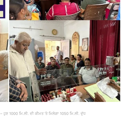
਼ਾ – ਹੁਣ 1000 ਮਿ.ਲੀ. ਦੀ ਕੀਮਤ ’ਤੇ ਮਿਲੇਗਾ 1050 ਮਿ.ਲੀ. ਦੁੱਧ