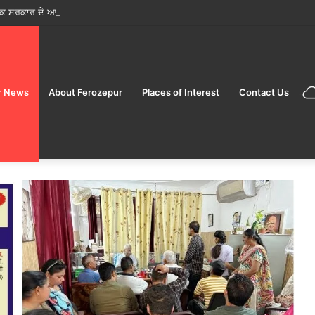
r News
About Ferozepur
Places of Interest
Contact Us