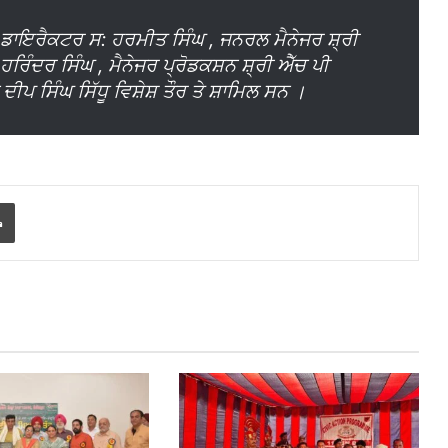
ਰਡ ਡਾਇਰੈਕਟਰ ਸ: ਹਰਮੀਤ ਸਿੰਘ , ਜਨਰਲ ਮੈਨੇਜਰ ਸ਼੍ਰੀ
 ਹਰਿੰਦਰ ਸਿੰਘ , ਮੈਨੇਜਰ ਪ੍ਰੋਡਕਸ਼ਨ ਸ਼੍ਰੀ ਐੱਚ ਪੀ
ਦੀਪ ਸਿੰਘ ਸਿੱਧੂ ਵਿਸ਼ੇਸ਼ ਤੌਰ ਤੇ ਸ਼ਾਮਿਲ ਸਨ ।
Print