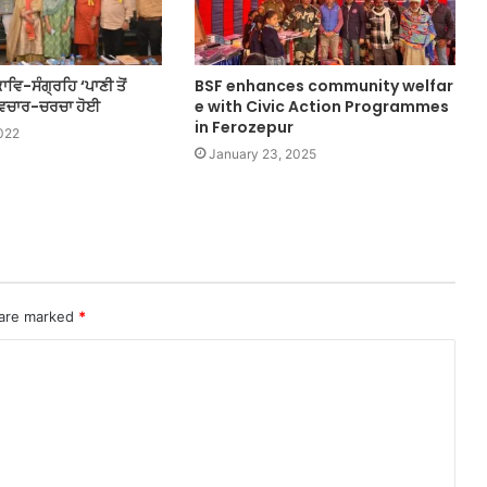
ਵਿ-ਸੰਗ੍ਰਹਿ ‘ਪਾਣੀ ਤੋਂ
BSF enhances community welfar
 ਵਿਚਾਰ-ਚਰਚਾ ਹੋਈ
e with Civic Action Programmes
in Ferozepur
022
January 23, 2025
 are marked
*