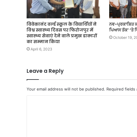
विवेकानंद वर्ल्ड स्कूल के विद्यार्थियों ने
ਨਵ-ਪ੍ਰਕਾਸ਼ਿਤ ਕਾ
विश्व स्वास्थ्य दिवस पर फिरोजपुर में
ਪਿਆਸ ਤੱਕ’ ‘ਤੇ
स्वास्थ्य सेवाएं देने वाले प्रमुख डाक्टरों
October 19, 2
का सम्मान किया
April 6, 2023
Leave a Reply
Your email address will not be published.
Required fields
C
o
m
m
e