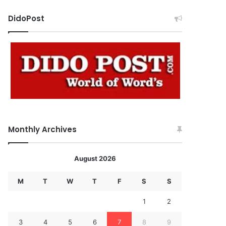
DidoPost
Monthly Archives
August 2026
M
T
W
T
F
S
S
1
2
3
4
5
6
7
8
9