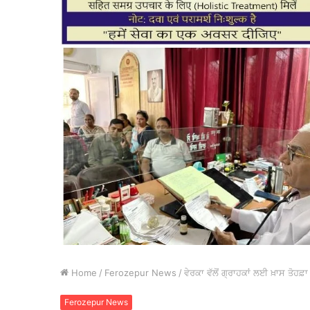
Home
/
Ferozepur News
/
ਵੇਰਕਾ ਵੱਲੋਂ ਗ੍ਰਾਹਕਾਂ ਲਈ ਖ਼ਾਸ ਤੋਹਫ
Ferozepur News