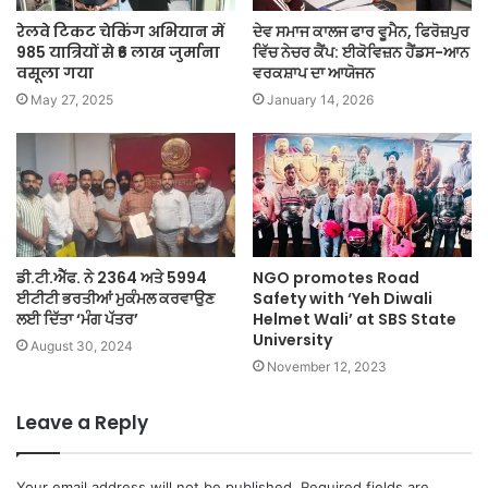
रेलवे टिकट चेकिंग अभियान में
ਦੇਵ ਸਮਾਜ ਕਾਲਜ ਫਾਰ ਵੂਮੈਨ, ਫਿਰੋਜ਼ਪੁਰ
985 यात्रियों से ₹6 लाख जुर्माना
ਵਿੱਚ ਨੇਚਰ ਕੈਂਪ: ਈਕੋਵਿਜ਼ਨ ਹੈਂਡਸ-ਆਨ
वसूला गया
ਵਰਕਸ਼ਾਪ ਦਾ ਆਯੋਜਨ
May 27, 2025
January 14, 2026
ਡੀ.ਟੀ.ਐੱਫ. ਨੇ 2364 ਅਤੇ 5994
NGO promotes Road
ਈਟੀਟੀ ਭਰਤੀਆਂ ਮੁਕੰਮਲ ਕਰਵਾਉਣ
Safety with ‘Yeh Diwali
ਲਈ ਦਿੱਤਾ ‘ਮੰਗ ਪੱਤਰ’
Helmet Wali’ at SBS State
University
August 30, 2024
November 12, 2023
Leave a Reply
Your email address will not be published.
Required fields are