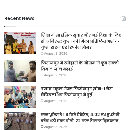
Recent News
शिक्षा में साहसिक सुधार और नई दिशा के लिए
डॉ. अनिरुद्ध गुप्ता को मिला प्रतिष्ठित अशोक
गुप्ता राइज एंड रिफॉर्म ऑनर
August 9, 2026
फिरोजपुर में त्योहारों के मौसम में फूड सेफ्टी
विंग ने जांच बढ़ाई
August 9, 2026
पंजाब स्कूल गेम्स फिरोजपुर ज़ोन-1 चेस
चैंपियनशिप फिरोजपुर में हुई
August 9, 2026
ਸਦਰ ਪੁਲਿਸ ਨੇ 1.8 ਕਿਲੋ ਹੈਰੋਇਨ, 4.02 ਲੱਖ ਰੁਪਏ ਦੀ
ਡਰੱਗ ਮਨੀ ਜ਼ਬਤ ਕੀਤੀ; 22 ਸਾਲਾ ਨੌਜਵਾਨ ਗ੍ਰਿਫ਼ਤਾਰ
August 8, 2026