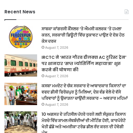
Recent News
ਸਾਬਕਾ ਕਾਂਗਰਸੀ ਕੌਂਸਲਰ ‘ਤੇ ਐਮਸੀ ਕਲਰਕ ‘ਤੇ ਹਮਲਾ
ਕਰਨ, ਸਰਕਾਰੀ ਡਿਊਟੀ ਵਿੱਚ ਰੁਕਾਵਟ ਪਾਉਣ ਦੇ ਦੋਸ਼ ਹੇਠ
ਕੇਸ ਦਰਜ
August 7, 2026
IRCTC ने ‘भारत गौरव डीलक्स AC टूरिस्ट ट्रेन’
पर शानदार ‘सप्त ज्योतिर्लिंग महायात्रा’ शुरू
करने की घोषणा की
August 7, 2026
ਕਸਬਾ ਮਮਦੋਟ ਦੇ ਚੱਕ ਸਰਕਾਰ ਦੇ ਆਬਾਦਕਾਰ ਕਿਸਾਨਾਂ ਦਾ
ਵਫਦ ਡੀਸੀ ਫਿਰੋਜ਼ਪੁਰ ਨੂੰ ਮਿਲਿਆ, ਦੇਸ਼ ਵੰਡ ਵੇਲੇ ਦੇ ਵੱਸੇ
ਪਰਿਵਾਰਾਂ ਨੂੰ ਉਜਾੜਨਾ ਚਾਉਂਦੀ ਸਰਕਾਰ – ਅਵਤਾਰ ਮਹਿਮਾਂ
August 7, 2026
10 ਅਗਸਤ ਦੇ ਤਹਿਸੀਲ ਪੱਧਰੇ ਧਰਨੇ ਲਈ ਸੰਯੁਕਤ ਕਿਸਾਨ
ਮੋਰਚੇ ਵਿੱਚ ਸ਼ਾਮਲ ਜੱਥਬੰਦੀਆਂ ਦੀ ਮੀਟਿੰਗ ਹੋਈ, ਕਾਰਪੋਰੇਟੋ
ਖੇਤੀ ਛੱਡੋ ਅਤੇ ਅਮਰੀਕਾ ਟਰੇਡ ਡੀਲ ਰੱਦ ਕਰਨ ਦੀ ਹੋਵੇਗੀ