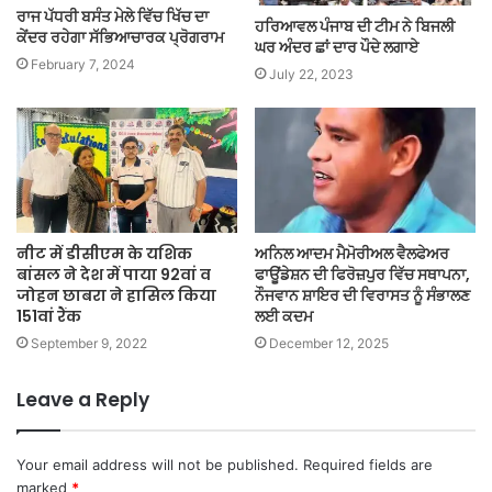
ਰਾਜ ਪੱਧਰੀ ਬਸੰਤ ਮੇਲੇ ਵਿੱਚ ਖਿੱਚ ਦਾ
ਹਰਿਆਵਲ ਪੰਜਾਬ ਦੀ ਟੀਮ ਨੇ ਬਿਜਲੀ
ਕੇਂਦਰ ਰਹੇਗਾ ਸੱਭਿਆਚਾਰਕ ਪ੍ਰੋਗਰਾਮ
ਘਰ ਅੰਦਰ ਛਾਂ ਦਾਰ ਪੌਦੇ ਲਗਾਏ
February 7, 2024
July 22, 2023
नीट में डीसीएम के यशिक
ਅਨਿਲ ਆਦਮ ਮੈਮੋਰੀਅਲ ਵੈਲਫੇਅਰ
बांसल ने देश में पाया 92वां व
ਫਾਊਂਡੇਸ਼ਨ ਦੀ ਫਿਰੋਜ਼ਪੁਰ ਵਿੱਚ ਸਥਾਪਨਾ,
जोहन छाबरा ने हासिल किया
ਨੌਜਵਾਨ ਸ਼ਾਇਰ ਦੀ ਵਿਰਾਸਤ ਨੂੰ ਸੰਭਾਲਣ
151वां रैंक
ਲਈ ਕਦਮ
September 9, 2022
December 12, 2025
Leave a Reply
Your email address will not be published.
Required fields are
marked
*