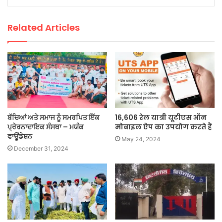
Related Articles
ਬੱਚਿਆਂ ਅਤੇ ਸਮਾਜ ਨੂੰ ਸਮਰਪਿਤ ਇੱਕ
16,606 रेल यात्री यूटीएस ऑन
ਪ੍ਰੇਰਨਾਦਾਇਕ ਸੰਸਥਾ – ਮਯੰਕ
मोबाइल ऐप का उपयोग करते हैं
ਫਾਊਂਡੇਸ਼ਨ
May 24, 2024
December 31, 2024