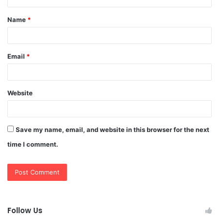
t
Name
*
*
Email
*
Website
Save my name, email, and website in this browser for the next
time I comment.
Follow Us