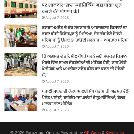
पर शानदार ‘सप्त ज्योतिर्लिंग महायात्रा’ शुरू
करने की घोषणा की
August 7, 2026
ਕਸਬਾ ਮਮਦੋਟ ਦੇ ਚੱਕ ਸਰਕਾਰ ਦੇ ਆਬਾਦਕਾਰ ਕਿਸਾਨਾਂ ਦਾ
ਵਫਦ ਡੀਸੀ ਫਿਰੋਜ਼ਪੁਰ ਨੂੰ ਮਿਲਿਆ, ਦੇਸ਼ ਵੰਡ ਵੇਲੇ ਦੇ ਵੱਸੇ
ਪਰਿਵਾਰਾਂ ਨੂੰ ਉਜਾੜਨਾ ਚਾਉਂਦੀ ਸਰਕਾਰ – ਅਵਤਾਰ ਮਹਿਮਾਂ
August 7, 2026
10 ਅਗਸਤ ਦੇ ਤਹਿਸੀਲ ਪੱਧਰੇ ਧਰਨੇ ਲਈ ਸੰਯੁਕਤ ਕਿਸਾਨ
ਮੋਰਚੇ ਵਿੱਚ ਸ਼ਾਮਲ ਜੱਥਬੰਦੀਆਂ ਦੀ ਮੀਟਿੰਗ ਹੋਈ, ਕਾਰਪੋਰੇਟੋ
ਖੇਤੀ ਛੱਡੋ ਅਤੇ ਅਮਰੀਕਾ ਟਰੇਡ ਡੀਲ ਰੱਦ ਕਰਨ ਦੀ ਹੋਵੇਗੀ
ਮੰਗ
August 7, 2026
ਪਰਾਲੀ ਸਾੜਨ ਦੀ ਰੋਕਥਾਮ ਲਈ ਮੁੱਖ ਖੇਤੀਬਾੜੀ ਅਫ਼ਸਰ ਵੱਲੋਂ
ਪੈਲੇਟ ਪਲਾਂਟਾਂ, ਬਾਇਓਮਾਸ ਪਲਾਂਟਾਂ ਦੇ ਨੁਮਾਇੰਦਿਆਂ, ਬੇਲਰ
ਮਾਲਕਾਂ ਨਾਲ ਮੀਟਿੰਗ
August 7, 2026
© 2026 Ferozepur Online. Powered by
GP Webs
&
Keystroke