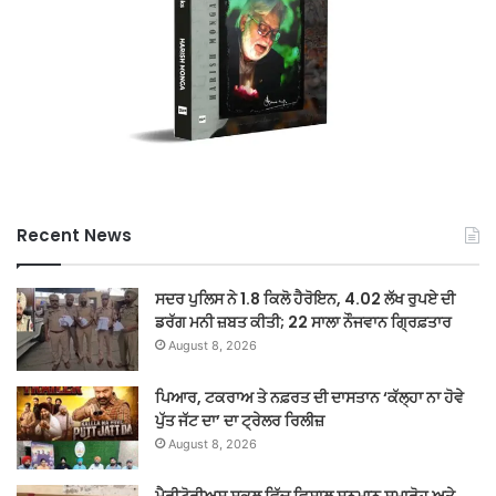
Recent News
ਸਦਰ ਪੁਲਿਸ ਨੇ 1.8 ਕਿਲੋ ਹੈਰੋਇਨ, 4.02 ਲੱਖ ਰੁਪਏ ਦੀ
ਡਰੱਗ ਮਨੀ ਜ਼ਬਤ ਕੀਤੀ; 22 ਸਾਲਾ ਨੌਜਵਾਨ ਗ੍ਰਿਫ਼ਤਾਰ
August 8, 2026
ਪਿਆਰ, ਟਕਰਾਅ ਤੇ ਨਫ਼ਰਤ ਦੀ ਦਾਸਤਾਨ ‘ਕੱਲ੍ਹਾ ਨਾ ਹੋਵੇ
ਪੁੱਤ ਜੱਟ ਦਾ’ ਦਾ ਟ੍ਰੇਲਰ ਰਿਲੀਜ਼
August 8, 2026