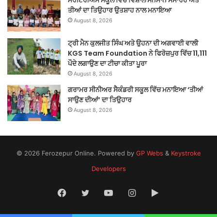
ਮੈਰੀਟੋਰੀਅਸ ਸਕੂਲ ਵਿੱਚ ਵਿਸ਼ਾਲ ਸਨਮਾਨ ਸਮਾਰੋਹ ਅਤੇ
ਤੀਆਂ ਦਾ ਤਿਉਹਾਰ ਉਤਸ਼ਾਹ ਨਾਲ ਮਨਾਇਆ
August 8, 2026
ਟ੍ਰੀ ਮੈਨ ਕੁਲਜੀਤ ਸਿੰਘ ਅਤੇ ਉਹਨਾ ਦੀ ਅਗਵਾਈ ਵਾਲੀ
KGS Team Foundation ਨੇ ਫਿਰੋਜ਼ਪੁਰ ਵਿੱਚ 11,111
ਪੌਦੇ ਲਗਾਉਣ ਦਾ ਟੀਚਾ ਕੀਤਾ ਪੂਰਾ
August 8, 2026
ਗਰਾਮਰ ਸੀਨੀਅਰ ਸੈਕੰਡਰੀ ਸਕੂਲ ਵਿੱਚ ਮਨਾਇਆ ‘ਤੀਆਂ
ਸਾਉਣ ਦੀਆਂ’ ਦਾ ਤਿਉਹਾਰ
August 8, 2026
© 2026 Ferozepur Online. Powered by
GP Webs
&
Keystroke
Developers
Facebook
Twitter
YouTube
Instagram
Google
Play