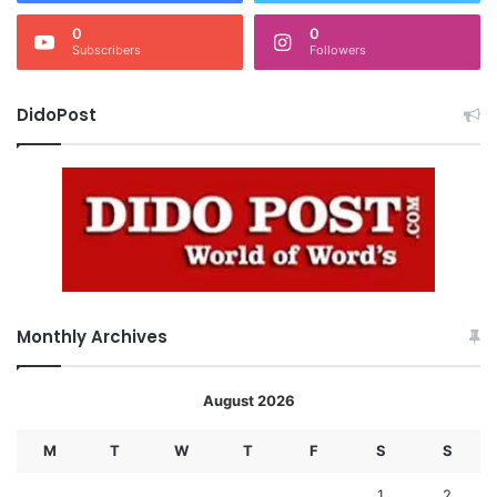
0
0
Subscribers
Followers
DidoPost
Monthly Archives
August 2026
M
T
W
T
F
S
S
1
2