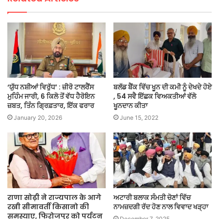
‘ਯੁੱਧ ਨਸ਼ੀਆਂ ਵਿਰੁੱਧ’ : ਜ਼ੀਰੋ ਟਾਲਰੈਂਸ
ਬਲੱਡ ਬੈਂਕ ਵਿੱਚ ਖੂਨ ਦੀ ਕਮੀ ਨੂੰ ਦੇਖਦੇ ਹੋਏ
ਮੁਹਿੰਮ ਜਾਰੀ, 6 ਕਿਲੋ ਤੋਂ ਵੱਧ ਹੈਰੋਇਨ
, 54 ਸਵੈ ਇੱਛਕ ਵਿਅਕਤੀਆਂ ਵੱਲੋ
ਜ਼ਬਤ, ਤਿੰਨ ਗ੍ਰਿਫ਼ਤਾਰ, ਇੱਕ ਫਰਾਰ
ਖੂਨਦਾਨ ਕੀਤਾ
January 20, 2026
June 15, 2022
राणा सोढ़ी ने राज्यपाल के आगे
ਅਟਾਰੀ ਬਲਾਕ ਸੰਮਤੀ ਚੋਣਾਂ ਵਿੱਚ
रखी सीमावर्ती किसानो की
ਨਾਮਜ਼ਦਗੀ ਰੱਦ ਹੋਣ ਨਾਲ ਵਿਵਾਦ ਖੜ੍ਹਾ
समस्याए, फिरोजपुर को पर्यटन
December 7, 2025