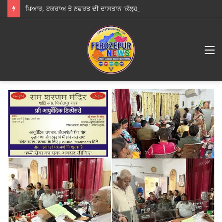
ਪਿਆਰ, ਟਕਰਾਅ ਤੇ ਨਫ਼ਰਤ ਦੀ ਦਾਸਤਾਨ ‘ਕੱਲ੍ਹਾ ਨਾ ਹੋਵੇ ਪੁੱਤ ਜੱਟ ਦਾ’ ਦਾ ਟ੍ਰੇਲਰ ਰਿਲੀਜ਼
M