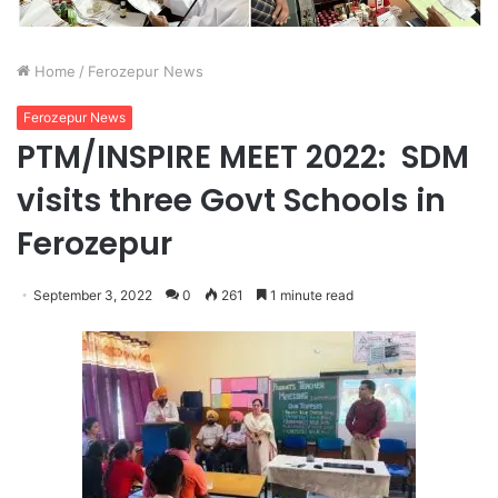
Home
/
Ferozepur News
Ferozepur News
PTM/INSPIRE MEET 2022: SDM
visits three Govt Schools in
Ferozepur
September 3, 2022
0
261
1 minute read