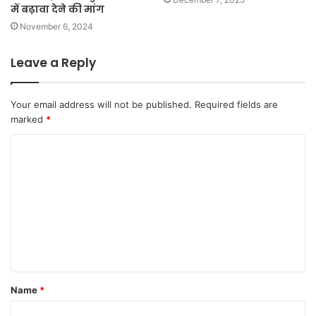
में बढ़ावा देने की मांग
November 6, 2024
Leave a Reply
Your email address will not be published.
Required fields are
marked
*
C
o
m
m
e
n
t
Name
*
*