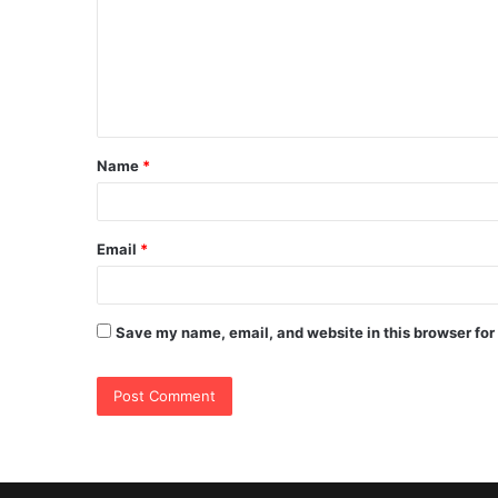
m
m
e
n
t
Name
*
*
Email
*
Save my name, email, and website in this browser for