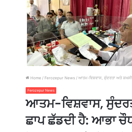
Home
/
Ferozepur News
/
ਆਤਮ-ਵਿਸ਼ਵਾਸ, ਸੁੰਦਰਤਾ ਅਤੇ ਸ਼ਖਸੀ
Ferozepur News
ਆਤਮ-ਵਿਸ਼ਵਾਸ, ਸੁੰਦਰ
ਛਾਪ ਛੱਡਦੀ ਹੈ: ਆਭਾ ਚੌ