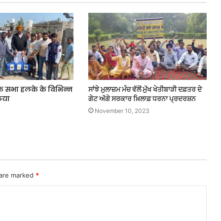
क सभा हलके के विभिन्न
ਸਾਂਝੇ ਮੁਲਾਜ਼ਮ ਮੰਚ ਵੱਲੋਂ ਮੁੱਖ ਖੇਤੀਬਾੜੀ ਦਫ਼ਤਰ ਦੇ
किया
ਗੇਟ ਅੱਗੇ ਸਰਕਾਰ ਖ਼ਿਲਾਫ਼ ਧਰਨਾ ਪ੍ਰਦਰਸ਼ਨ
November 10, 2023
 are marked
*