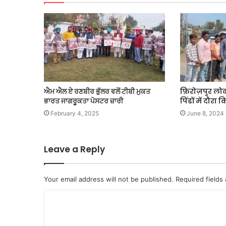
ਐਮ ਐਲ ਏ ਰਣਬੀਰ ਭੁੱਲਰ ਵਲੋਂ ਟੀਬੀ ਮੁਕਤ
फ़िरोज़पुर लो
ਭਾਰਤ ਜਾਗਰੂਕਤਾ ਪੋਸਟਰ ਜ਼ਾਰੀ
पिंडों में दौरा 
February 4, 2025
June 8, 2024
Leave a Reply
Your email address will not be published.
Required fields
C
o