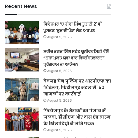
Recent News
ਫਿਰੋਜ਼ਪੁਰ ‘ਚ ਹੀਰਾ ਸਿੰਘ ਤੂਤ ਦੀ 21ਵੀਂ
ਪੁਸਤਕ ‘ਤੂਤ ਦੀ ਪੈੜ’ ਲੋਕ ਅਰਪਣ
August 5, 2026
ਸ਼ਹੀਦ ਭਗਤ ਸਿੰਘ ਸਟੇਟ ਯੂਨੀਵਰਸਿਟੀ ਵੱਲੋਂ
“ਨਸ਼ਾ ਮੁਕਤ ਯੁਵਾ ਫਾਰ ਵਿਕਸਿਤਭਾਰਤ”
ਪ੍ਰੋਗਰਾਮ ਦਾ ਆਯੋਜਨ
August 5, 2026
बेवजह चेन पुलिंग पर आरपीएफ का
शिकंजा, फिरोजपुर मंडल में 150
मामलों पर कार्रवाई
August 5, 2026
फिरोजपुर के तैराकों का पंजाब में
जलवा, डीसीएम और दास एंड ब्राउन
के खिलाडिय़ों ने जीते पदक
August 5, 2026