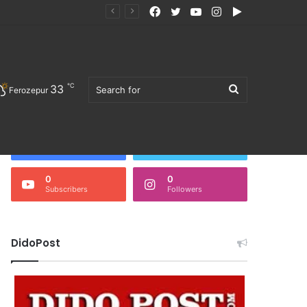
Facebook
Twitter
YouTube
Instagram
Google
Play
℃
33
Search
Ferozepur
Follow Us
3,675
0
Fans
Followers
0
0
Subscribers
Followers
for
DidoPost