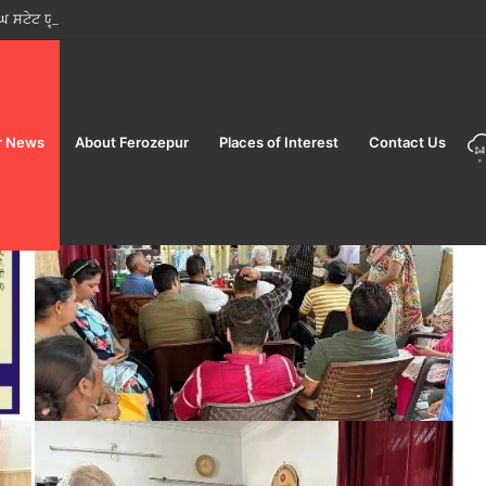
ਘ ਸਟੇਟ ਯੂਨੀਵਰਸਿਟੀ ਵੱਲੋਂ “ਨਸ਼ਾ ਮੁਕਤ ਯੁਵਾ ਫਾਰ ਵਿਕਸਿਤਭਾਰਤ” ਪ੍ਰੋਗਰਾਮ ਦਾ ਆਯੋਜਨ
r News
About Ferozepur
Places of Interest
Contact Us