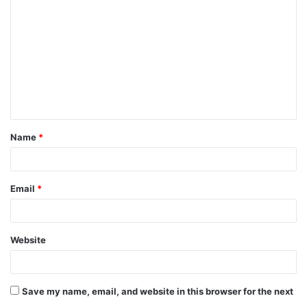
o
m
m
e
n
t
Name
*
*
Email
*
Website
Save my name, email, and website in this browser for the next