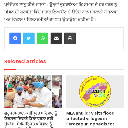
ਪ੍ਰੋਜੈਕਟ ਲਾਗੂ ਕੀਤੇ ਜਾਣਗੇ। ਉਨ੍ਹਾਂ ਦੁਹਰਾਇਆ ਕਿ ਸਮਾਜ ਦੇ ਹਰ ਵਰਗ ਨੂੰ
ਜੀਵਨ ਦੀ ਗੁਣਵੱਤਾ ਵਿੱਚ ਸੁਧਾਰ ਲਿਆਉਣ ਦੇ ਉਦੇਸ਼ ਨਾਲ ਸਰਕਾਰੀ ਯੋਜਨਾਵਾਂ
ਅਤੇ ਵਿਕਾਸ ਪਹਿਲਕਦਮੀਆਂ ਦਾ ਲਾਭ ਉਠਾਉਣਾ ਚਾਹੀਦਾ ਹੈ।
WhatsApp
Share via Email
Print
Related Articles
ਗੁਰੂਹਰਸਹਾਏ,-ਪੀੜ੍ਹਿਤ ਪਰਿਵਾਰ ਨੂੰ
MLA Bhullar visits flood
ਇਨਸਾਫ ਦਿਵਾਏ ਬਿਨਾ ਧਰਨਾ ਨਹੀਂ
affected villages in
ਚੁੱਕਾਂਗੇ- ਸੇਖੋਂਪੀੜ੍ਹਿਤ ਪਰਿਵਾਰ ਨੂੰ
Ferozepur, appeals for