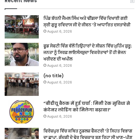
Recent News
ਪਿੰਡ ਬੱਧਨੀ ਜੈਮਲ ਸਿੰਘ ਅਤੇ ਢੀਂਡਸਾ ਵਿੱਚ ਦਿਖਾਈ ਗਈ
ਸ੍ਰੀ ਗੁਰੂ ਰਵਿਦਾਸ ਜੀ ਦੇ ਜੀਵਨ ‘ਤੇ ਆਧਾਰਿਤ ਦਸਤਾਵੇਜ਼ੀ
August 6, 2026
ਫੂਡ ਸੇਫਟੀ ਵਿੰਗ ਵੱਲੋਂ ਤਿਉਹਾਰਾਂ ਦੇ ਸੀਜ਼ਨ ਵਿੱਚ ਮੁਹਿੰਮ ਸ਼ੁਰੂ;
ਜਨਤਾ ਨੂੰ ਸਿਰਫ਼ ਲਾਇਸੰਸਸ਼ੁਦਾ ਵਿਕਰੇਤਾਵਾਂ ਤੋਂ ਹੀ ਭੋਜਨ
ਖਰੀਦਣ ਦੀ ਅਪੀਲ
August 6, 2026
(no title)
August 6, 2026
“बीडीयू बैठक में हुई चर्चा : मिनी रेक सुविधा से
कंटेनर लोडिंग को मिलेगा बढ़ावा।”
August 6, 2026
ਫਿਰੋਜ਼ਪੁਰ ਵਿੱਚ ਕਥਿਤ ਨੂਡਲਜ਼ ਫੈਕਟਰੀ ‘ਤੇ ਸਿਹਤ ਵਿਭਾਗ
ਦਾ ਛਾਪਾ, ਗੰਦਗੀ ਦੇ ਢੇਰ ਵਿਚਕਾਰ ਬਣ ਰਿਹਾ ਸੀ ਖਾਣ-ਪੀਣ