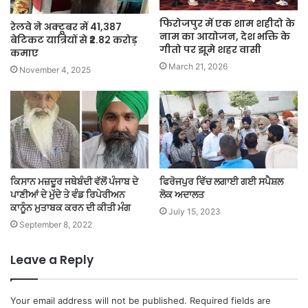
फिरोजपुर में एक शाम शहीदो के
रेलवे ने अक्टूबर में 41,387
नाम का आयोजन, देश भक्ति के
बेटिकट यात्रियों से ₹2.82 करोड़
गीतो पर झूमे शहर वासी
कमाए
March 21, 2026
November 4, 2025
ਕਿਸਾਨ ਮਜ਼ਦੂਰ ਜਥੇਬੰਦੀ ਵੱਲੋਂ ਪੰਜਾਬ ਦੇ
ਫਿਰੋਜਪੁਰ ਵਿੱਚ ਲਗਾਈ ਗਈ ਸਪੈਸ਼ਲ
ਪਾਣੀਆਂ ਦੇ ਮੁੱਦੇ ਤੇ ਵੰਡ ਰਿਪੇਰੀਅਨ
ਲੋਕ ਅਦਾਲਤ
ਕਾਨੂੰਨ ਮੁਤਾਬਕ ਕਰਨ ਦੀ ਕੀਤੀ ਮੰਗ
July 15, 2023
September 8, 2022
Leave a Reply
Your email address will not be published.
Required fields are