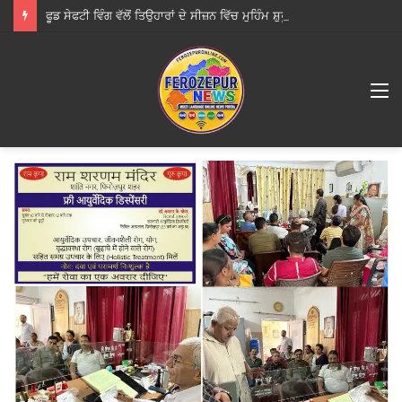
ਫੂਡ ਸੇਫਟੀ ਵਿੰਗ ਵੱਲੋਂ ਤਿਉਹਾਰਾਂ ਦੇ ਸੀਜ਼ਨ ਵਿੱਚ ਮੁਹਿੰਮ ਸ਼ੁਰੂ; ਜਨਤਾ ਨੂੰ ਸਿਰਫ਼ ਲਾਇਸੰਸਸ਼ੁਦਾ ਵਿਕਰੇਤਾਵਾਂ ਤੋਂ ਹੀ ਭੋਜਨ ਖਰੀਦਣ ਦੀ ਅਪੀਲ
M