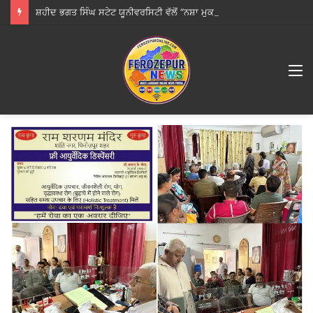
ਸ਼ਹੀਦ ਭਗਤ ਸਿੰਘ ਸਟੇਟ ਯੂਨੀਵਰਸਿਟੀ ਵੱਲੋਂ “ਨਸ਼ਾ ਮੁਕਤ ਯੁਵਾ ਫਾਰ ਵਿਕਸਿਤਭਾਰਤ” ਪ੍ਰੋਗਰਾਮ ਦਾ ਆਯੋਜਨ
M