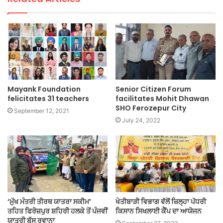
Mayank Foundation
Senior Citizen Forum
felicitates 31 teachers
facilitates Mohit Dhawan
SHO Ferozepur City
September 12, 2021
July 24, 2022
‘ਮੁੱਖ ਮੰਤਰੀ ਤੀਰਥ ਯਾਤਰਾ ਸਕੀਮ’
ਖੇਤੀਬਾੜੀ ਵਿਭਾਗ ਵੱਲੋਂ ਜ਼ਿਲ੍ਹਾ ਪੱਧਰੀ
ਤਹਿਤ ਫਿਰੋਜ਼ਪੁਰ ਸ਼ਹਿਰੀ ਹਲਕੇ ਤੋਂ ਪੰਜਵੀਂ
ਕਿਸਾਨ ਸਿਖਲਾਈ ਕੈਂਪ ਦਾ ਆਯੋਜਨ
ਯਾਤਰੀ ਬੱਸ ਰਵਾਨਾ