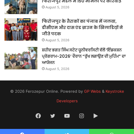
फिरोजपुर मंडल में 150 मामलों पर कार्रवाई
August 5, 2026
फिरोजपुर के तैराकों का पंजाब में जलवा,
डीसीएम और दास एंड ब्राउन के खिलाडिय़ों ने
जीते पदक
August 5, 2026
ਸ਼ਹੀਦ ਭਗਤ ਸਿੰਘ ਸਟੇਟ ਯੂਨੀਵਰਸਿਟੀ ਵੱਲੋਂ ‘ਇੰਡਕਸ਼ਨ
ਪ੍ਰੋਗਰਾਮ-2026’ ਦੌਰਾਨ “ਰੁੱਖ ਲਗਾਉਣ ਦੀ ਮੁਹਿੰਮ” ਦਾ
ਆਯੋਜਨ
August 5, 2026
© 2026 Ferozepur Online. Powered by
GP Webs
&
Keystroke
Developers
Facebook
Twitter
YouTube
Instagram
Google
Play