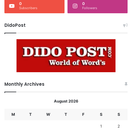
0
0
Subscribers
Followers
DidoPost
Monthly Archives
August 2026
M
T
W
T
F
S
S
1
2