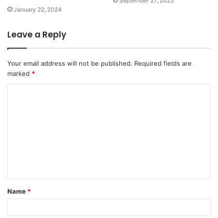
September 27, 2023
January 22, 2024
Leave a Reply
Your email address will not be published.
Required fields are
marked
*
C
o
m
m
e
n
t
Name
*
*