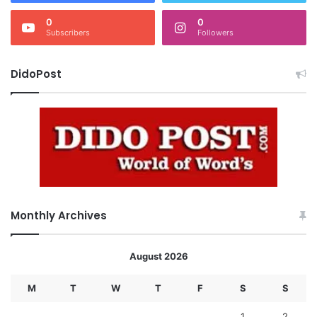
0
0
Subscribers
Followers
DidoPost
Monthly Archives
August 2026
M
T
W
T
F
S
S
1
2