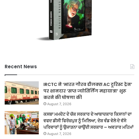
Recent News
IRCTC ने ‘भारत गौरव डीलक्स AC टूरिस्ट ट्रेन’
पर शानदार ‘सप्त ज्योतिर्लिंग महायात्रा’ शुरू
करने की घोषणा की
August 7, 2026
ਕਸਬਾ ਮਮਦੋਟ ਦੇ ਚੱਕ ਸਰਕਾਰ ਦੇ ਆਬਾਦਕਾਰ ਕਿਸਾਨਾਂ ਦਾ
ਵਫਦ ਡੀਸੀ ਫਿਰੋਜ਼ਪੁਰ ਨੂੰ ਮਿਲਿਆ, ਦੇਸ਼ ਵੰਡ ਵੇਲੇ ਦੇ ਵੱਸੇ
ਪਰਿਵਾਰਾਂ ਨੂੰ ਉਜਾੜਨਾ ਚਾਉਂਦੀ ਸਰਕਾਰ – ਅਵਤਾਰ ਮਹਿਮਾਂ
August 7, 2026