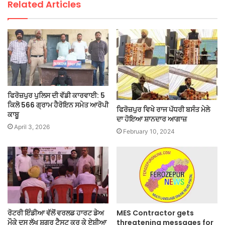
Related Articles
ਫਿਰੋਜ਼ਪੁਰ ਪੁਲਿਸ ਦੀ ਵੱਡੀ ਕਾਰਵਾਈ: 5
ਕਿਲੋ 566 ਗ੍ਰਾਮ ਹੈਰੋਇਨ ਸਮੇਤ ਆਰੋਪੀ
ਫਿਰੋਜ਼ਪੁਰ ਵਿਖੇ ਰਾਜ ਪੱਧਰੀ ਬਸੰਤ ਮੇਲੇ
ਕਾਬੂ
ਦਾ ਹੋਇਆ ਸ਼ਾਨਦਾਰ ਆਗਾਜ਼
April 3, 2026
February 10, 2024
ਰੋਟਰੀ ਇੰਡੀਆ ਵੱਲੋਂ ਵਰਲਡ ਹਾਰਟ ਡੇਅ
MES Contractor gets
ਮੌਕੇ ਦਸ ਲੱਖ ਸ਼ੂਗਰ ਟੈਸਟ ਕਰ ਕੇ ਏਸ਼ੀਆ
threatening messages for