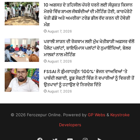
10 ਅਗਸਤ ਦੇ ਤਹਿਸੀਲ ਪੱਧਰੇ ਧਰਨੇ ਲਈ ਸੰਯੁਕਤ ਕਿਸਾਨ
ਮੋਰਚੇ ਵਿੱਚ ਸ਼ਾਮਲ ਜੱਥਬੰਦੀਆਂ ਦੀ ਮੀਟਿੰਗ ਹੋਈ, ਕਾਰਪੋਰੇਟੋ
ਖੇਤੀ ਛੱਡੋ ਅਤੇ ਅਮਰੀਕਾ ਟਰੇਡ ਡੀਲ ਰੱਦ ਕਰਨ ਦੀ ਹੋਵੇਗੀ
ਮੰਗ
August 7, 2026
ਪਰਾਲੀ ਸਾੜਨ ਦੀ ਰੋਕਥਾਮ ਲਈ ਮੁੱਖ ਖੇਤੀਬਾੜੀ ਅਫ਼ਸਰ ਵੱਲੋਂ
ਪੈਲੇਟ ਪਲਾਂਟਾਂ, ਬਾਇਓਮਾਸ ਪਲਾਂਟਾਂ ਦੇ ਨੁਮਾਇੰਦਿਆਂ, ਬੇਲਰ
ਮਾਲਕਾਂ ਨਾਲ ਮੀਟਿੰਗ
August 7, 2026
FSSAI ਨੇ ਗੁੰਮਰਾਹਕੁੰਨ ‘100%’ ਭੋਜਨ ਦਾਅਵਿਆਂ ‘ਤੇ
ਪਾਬੰਦੀ ਲਗਾਈ, ਫੂਡ ਸੇਫਟੀ ਵਿੰਗ ਨੇ ਵਪਾਰੀਆਂ ਨੂੰ ਵਿਕਰੀ ਤੋਂ
ਉਤਪਾਦਾਂ ਨੂੰ ਹਟਾਉਣ ਦੇ ਨਿਰਦੇਸ਼ ਦਿੱਤੇ
August 7, 2026
© 2026 Ferozepur Online. Powered by
GP Webs
&
Keystroke
Developers
Facebook
Twitter
YouTube
Instagram
Google