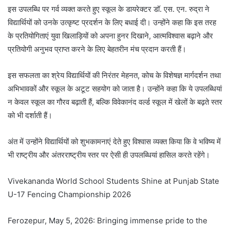
इस उपलब्धि पर गर्व व्यक्त करते हुए स्कूल के डायरेक्टर डॉ. एस. एन. रुद्रा ने
विद्यार्थियों को उनके उत्कृष्ट प्रदर्शन के लिए बधाई दी। उन्होंने कहा कि इस तरह
के प्रतियोगिताएं युवा खिलाड़ियों को अपना हुनर दिखाने, आत्मविश्वास बढ़ाने और
प्रतियोगी अनुभव प्राप्त करने के लिए बेहतरीन मंच प्रदान करती हैं।
इस सफलता का श्रेय विद्यार्थियों की निरंतर मेहनत, कोच के विशेषज्ञ मार्गदर्शन तथा
अभिभावकों और स्कूल के अटूट सहयोग को जाता है। उन्होंने कहा कि ये उपलब्धियां
न केवल स्कूल का गौरव बढ़ाती हैं, बल्कि विवेकानंद वर्ल्ड स्कूल में खेलों के बढ़ते स्तर
को भी दर्शाती हैं।
अंत में उन्होंने विद्यार्थियों को शुभकामनाएं देते हुए विश्वास व्यक्त किया कि वे भविष्य में
भी राष्ट्रीय और अंतरराष्ट्रीय स्तर पर ऐसी ही उपलब्धियां हासिल करते रहेंगे।
Vivekananda World School Students Shine at Punjab State
U-17 Fencing Championship 2026
Ferozepur, May 5, 2026: Bringing immense pride to the