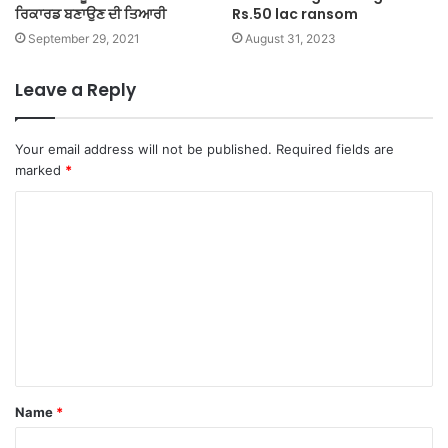
ਰਿਕਾਰਡ ਬਣਾਉਣ ਦੀ ਤਿਆਰੀ
Rs.50 lac ransom
September 29, 2021
August 31, 2023
Leave a Reply
Your email address will not be published.
Required fields are
marked
*
C
o
m
m
e
n
t
Name
*
*