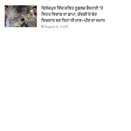
ਫਿਰੋਜ਼ਪੁਰ ਵਿੱਚ ਕਥਿਤ ਨੂਡਲਜ਼ ਫੈਕਟਰੀ ‘ਤੇ
ਸਿਹਤ ਵਿਭਾਗ ਦਾ ਛਾਪਾ, ਗੰਦਗੀ ਦੇ ਢੇਰ
ਵਿਚਕਾਰ ਬਣ ਰਿਹਾ ਸੀ ਖਾਣ-ਪੀਣ ਦਾ ਸਮਾਨ
August 6, 2026