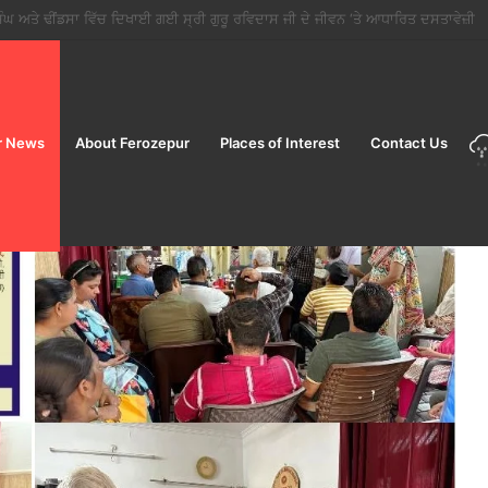
ੋਂ ਤਿਉਹਾਰਾਂ ਦੇ ਸੀਜ਼ਨ ਵਿੱਚ ਮੁਹਿੰਮ ਸ਼ੁਰੂ; ਜਨਤਾ ਨੂੰ ਸਿਰਫ਼ ਲਾਇਸੰਸਸ਼ੁਦਾ ਵਿਕਰੇਤਾਵਾਂ ਤੋਂ ਹੀ ਭ
r News
About Ferozepur
Places of Interest
Contact Us