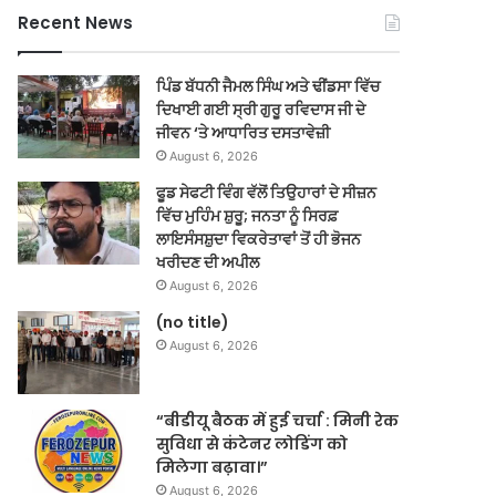
Recent News
ਪਿੰਡ ਬੱਧਨੀ ਜੈਮਲ ਸਿੰਘ ਅਤੇ ਢੀਂਡਸਾ ਵਿੱਚ
ਦਿਖਾਈ ਗਈ ਸ੍ਰੀ ਗੁਰੂ ਰਵਿਦਾਸ ਜੀ ਦੇ
ਜੀਵਨ ‘ਤੇ ਆਧਾਰਿਤ ਦਸਤਾਵੇਜ਼ੀ
August 6, 2026
ਫੂਡ ਸੇਫਟੀ ਵਿੰਗ ਵੱਲੋਂ ਤਿਉਹਾਰਾਂ ਦੇ ਸੀਜ਼ਨ
ਵਿੱਚ ਮੁਹਿੰਮ ਸ਼ੁਰੂ; ਜਨਤਾ ਨੂੰ ਸਿਰਫ਼
ਲਾਇਸੰਸਸ਼ੁਦਾ ਵਿਕਰੇਤਾਵਾਂ ਤੋਂ ਹੀ ਭੋਜਨ
ਖਰੀਦਣ ਦੀ ਅਪੀਲ
August 6, 2026
(no title)
August 6, 2026
“बीडीयू बैठक में हुई चर्चा : मिनी रेक
सुविधा से कंटेनर लोडिंग को
मिलेगा बढ़ावा।”
August 6, 2026