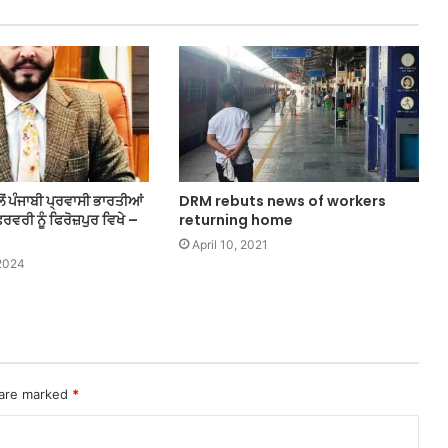
ਂ ਪੰਜਾਬੀ ਪ੍ਰਵਾਸੀ ਭਾਰਤੀਆਂ
DRM rebuts news of workers
ਵਰੀ ਨੂੰ ਫਿਰੋਜ਼ਪੁਰ ਵਿਖੇ –
returning home
April 10, 2021
 2024
 are marked
*