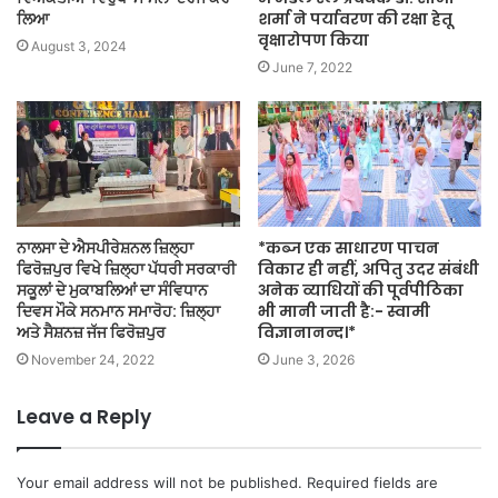
ਲਿਆ
शर्मा ने पर्यावरण की रक्षा हेतू
वृक्षारोपण किया
August 3, 2024
June 7, 2022
ਨਾਲਸਾ ਦੇ ਐਸਪੀਰੇਸ਼ਨਲ ਜ਼ਿਲ੍ਹਾ
*कब्ज एक साधारण पाचन
ਫਿਰੋਜ਼ਪੁਰ ਵਿਖੇ ਜ਼ਿਲ੍ਹਾ ਪੱਧਰੀ ਸਰਕਾਰੀ
विकार ही नहीं, अपितु उदर संबंधी
ਸਕੂਲਾਂ ਦੇ ਮੁਕਾਬਲਿਆਂ ਦਾ ਸੰਵਿਧਾਨ
अनेक व्याधियों की पूर्वपीठिका
ਦਿਵਸ ਮੌਕੇ ਸਨਮਾਨ ਸਮਾਰੋਹ: ਜ਼ਿਲ੍ਹਾ
भी मानी जाती है:- स्वामी
ਅਤੇ ਸੈਸ਼ਨਜ਼ ਜੱਜ ਫਿਰੋਜ਼ਪੁਰ
विज्ञानानन्द।*
November 24, 2022
June 3, 2026
Leave a Reply
Your email address will not be published.
Required fields are