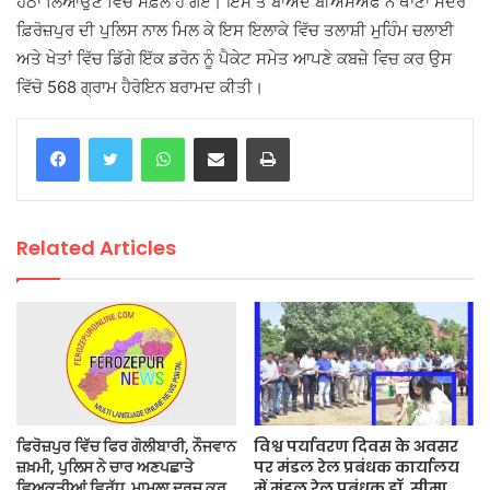
ਹੇਠਾਂ ਲਿਆਉਣ ਵਿੱਚ ਸਫ਼ਲ ਹੋ ਗਏ। ਇਸ ਤੋਂ ਬਾਅਦ ਬੀਐਸਐਫ ਨੇ ਥਾਣਾ ਸਦਰ
ਫ਼ਿਰੋਜ਼ਪੁਰ ਦੀ ਪੁਲਿਸ ਨਾਲ ਮਿਲ ਕੇ ਇਸ ਇਲਾਕੇ ਵਿੱਚ ਤਲਾਸ਼ੀ ਮੁਹਿੰਮ ਚਲਾਈ
ਅਤੇ ਖੇਤਾਂ ਵਿੱਚ ਡਿੱਗੇ ਇੱਕ ਡਰੋਨ ਨੂੰ ਪੈਕੇਟ ਸਮੇਤ ਆਪਣੇ ਕਬਜ਼ੇ ਵਿਚ ਕਰ ਉਸ
ਵਿੱਚੋ 568 ਗ੍ਰਾਮ ਹੈਰੋਇਨ ਬਰਾਮਦ ਕੀਤੀ।
WhatsApp
Share via Email
Print
Related Articles
ਫਿਰੋਜ਼ਪੁਰ ਵਿੱਚ ਫਿਰ ਗੋਲੀਬਾਰੀ, ਨੌਜਵਾਨ
विश्व पर्यावरण दिवस के अवसर
ਜ਼ਖ਼ਮੀ, ਪੁਲਿਸ ਨੇ ਚਾਰ ਅਣਪਛਾਤੇ
पर मंडल रेल प्रबंधक कार्यालय
ਵਿਅਕਤੀਆਂ ਵਿਰੁੱਧ ਮਾਮਲਾ ਦਰਜ ਕਰ
में मंडल रेल प्रबंधक डॉ. सीमा