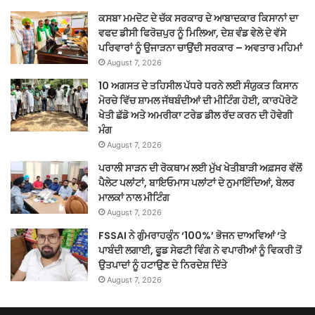
ਕਸਬਾ ਮਮਦੋਟ ਦੇ ਚੱਕ ਸਰਕਾਰ ਦੇ ਆਬਾਦਕਾਰ ਕਿਸਾਨਾਂ ਦਾ
ਵਫਦ ਡੀਸੀ ਫਿਰੋਜ਼ਪੁਰ ਨੂੰ ਮਿਲਿਆ, ਦੇਸ਼ ਵੰਡ ਵੇਲੇ ਦੇ ਵੱਸੇ
ਪਰਿਵਾਰਾਂ ਨੂੰ ਉਜਾੜਨਾ ਚਾਉਂਦੀ ਸਰਕਾਰ – ਅਵਤਾਰ ਮਹਿਮਾਂ
August 7, 2026
10 ਅਗਸਤ ਦੇ ਤਹਿਸੀਲ ਪੱਧਰੇ ਧਰਨੇ ਲਈ ਸੰਯੁਕਤ ਕਿਸਾਨ
ਮੋਰਚੇ ਵਿੱਚ ਸ਼ਾਮਲ ਜੱਥਬੰਦੀਆਂ ਦੀ ਮੀਟਿੰਗ ਹੋਈ, ਕਾਰਪੋਰੇਟੋ
ਖੇਤੀ ਛੱਡੋ ਅਤੇ ਅਮਰੀਕਾ ਟਰੇਡ ਡੀਲ ਰੱਦ ਕਰਨ ਦੀ ਹੋਵੇਗੀ
ਮੰਗ
August 7, 2026
ਪਰਾਲੀ ਸਾੜਨ ਦੀ ਰੋਕਥਾਮ ਲਈ ਮੁੱਖ ਖੇਤੀਬਾੜੀ ਅਫ਼ਸਰ ਵੱਲੋਂ
ਪੈਲੇਟ ਪਲਾਂਟਾਂ, ਬਾਇਓਮਾਸ ਪਲਾਂਟਾਂ ਦੇ ਨੁਮਾਇੰਦਿਆਂ, ਬੇਲਰ
ਮਾਲਕਾਂ ਨਾਲ ਮੀਟਿੰਗ
August 7, 2026
FSSAI ਨੇ ਗੁੰਮਰਾਹਕੁੰਨ ‘100%’ ਭੋਜਨ ਦਾਅਵਿਆਂ ‘ਤੇ
ਪਾਬੰਦੀ ਲਗਾਈ, ਫੂਡ ਸੇਫਟੀ ਵਿੰਗ ਨੇ ਵਪਾਰੀਆਂ ਨੂੰ ਵਿਕਰੀ ਤੋਂ
ਉਤਪਾਦਾਂ ਨੂੰ ਹਟਾਉਣ ਦੇ ਨਿਰਦੇਸ਼ ਦਿੱਤੇ
August 7, 2026