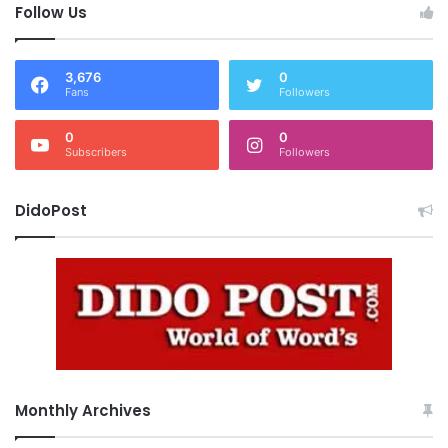
Follow Us
3,676
0
Fans
Followers
0
0
Subscribers
Followers
DidoPost
Monthly Archives