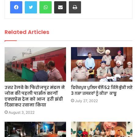
WhatsApp
Share via Email
Print
Related Articles
उत्तर रेलवे के फिरोजपुर मंडल ने
ਫਿਰੋਜ਼ਪੁਰ ਪੁਲਿਸ ਵੱਲੋਂ 52 ਕਿੱਲੋ ਭੁੱਕੀ ਸਣੇ
जोन की पहली पार्सल कार्गो
3 ਨਸ਼ਾ ਤਸਕਰਾਂ ਨੂੰ ਕੀਤਾ ਕਾਬੂ
एक्सप्रेस ट्रेन को आज हरी झंडी
July 27, 2022
दिखाकर रवाना किया
August 3, 2022