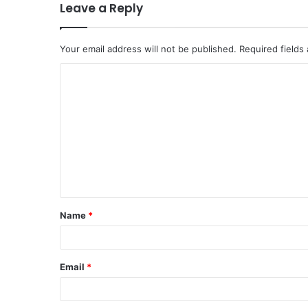
Leave a Reply
Your email address will not be published.
Required fields
C
o
m
m
e
n
t
Name
*
*
Email
*