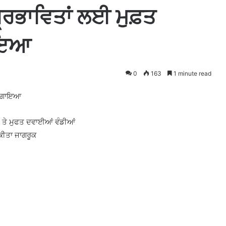
ਪ੍ਰਭਾਵਿਤਾਂ ਲਈ ਮੁਫ਼ਤ
ਗਾਇਆ
0
163
1 minute read
ਪ ਲਗਾਇਆ
ੀਤੀ ਤੇ ਮੁਫਤ ਦਵਾਈਆਂ ਵੰਡੀਆਂ
 ਕੀਤਾ ਜਾਗਰੂਕ