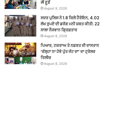
में हुई
August 9, 2026
ਸਦਰ ਪੁਲਿਸ ਨੇ 1.8 ਕਿਲੋ ਹੈਰੋਇਨ, 4.02
ਲੱਖ ਰੁਪਏ ਦੀ ਡਰੱਗ ਮਨੀ ਜ਼ਬਤ ਕੀਤੀ; 22
ਸਾਲਾ ਨੌਜਵਾਨ ਗ੍ਰਿਫ਼ਤਾਰ
August 8, 2026
ਪਿਆਰ, ਟਕਰਾਅ ਤੇ ਨਫ਼ਰਤ ਦੀ ਦਾਸਤਾਨ
‘ਕੱਲ੍ਹਾ ਨਾ ਹੋਵੇ ਪੁੱਤ ਜੱਟ ਦਾ’ ਦਾ ਟ੍ਰੇਲਰ
ਰਿਲੀਜ਼
August 8, 2026