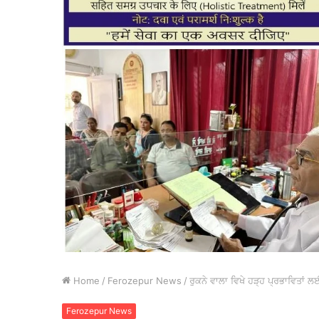
Home
/
Ferozepur News
/
ਰੁਕਨੇ ਵਾਲਾ ਵਿਖੇ ਹੜ੍ਹ ਪ੍ਰਭਾਵਿਤਾਂ
Ferozepur News