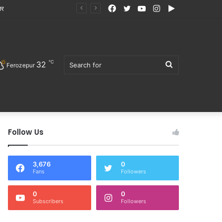
Facebook
Twitter
YouTube
Instagram
Google
Play
℃
32
Search
Ferozepur
Follow Us
for
3,676
0
Fans
Followers
0
0
Subscribers
Followers