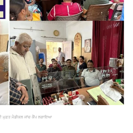
 ਲਈ ਮੁਫ਼ਤ ਮੈਡੀਕਲ ਜਾਂਚ ਕੈਂਪ ਲਗਾਇਆ