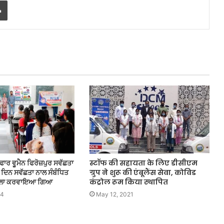
Print
ਫਾਰ ਵੂਮੈਨ ਫਿਰੋਜ਼ਪੁਰ ਸਵੱਛਤਾ
स्टॉफ की सहायता के लिए डीसीएम
 ਦਿਨ ਸਵੱਛਤਾ ਨਾਲ ਸੰਬੰਧਿਤ
ग्रुप ने शुरू की एंबूलैंस सेवा, कोविड
ਾਬਲਾ ਕਰਵਾਇਆ ਗਿਆ
कंट्रोल रूम किया स्थापित
24
May 12, 2021