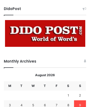
DidoPost
Monthly Archives
August 2026
M
T
W
T
F
S
S
1
2
3
4
5
6
7
8
9