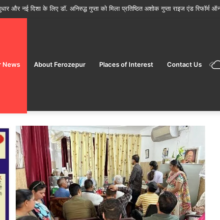
ों के मौसम में फूड सेफ्टी विंग ने जांच बढ़ाई
r News
About Ferozepur
Places of Interest
Contact Us